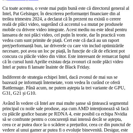
Cu toate acestea, o veste mai puțin bună este că directorul general al
Intel, Pat Gelsinger, în descrierea performanței financiare din al
treilea trimestru 2024, a declarat că în prezent nu există o cerere
reală de plăci video, sugerând că accentul s-a mutat pe produsele
mobile cu drivere video integrate. Acest mediu nu este ideal pentru
lansarea de noi plăci video, cel puțin în teorie, dar în practică vom
vedea cum sunt primite de piață. Cert este că dacă au un raport
preț/performanță bun, iar driverele cu care vin includ optimizările
necesare, pot avea un loc pe piață, în funcție de cât de eficient pot
concura cu plăcile video din viitor. Este interesant de remarcat faptul
că în cursul lunii Aprilie existau deja zvonuri că noile plăci video
Intel ar putea fi lansate înainte de Black Friday.
Indiferent de strategia echipei Intel, dacă zvonul de mai sus se
bazează pe informații întemeiate, vom vedea în curând ce oferă
Battlemage. Până acum, ne putem aștepta la trei variante de GPU,
G31, G21 și G10.
Având în vedere că Intel are mai multe șanse să țintească segmentul
principal cu noile sale produse, așa cum AMD intenționează să facă
cu plăcile grafice bazate pe RDNA 4, este posibil ca echipa Nvidia
să se confrunte pentru o concurență mai intensă decât se aștepta,
ceea ce ar putea duce la o scădere a prețurilor, ceea ce din punctul de
vedere al unui gamer ar putea fi o evoluție binevenită. Desigur, este