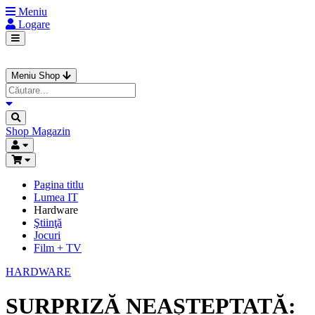
Meniu
Logare
Meniu Shop
Shop
Magazin
Pagina titlu
Lumea IT
Hardware
Ştiinţă
Jocuri
Film + TV
HARDWARE
SURPRIZĂ NEAȘTEPTATĂ: