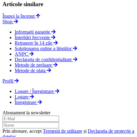
Articole similare
Înapoi la început
Shop
Informații garanție
Întrebări frecvente
Retragere în 14 zile
Soluționarea online a litigiilor
ANPC
Declarația de confidențialitate
Metode de preluare
Metode de plata
Profil
Logare / Înregistrare
Logare
Înregistrare
Abonament la newsletter
Prin abonare, accept
Termenii de utilizare
și
Declarația de protecție a
datelor
.