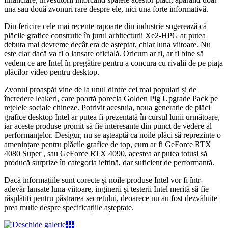
una sau două zvonuri rare despre ele, nici una forte informativă.
Din fericire cele mai recente rapoarte din industrie sugerează că
plăcile grafice construite în jurul arhitecturii Xe2-HPG ar putea
debuta mai devreme decât era de așteptat, chiar luna viitoare. Nu
este clar dacă va fi o lansare oficială. Oricum ar fi, ar fi bine să
vedem ce are Intel în pregătire pentru a concura cu rivalii de pe piața
plăcilor video pentru desktop.
Zvonul proaspăt vine de la unul dintre cei mai populari și de
încredere leakeri, care poartă porecla Golden Pig Upgrade Pack pe
rețelele sociale chineze. Potrivit acestuia, noua generație de plăci
grafice desktop Intel ar putea fi prezentată în cursul lunii următoare,
iar aceste produse promit să fie interesante din punct de vedere al
performanțelor. Desigur, nu se așteaptă ca noile plăci să reprezinte o
amenințare pentru plăcile grafice de top, cum ar fi GeForce RTX
4080 Super , sau GeForce RTX 4090, acestea ar putea totuși să
producă surprize în categoria ieftină, dar suficient de performantă.
Dacă informațiile sunt corecte și noile produse Intel vor fi într-
adevăr lansate luna viitoare, inginerii și testerii Intel merită să fie
răsplătiți pentru păstrarea secretului, deoarece nu au fost dezvăluite
prea multe despre specificațiile așteptate.