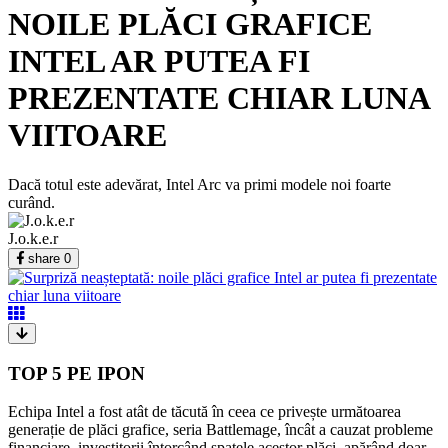
NOILE PLĂCI GRAFICE
INTEL AR PUTEA FI
PREZENTATE CHIAR LUNA
VIITOARE
Dacă totul este adevărat, Intel Arc va primi modele noi foarte
curând.
J.o.k.e.r
share
0
TOP 5 PE IPON
Echipa Intel a fost atât de tăcută în ceea ce privește următoarea
generație de plăci grafice, seria Battlemage, încât a cauzat probleme
financiare, investitorii întorcând spatele acestor plăci, apărând doar