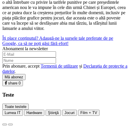
o altă întrebare cu privire la tarifele punitive pe care președintele
american nou le va impune în cele din urmă Chinei și Europei, ceea
ce ar putea duce la creșterea prețurilor în multe domenii, inclusiv pe
piața plăcilor grafice pentru jocuri, dar aceasta este o altă poveste
care va începe să se desfășoare abia mai târziu, la sfârșitul lunii
Ianuarie a anului viitor.
Îți place conținutul? Adaugă-ne la sursele tale preferate de pe
Google, ca să ne poți găsi fără efort!
Abonament la newsletter
Prin abonare, accept
Termenii de utilizare
și
Declarația de protecție a
datelor
.
Mă abonez
share
0
Teste
Toate testele
Lumea IT
Hardware
Ştiinţă
Jocuri
Film + TV