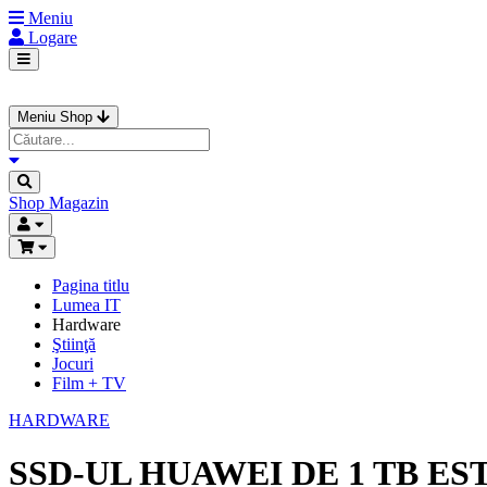
Meniu
Logare
Meniu Shop
Shop
Magazin
Pagina titlu
Lumea IT
Hardware
Ştiinţă
Jocuri
Film + TV
HARDWARE
SSD-UL HUAWEI DE 1 TB ES