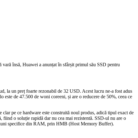
ă vară însă, Huawei a anunțat în sfârșit primul său SSD pentru
ud, la un preț foarte rezonabil de 32 USD. Acest lucru ne-a fost adus
colo este de 47.500 de woni coreeni, și are o reducere de 50%, ceea ce
 clar pe ce hardware este construită noul produs, adică tipul exact de
ă, fiind o soluție rapidă dar nu cea mai rezistentă. SSD-ul nu are o
egiuni specifice din RAM, prin HMB (Host Memory Buffer).