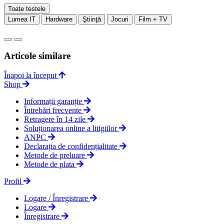
Toate testele
Lumea IT
Hardware
Ştiinţă
Jocuri
Film + TV
Articole similare
Înapoi la început
Shop
Informații garanție
Întrebări frecvente
Retragere în 14 zile
Soluționarea online a litigiilor
ANPC
Declarația de confidențialitate
Metode de preluare
Metode de plata
Profil
Logare / Înregistrare
Logare
Înregistrare