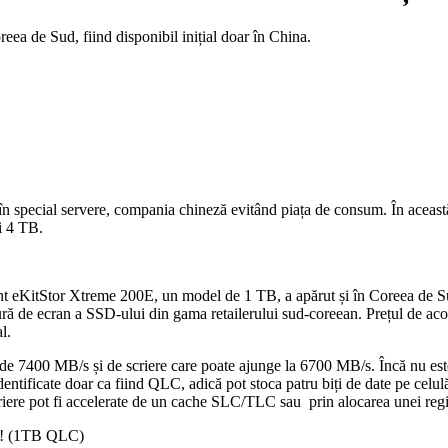
eea de Sud, fiind disponibil inițial doar în China.
n special servere, compania chineză evitând piața de consum. În aceast
i 4 TB.
cent eKitStor Xtreme 200E, un model de 1 TB, a apărut și în Coreea de S
ptură de ecran a SSD-ului din gama retailerului sud-coreean. Prețul de a
l.
 de 7400 MB/s și de scriere care poate ajunge la 6700 MB/s. Încă nu este
entificate doar ca fiind QLC, adică pot stoca patru biți de date pe celul
iere pot fi accelerate de un cache SLC/TLC sau prin alocarea unei r
32! (1TB QLC)