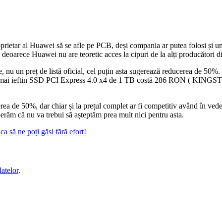
prietar al Huawei să se afle pe PCB, deși compania ar putea folosi și u
arece Huawei nu are teoretic acces la cipuri de la alți producători d
e, nu un preț de listă oficial, cel puțin asta sugerează reducerea de 50%. 
zent, cel mai ieftin SSD PCI Express 4.0 x4 de 1 TB costă 286 RON (
 de 50%, dar chiar și la prețul complet ar fi competitiv având în veder
erăm că nu va trebui să așteptăm prea mult nici pentru asta.
a să ne poți găsi fără efort!
datelor
.