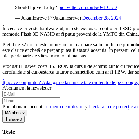
Should I give it a try?
pic.twitter.com/5uFa0vHO5D
— Jukanlosreve (@Jukanlosreve)
December 28, 2024
În ceea ce privește hardware-ul, nu este exclus ca controlerul SSD pro
memorie Flash 3D NAND ar fi putut proveni de la YMTC din China, deo
Prețul de 32 dolari este impresionant, dar pare să fie un fel de promoți
este clar ce etichetă de preț ar putea fi atașată acestuia. În pre
nici pe departe de viteza menționat mai sus.
Produsul Huawei costă 153 RON la cursul de schimb zilnic cu reducerea
aprofundate și cunoașterea tuturor parametrilor, cum ar fi TBW, dar sp
Îți place conținutul? Adaugă-ne la sursele tale preferate de pe Google, c
Abonament la newsletter
Prin abonare, accept
Termenii de utilizare
și
Declarația de protecție a 
Mă abonez
share
0
Teste