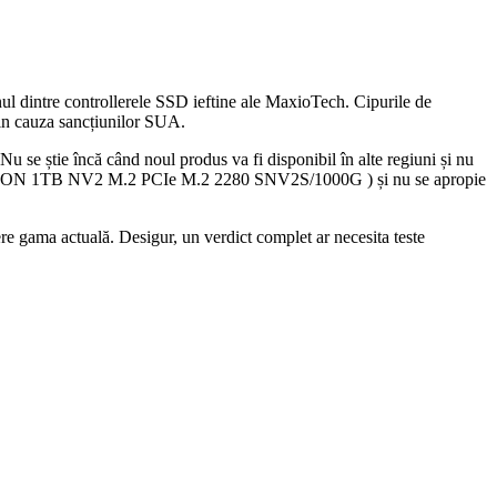
nul dintre controllerele SSD ieftine ale MaxioTech. Cipurile de
in cauza sancțiunilor SUA.
Nu se știe încă când noul produs va fi disponibil în alte regiuni și nu
 KINGSTON 1TB NV2 M.2 PCIe M.2 2280 SNV2S/1000G ) și nu se apropie
e gama actuală. Desigur, un verdict complet ar necesita teste