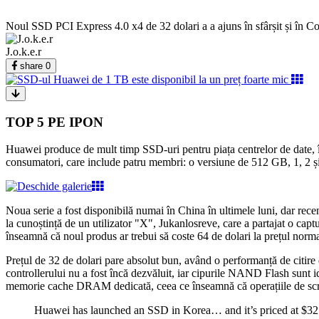
Noul SSD PCI Express 4.0 x4 de 32 dolari a a ajuns în sfârșit și în Cor
J.o.k.e.r
share
0
TOP 5 PE IPON
Huawei produce de mult timp SSD-uri pentru piața centrelor de date, î
consumatori, care include patru membri: o versiune de 512 GB, 1, 2 ș
Noua serie a fost disponibilă numai în China în ultimele luni, dar re
la cunoștință de un utilizator "X", Jukanlosreve, care a partajat o ca
înseamnă că noul produs ar trebui să coste 64 de dolari la prețul norma
Prețul de 32 de dolari pare absolut bun, având o performanță de citire
controllerului nu a fost încă dezvăluit, iar cipurile NAND Flash sunt id
memorie cache DRAM dedicată, ceea ce înseamnă că operațiile de scr
Huawei has launched an SSD in Korea… and it’s priced at $