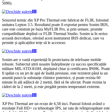
5090).
Senzorul termic din XP Pro Thermal este fabricat de FLIR, folosind
unitatea Lepton 3.5. Rezultatul poate fi exportat pentru Sonim IRIS,
care este construit pe baza MyFLIR Pro, și prin urmare, promite
compatibilitate deplină cu FLIR Thermal Studio. Sonim ia în serios
această dezvoltare, oferind acest instrument IRIS dedicat, care va
permite și aplicațiilor terțe să le acceseze.
Sonim are o vastă experiență în proiectarea de telefoane mobile
robuste. Subiectul știrii noastre îndeplinește cu succes specificațiile
militare MIL-STD-810H, depășind chiar și certificarea IP69K. Poate
fi spălat cu un jet de apă de înaltă presiune, este rezistent până la un
anumit punct la substanțe chimice puternice, și poate rezista 60
minute în ală adâncă de 2 metrii, fără să fie afectat. Poate rezista la
căderi de la 2 metri, și este pregătit pentru temperaturi extreme.
XP Pro Thermal are un ecran de 6,58 inci. Panoul folosit având o
rezoluție Full HD+ cu tehnologie IPS, iar rata de reîmprospătare este