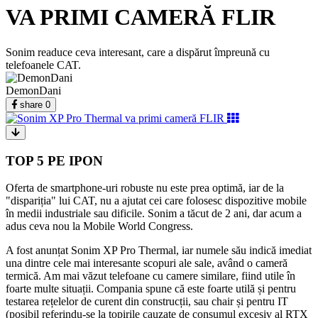
VA PRIMI CAMERĂ FLIR
Sonim readuce ceva interesant, care a dispărut împreună cu
telefoanele CAT.
DemonDani
share
0
TOP 5 PE IPON
Oferta de smartphone-uri robuste nu este prea optimă, iar de la
"dispariția" lui CAT, nu a ajutat cei care folosesc dispozitive mobile
în medii industriale sau dificile. Sonim a tăcut de 2 ani, dar acum a
adus ceva nou la Mobile World Congress.
A fost anunțat Sonim XP Pro Thermal, iar numele său indică imediat
una dintre cele mai interesante scopuri ale sale, având o cameră
termică. Am mai văzut telefoane cu camere similare, fiind utile în
foarte multe situații. Compania spune că este foarte utilă și pentru
testarea rețelelor de curent din construcții, sau chair și pentru IT
(posibil referindu-se la topirile cauzate de consumul excesiv al RTX