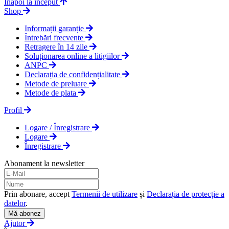
Înapoi la început
Shop
Informații garanție
Întrebări frecvente
Retragere în 14 zile
Soluționarea online a litigiilor
ANPC
Declarația de confidențialitate
Metode de preluare
Metode de plata
Profil
Logare / Înregistrare
Logare
Înregistrare
Abonament la newsletter
Prin abonare, accept
Termenii de utilizare
și
Declarația de protecție a
datelor
.
Mă abonez
Ajutor