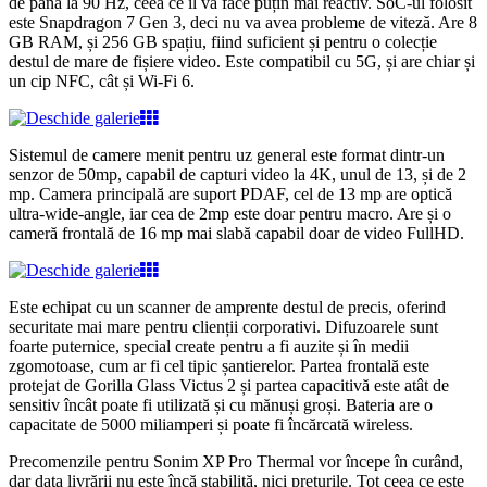
de până la 90 Hz, ceea ce îl va face puțin mai reactiv. SoC-ul folosit
este Snapdragon 7 Gen 3, deci nu va avea probleme de viteză. Are 8
GB RAM, și 256 GB spațiu, fiind suficient și pentru o colecție
destul de mare de fișiere video. Este compatibil cu 5G, și are chiar și
un cip NFC, cât și Wi-Fi 6.
Sistemul de camere menit pentru uz general este format dintr-un
senzor de 50mp, capabil de capturi video la 4K, unul de 13, și de 2
mp. Camera principală are suport PDAF, cel de 13 mp are optică
ultra-wide-angle, iar cea de 2mp este doar pentru macro. Are și o
cameră frontală de 16 mp mai slabă capabil doar de video FullHD.
Este echipat cu un scanner de amprente destul de precis, oferind
securitate mai mare pentru clienții corporativi. Difuzoarele sunt
foarte puternice, special create pentru a fi auzite și în medii
zgomotoase, cum ar fi cel tipic șantierelor. Partea frontală este
protejat de Gorilla Glass Victus 2 și partea capacitivă este atât de
sensitiv încât poate fi utilizată și cu mănuși groși. Bateria are o
capacitate de 5000 miliamperi și poate fi încărcată wireless.
Precomenzile pentru Sonim XP Pro Thermal vor începe în curând,
dar data livrării nu este încă stabilită, nici prețurile. Tot ceea ce este