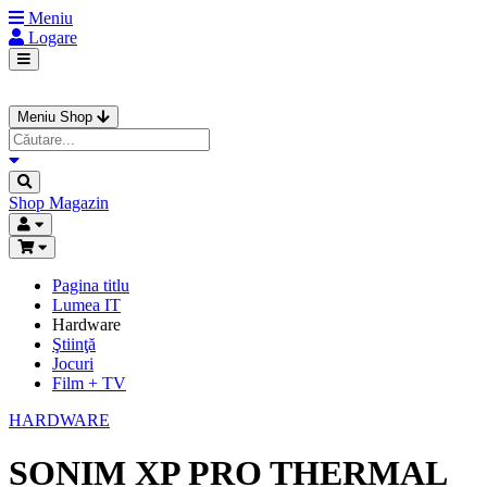
Meniu
Logare
Meniu Shop
Shop
Magazin
Pagina titlu
Lumea IT
Hardware
Ştiinţă
Jocuri
Film + TV
HARDWARE
SONIM XP PRO THERMAL