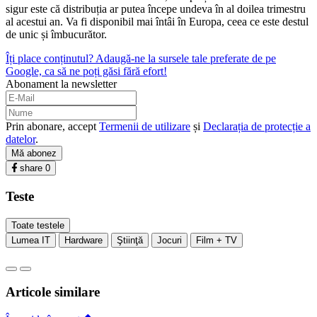
sigur este că distribuția ar putea începe undeva în al doilea trimestru
al acestui an. Va fi disponibil mai întâi în Europa, ceea ce este destul
de unic și îmbucurător.
Îți place conținutul? Adaugă-ne la sursele tale preferate de pe
Google, ca să ne poți găsi fără efort!
Abonament la newsletter
Prin abonare, accept
Termenii de utilizare
și
Declarația de protecție a
datelor
.
Mă abonez
share
0
Teste
Toate testele
Lumea IT
Hardware
Ştiinţă
Jocuri
Film + TV
Articole similare