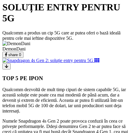
SOLUȚIE ENTRY PENTRU
5G
Qualcomm a produs un cip 5G care ar putea oferi o bază ideală
pentru cele mai ieftine dispozitive 5G.
DemonDani
share
0
TOP 5 PE IPON
Qualcomm dezvoltă de mult timp cipuri de sistem capabile 5G, iar
această soluție este poate cea mai modestă de până acum, dar a
devenit și extrem de eficientă.
Aceasta ar putea fi utilizată într-un
telefon mobil 5G de 100 de dolari, iar unii producători sunt deja
interesați.
Numele Snapdragon 4s Gen 2 poate provoca confuzii în ceea ce
privește performanțele. Ddeși denumirea Gen 2 te-ar putea face să
crezi că unitatea va fi mai bună decât Snapdragon 4 Gen 1, cea mai