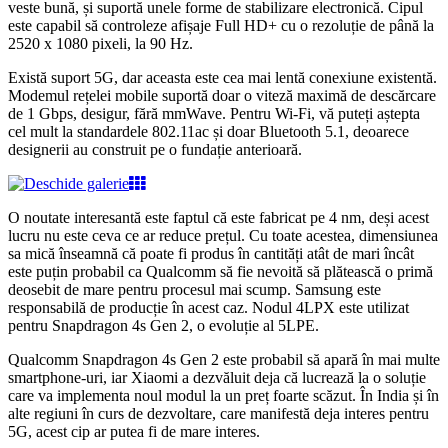
veste bună, și suportă unele forme de stabilizare electronică. Cipul
este capabil să controleze afișaje Full HD+ cu o rezoluție de până la
2520 x 1080 pixeli, la 90 Hz.
Există suport 5G, dar aceasta este cea mai lentă conexiune existentă.
Modemul rețelei mobile suportă doar o viteză maximă de descărcare
de 1 Gbps, desigur, fără mmWave. Pentru Wi-Fi, vă puteți aștepta
cel mult la standardele 802.11ac și doar Bluetooth 5.1, deoarece
designerii au construit pe o fundație anterioară.
O noutate interesantă este faptul că este fabricat pe 4 nm, deși acest
lucru nu este ceva ce ar reduce prețul. Cu toate acestea, dimensiunea
sa mică înseamnă că poate fi produs în cantități atât de mari încât
este puțin probabil ca Qualcomm să fie nevoită să plătească o primă
deosebit de mare pentru procesul mai scump. Samsung este
responsabilă de producție în acest caz. Nodul 4LPX este utilizat
pentru Snapdragon 4s Gen 2, o evoluție al 5LPE.
Qualcomm Snapdragon 4s Gen 2 este probabil să apară în mai multe
smartphone-uri, iar Xiaomi a dezvăluit deja că lucrează la o soluție
care va implementa noul modul la un preț foarte scăzut. În India și în
alte regiuni în curs de dezvoltare, care manifestă deja interes pentru
5G, acest cip ar putea fi de mare interes.