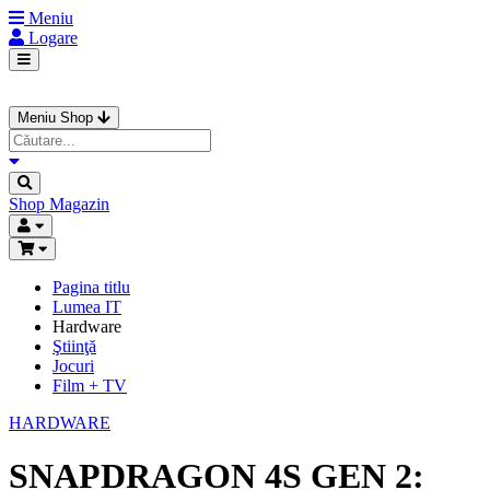
Meniu
Logare
Meniu Shop
Shop
Magazin
Pagina titlu
Lumea IT
Hardware
Ştiinţă
Jocuri
Film + TV
HARDWARE
SNAPDRAGON 4S GEN 2: