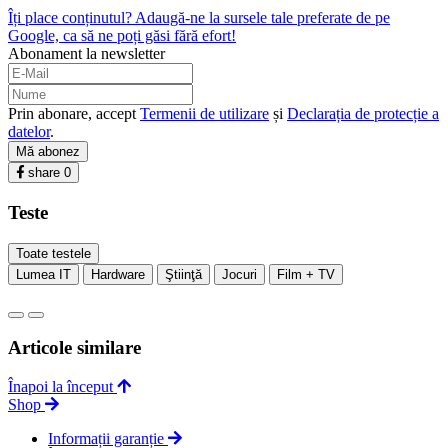
Îți place conținutul? Adaugă-ne la sursele tale preferate de pe
Google, ca să ne poți găsi fără efort!
Abonament la newsletter
Prin abonare, accept
Termenii de utilizare
și
Declarația de protecție a
datelor
.
Mă abonez
share
0
Teste
Toate testele
Lumea IT
Hardware
Ştiinţă
Jocuri
Film + TV
Articole similare
Înapoi la început
Shop
Informații garanție