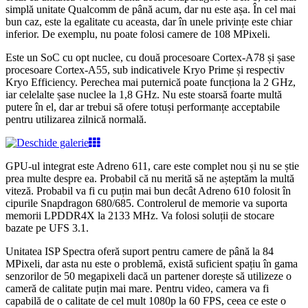
simplă unitate Qualcomm de până acum, dar nu este așa. În cel mai
bun caz, este la egalitate cu aceasta, dar în unele privințe este chiar
inferior. De exemplu, nu poate folosi camere de 108 MPixeli.
Este un SoC cu opt nuclee, cu două procesoare Cortex-A78 și șase
procesoare Cortex-A55, sub indicativele Kryo Prime și respectiv
Kryo Efficiency. Perechea mai puternică poate funcționa la 2 GHz,
iar celelalte șase nuclee la 1,8 GHz. Nu este stoarsă foarte multă
putere în el, dar ar trebui să ofere totuși performanțe acceptabile
pentru utilizarea zilnică normală.
GPU-ul integrat este Adreno 611, care este complet nou și nu se știe
prea multe despre ea. Probabil că nu merită să ne așteptăm la multă
viteză. Probabil va fi cu puțin mai bun decât Adreno 610 folosit în
cipurile Snapdragon 680/685. Controlerul de memorie va suporta
memorii LPDDR4X la 2133 MHz. Va folosi soluții de stocare
bazate pe UFS 3.1.
Unitatea ISP Spectra oferă suport pentru camere de până la 84
MPixeli, dar asta nu este o problemă, există suficient spațiu în gama
senzorilor de 50 megapixeli dacă un partener dorește să utilizeze o
cameră de calitate puțin mai mare. Pentru video, camera va fi
capabilă de o calitate de cel mult 1080p la 60 FPS, ceea ce este o