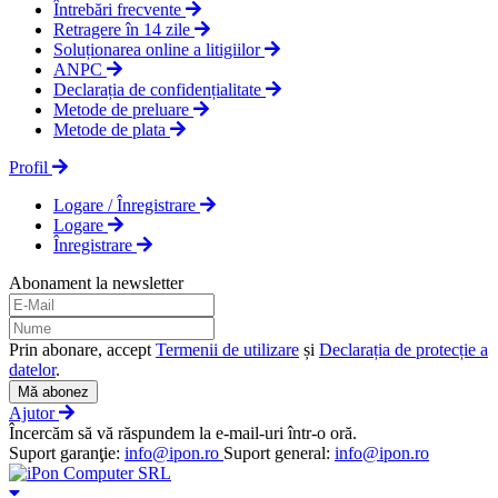
Întrebări frecvente
Retragere în 14 zile
Soluționarea online a litigiilor
ANPC
Declarația de confidențialitate
Metode de preluare
Metode de plata
Profil
Logare / Înregistrare
Logare
Înregistrare
Abonament la newsletter
Prin abonare, accept
Termenii de utilizare
și
Declarația de protecție a
datelor
.
Mă abonez
Ajutor
Încercăm să vă răspundem la e-mail-uri într-o oră.
Suport garanţie:
info@ipon.ro
Suport general:
info@ipon.ro