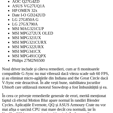
AOC Q27G4ZD
ASUS VG27UQ1A
HP OMEN 32x
Date I-O GD242UD
LG 27G850A G
LG 27GX790A
MSI MAG321CUP
MSI MPG272UX OLED
MSI MPG321UX
MSI MPG321CURX
MSI MPG322URX
MSI MPG341CX
MSI MPG491CQPX
Philips 27M2N6500
Noul driver include și câteva remedieri, cum ar fi monitoarele
compatibile G-Sync nu mai vibrează dacă viteza scade sub 60 FPS,
și au eliminat micro-agățările din Indiana and the Great Circle dacă
V-Sync este dezactivat. În alte vești bune, stabilitatea jocurilor
Ubisoft care utilizează motorul Snowdrop a fost îmbunătățită și ea.
În ceea ce privește remedierile generale de erori, merită menționat
faptul că efectul Motion Blur apare normal în randări Blender
Cycles. Aplicațiile Evernote, QQ și ASUS Armoury Crate nu vor
mai afișa o sarcină CPU mai mare decât cea normală, iar în