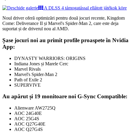
A DLSS 4 támogatással ellátott játékok köre
Noul driver oferă optimizări pentru două jocuri recente, Kingdom
Come: Deliverance II și Marvel's Spider-Man 2, care este deja
suportat și de driverul nou al AMD.
Șase jocuri noi au primit profile proaspete în Nvidia
App:
DYNASTY WARRIORS: ORIGINS
Indiana Jones și Marele Cerc
Marvel Rivals
Marvel's Spider-Man 2
Path of Exile 2
SUPERVIVE
Au apărut și 19 monitoare noi G-Sync Compatible:
Alienware AW2725Q
AOC 24G40E
AOC 25G4S
AOC Q27G40E
AOC Q27G4S