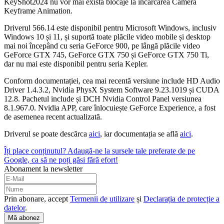
KeyShot2024 nu vor mai exista blocaje la încărcarea Camera
Keyframe Animation.
Driverul 566.14 este disponibil pentru Microsoft Windows, inclusiv
Windows 10 și 11, și suportă toate plăcile video mobile și desktop
mai noi începând cu seria GeForce 900, pe lângă plăcile video
GeForce GTX 745, GeForce GTX 750 și GeForce GTX 750 Ti,
dar nu mai este disponibil pentru seria Kepler.
Conform documentației, cea mai recentă versiune include HD Audio
Driver 1.4.3.2, Nvidia PhysX System Software 9.23.1019 și CUDA
12.8. Pachetul include și DCH Nvidia Control Panel versiunea
8.1.967.0. Nvidia APP, care înlocuiește GeForce Experience, a fost
de asemenea recent actualizată.
Driverul se poate descărca
aici
, iar documentația se află
aici
.
Îți place conținutul? Adaugă-ne la sursele tale preferate de pe
Google, ca să ne poți găsi fără efort!
Abonament la newsletter
Prin abonare, accept
Termenii de utilizare
și
Declarația de protecție a
datelor
.
Mă abonez