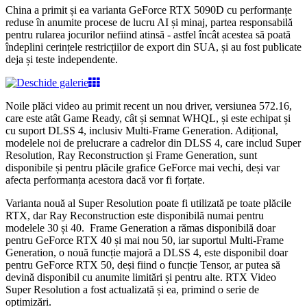
China a primit și ea varianta GeForce RTX 5090D cu performanțe
reduse în anumite procese de lucru AI și minaj, partea responsabilă
pentru rularea jocurilor nefiind atinsă - astfel încât acestea să poată
îndeplini cerințele restricțiilor de export din SUA, și au fost publicate
deja și teste independente.
Noile plăci video au primit recent un nou driver, versiunea 572.16,
care este atât Game Ready, cât și semnat WHQL, și este echipat și
cu suport DLSS 4, inclusiv Multi-Frame Generation. Adițional,
modelele noi de prelucrare a cadrelor din DLSS 4, care includ Super
Resolution, Ray Reconstruction și Frame Generation, sunt
disponibile și pentru plăcile grafice GeForce mai vechi, deși var
afecta performanța acestora dacă vor fi forțate.
Varianta nouă al Super Resolution poate fi utilizată pe toate plăcile
RTX, dar Ray Reconstruction este disponibilă numai pentru
modelele 30 și 40. Frame Generation a rămas disponibilă doar
pentru GeForce RTX 40 și mai nou 50, iar suportul Multi-Frame
Generation, o nouă funcție majoră a DLSS 4, este disponibil doar
pentru GeForce RTX 50, deși fiind o funcție Tensor, ar putea să
devină disponibil cu anumite limitări și pentru alte. RTX Video
Super Resolution a fost actualizată și ea, primind o serie de
optimizări.