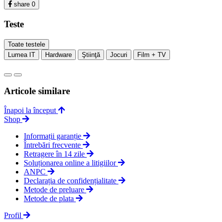
share
0
Teste
Toate testele
Lumea IT
Hardware
Ştiinţă
Jocuri
Film + TV
Articole similare
Înapoi la început
Shop
Informații garanție
Întrebări frecvente
Retragere în 14 zile
Soluționarea online a litigiilor
ANPC
Declarația de confidențialitate
Metode de preluare
Metode de plata
Profil