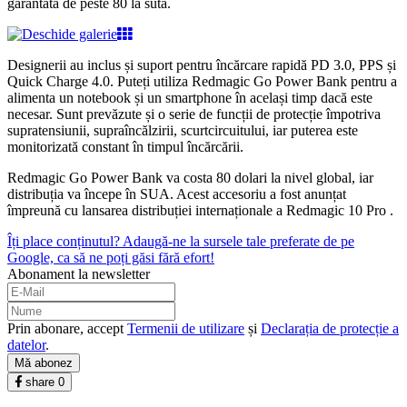
garantată de peste 80 la sută.
Designerii au inclus și suport pentru încărcare rapidă PD 3.0, PPS și
Quick Charge 4.0. Puteți utiliza Redmagic Go Power Bank pentru a
alimenta un notebook și un smartphone în același timp dacă este
necesar. Sunt prevăzute și o serie de funcții de protecție împotriva
supratensiunii, supraîncălzirii, scurtcircuitului, iar puterea este
monitorizată constant în timpul încărcării.
Redmagic Go Power Bank va costa 80 dolari la nivel global, iar
distribuția va începe în SUA. Acest accesoriu a fost anunțat
împreună cu lansarea distribuției internaționale a Redmagic 10 Pro .
Îți place conținutul? Adaugă-ne la sursele tale preferate de pe
Google, ca să ne poți găsi fără efort!
Abonament la newsletter
Prin abonare, accept
Termenii de utilizare
și
Declarația de protecție a
datelor
.
Mă abonez
share
0