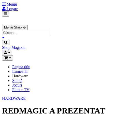
Meniu
Logare
Meniu Shop
Shop
Magazin
Pagina titlu
Lumea IT
Hardware
Ştiinţă
Jocuri
Film + TV
HARDWARE
REDMAGIC A PREZENTAT