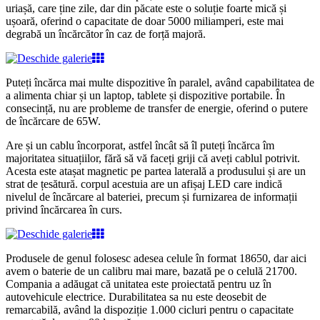
uriașă, care ține zile, dar din păcate este o soluție foarte mică și
ușoară, oferind o capacitate de doar 5000 miliamperi, este mai
degrabă un încărcător în caz de forță majoră.
Puteți încărca mai multe dispozitive în paralel, având capabilitatea de
a alimenta chiar și un laptop, tablete și dispozitive portabile. În
consecință, nu are probleme de transfer de energie, oferind o putere
de încărcare de 65W.
Are și un cablu încorporat, astfel încât să îl puteți încărca îm
majoritatea situațiilor, fără să vă faceți griji că aveți cablul potrivit.
Acesta este atașat magnetic pe partea laterală a produsului și are un
strat de țesătură. corpul acestuia are un afișaj LED care indică
nivelul de încărcare al bateriei, precum și furnizarea de informații
privind încărcarea în curs.
Produsele de genul folosesc adesea celule în format 18650, dar aici
avem o baterie de un calibru mai mare, bazată pe o celulă 21700.
Compania a adăugat că unitatea este proiectată pentru uz în
autovehicule electrice. Durabilitatea sa nu este deosebit de
remarcabilă, având la dispoziție 1.000 cicluri pentru o capacitate