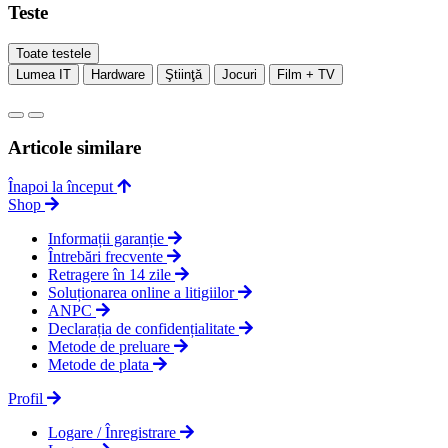
Teste
Toate testele
Lumea IT
Hardware
Ştiinţă
Jocuri
Film + TV
Articole similare
Înapoi la început
Shop
Informații garanție
Întrebări frecvente
Retragere în 14 zile
Soluționarea online a litigiilor
ANPC
Declarația de confidențialitate
Metode de preluare
Metode de plata
Profil
Logare / Înregistrare