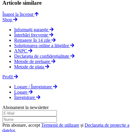
Articole similare
Înapoi la început
Shop
Informații garanție
Întrebări frecvente
Retragere în 14 zile
Soluționarea online a litigiilor
ANPC
Declarația de confidențialitate
Metode de preluare
Metode de plata
Profil
Logare / Înregistrare
Logare
Înregistrare
Abonament la newsletter
Prin abonare, accept
Termenii de utilizare
și
Declarația de protecție a
datelor
.