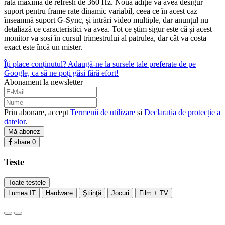
rată maximă de refresh de 360 Hz. Noua adiție va avea desigur
suport pentru frame rate dinamic variabil, ceea ce în acest caz
înseamnă suport G-Sync, și intrări video multiple, dar anunțul nu
detaliază ce caracteristici va avea. Tot ce știm sigur este că și acest
monitor va sosi în cursul trimestrului al patrulea, dar cât va costa
exact este încă un mister.
Îți place conținutul? Adaugă-ne la sursele tale preferate de pe
Google, ca să ne poți găsi fără efort!
Abonament la newsletter
Prin abonare, accept
Termenii de utilizare
și
Declarația de protecție a
datelor
.
Mă abonez
share
0
Teste
Toate testele
Lumea IT
Hardware
Ştiinţă
Jocuri
Film + TV