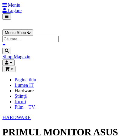
Meniu
Logare
Meniu Shop
Shop
Magazin
Pagina titlu
Lumea IT
Hardware
Ştiinţă
Jocuri
Film + TV
HARDWARE
PRIMUL MONITOR ASUS