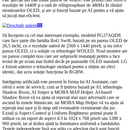
rezoluție de 1440P și o rată de reîmprospătare de 480Hz în rândul
monitoarelor OLED, și are și funcții bazate pe AI pentru a vă ajuta
să jucați mai eficient.
Să începem cu cel mai interesant exemplu, modelul PG27AQDP,
care face parte din familia RoG Swift, bazată pe un panou OLED de
26,5 inchi, cu o rezoluție nativă de 2560 x 1440 pixeli, și nu orice
panou OLED, ci o soluție cu tehnologie WOLED. Noul monitor are
un panou complet nou care are subpixelii rearanjați pentru a face
textul de pe ecran mai lizibil decât pe panourile OLED standard. LG
a folosit anterior o tehnologie similară pentru a obține un efect
identic, dar acea soluție funcționa în RGBW.
Inteligența artificială este prezent în forma lui AI Assistant, care
oferă o serie de servicii, cum ar fi țintirea bazată pe AI, tehnologia
Shadow Boost, AI Sniper și MOBA MAP Helper. AI-based
Shadow Boost vă va ajuta să reperați mai ușor adversarii care se
ascund în zonele întunecate, iar MOBA Map Helper vă va ajuta să
reperați mai ușor și în timp util eventualele evenimente din joc.
Există și Aspect Control și Uniform Brightness: primul poate fi
utilizat cu un raport de aspect 4:3 la 1024 x 768 pixeli sau 1280 x
960 pixeli, iar al doilea ajută la iluminarea uniformă a fundalului.
Testele independente însă vor arăta cu adevărat dacă sunt funcții