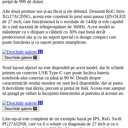
prețul de 999 de dolari.
Alte două produse noi și-au făcut și ele debutul. Denumit RoG Strix
XG27ACDNG, acesta este construit în jurul unui panou QD-OLED
de 27 inch, care funcționează la o rezoluție de 1440p și este capabil
de o rată maximă de reîmprospătare de 360Hz. Acest model se
mândrește cu o disipare a căldurii cu 30% mai bună decât
predecesorul său și cu un suport special cu design compact care
poate funcționa și ca suport pentru smartphone.
Deschide galerie
Noul layout alpixel nu este disponibil pe acest model, dar în schimb
primim un conector USB Type-C care poate încărca bateria
notebook-ului conectat cu până la 90 W. Detalii despre
caracteristicile noului monitor nu sunt încă disponibile, dar ar putea
fi dezvăluite mai târziu, precum și prețul de listă. Acesta este așteptat
să ajungă pe rafturi la începutul trimestrului al patrulea al acestui an.
Deschide galerie
Line-up-ul este completat de un exemplu bazat pe IPS, RoG Swift
PG27AQNR, care va fi o soluție cu diagonala de 27 inch și cu o