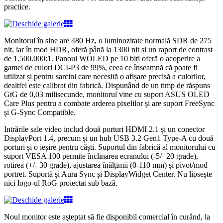
practice.
Monitorul în sine are 480 Hz, o luminozitate normală SDR de 275
nit, iar în mod HDR, oferă până la 1300 nit și un raport de contrast
de 1.500.000:1. Panoul WOLED pe 10 biți oferă o acoperire a
gamei de culori DCI-P3 de 99%, ceea ce înseamnă că poate fi
utilizat și pentru sarcini care necesită o afișare precisă a culorilor,
dealtfel este calibrat din fabrică. Dispunând de un timp de răspuns
GtG de 0,03 milisecunde, monitorul vine cu suport ASUS OLED
Care Plus pentru a combate arderea pixelilor și are suport FreeSync
și G-Sync Compatible.
Intrările sale video includ două porturi HDMI 2.1 și un conector
DisplayPort 1.4, precum și un hub USB 3.2 Gen1 Type-A cu două
porturi și o ieșire pentru căști. Suportul din fabrică al monitorului cu
suport VESA 100 permite înclinarea ecranului (-5/+20 grade),
rotirea (+/- 30 grade), ajustarea înălțimii (0-110 mm) și pivot/mod
portret. Suportă și Aura Sync și DisplayWidget Center. Nu lipsește
nici logo-ul RoG proiectat sub bază.
Noul monitor este așteptat să fie disponibil comercial în curând, la