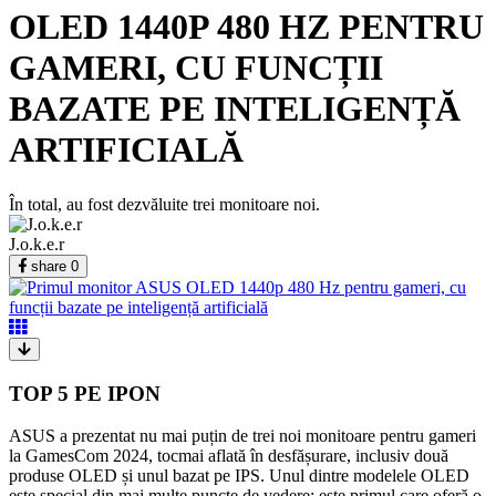
OLED 1440P 480 HZ PENTRU
GAMERI, CU FUNCȚII
BAZATE PE INTELIGENȚĂ
ARTIFICIALĂ
În total, au fost dezvăluite trei monitoare noi.
J.o.k.e.r
share
0
TOP 5 PE IPON
ASUS a prezentat nu mai puțin de trei noi monitoare pentru gameri
la GamesCom 2024, tocmai aflată în desfășurare, inclusiv două
produse OLED și unul bazat pe IPS. Unul dintre modelele OLED
este special din mai multe puncte de vedere: este primul care oferă o