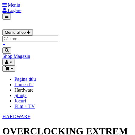
Meniu
Logare
Meniu Shop
Shop
Magazin
Pagina titlu
Lumea IT
Hardware
Ştiinţă
Jocuri
Film + TV
HARDWARE
OVERCLOCKING EXTREM