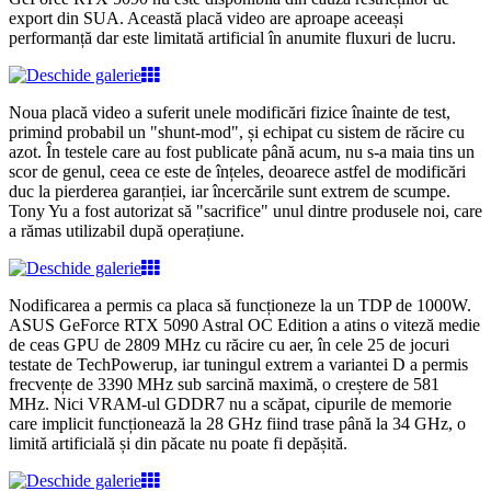
export din SUA. Această placă video are aproape aceeași
performanță dar este limitată artificial în anumite fluxuri de lucru.
Noua placă video a suferit unele modificări fizice înainte de test,
primind probabil un "shunt-mod", și echipat cu sistem de răcire cu
azot. În testele care au fost publicate până acum, nu s-a maia tins un
scor de genul, ceea ce este de înțeles, deoarece astfel de modificări
duc la pierderea garanției, iar încercările sunt extrem de scumpe.
Tony Yu a fost autorizat să "sacrifice" unul dintre produsele noi, care
a rămas utilizabil după operațiune.
Nodificarea a permis ca placa să funcționeze la un TDP de 1000W.
ASUS GeForce RTX 5090 Astral OC Edition a atins o viteză medie
de ceas GPU de 2809 MHz cu răcire cu aer, în cele 25 de jocuri
testate de TechPowerup, iar tuningul extrem a variantei D a permis
frecvențe de 3390 MHz sub sarcină maximă, o creștere de 581
MHz. Nici VRAM-ul GDDR7 nu a scăpat, cipurile de memorie
care implicit funcționează la 28 GHz fiind trase până la 34 GHz, o
limită artificială și din păcate nu poate fi depășită.