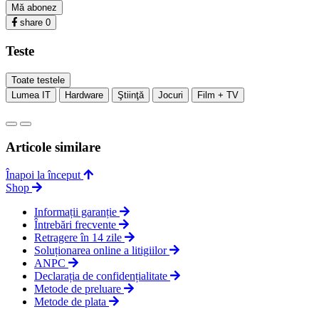
Mă abonez
share
0
Teste
Toate testele
Lumea IT
Hardware
Ştiinţă
Jocuri
Film + TV
Articole similare
Înapoi la început
Shop
Informații garanție
Întrebări frecvente
Retragere în 14 zile
Soluționarea online a litigiilor
ANPC
Declarația de confidențialitate
Metode de preluare
Metode de plata