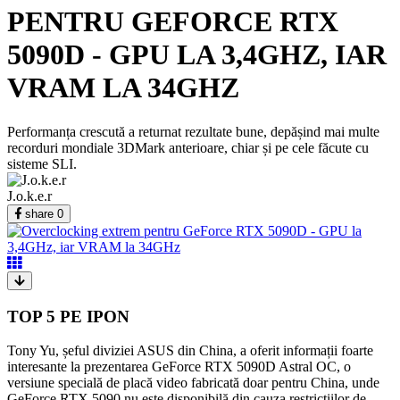
PENTRU GEFORCE RTX
5090D - GPU LA 3,4GHZ, IAR
VRAM LA 34GHZ
Performanța crescută a returnat rezultate bune, depășind mai multe
recorduri mondiale 3DMark anterioare, chiar și pe cele făcute cu
sisteme SLI.
J.o.k.e.r
share
0
TOP 5 PE IPON
Tony Yu, șeful diviziei ASUS din China, a oferit informații foarte
interesante la prezentarea GeForce RTX 5090D Astral OC, o
versiune specială de placă video fabricată doar pentru China, unde
GeForce RTX 5090 nu este disponibilă din cauza restricțiilor de