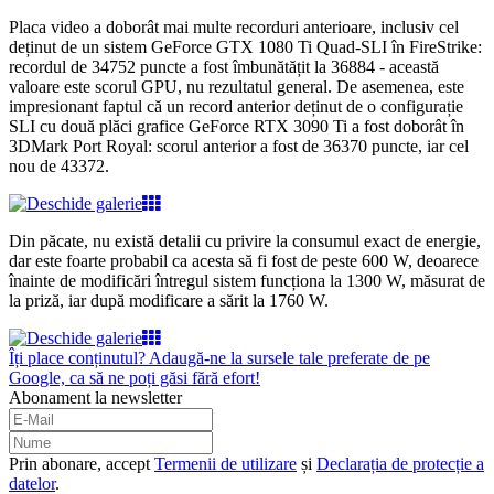
Placa video a doborât mai multe recorduri anterioare, inclusiv cel
deținut de un sistem GeForce GTX 1080 Ti Quad-SLI în FireStrike:
recordul de 34752 puncte a fost îmbunătățit la 36884 - această
valoare este scorul GPU, nu rezultatul general. De asemenea, este
impresionant faptul că un record anterior deținut de o configurație
SLI cu două plăci grafice GeForce RTX 3090 Ti a fost doborât în
3DMark Port Royal: scorul anterior a fost de 36370 puncte, iar cel
nou de 43372.
Din păcate, nu există detalii cu privire la consumul exact de energie,
dar este foarte probabil ca acesta să fi fost de peste 600 W, deoarece
înainte de modificări întregul sistem funcționa la 1300 W, măsurat de
la priză, iar după modificare a sărit la 1760 W.
Îți place conținutul? Adaugă-ne la sursele tale preferate de pe
Google, ca să ne poți găsi fără efort!
Abonament la newsletter
Prin abonare, accept
Termenii de utilizare
și
Declarația de protecție a
datelor
.