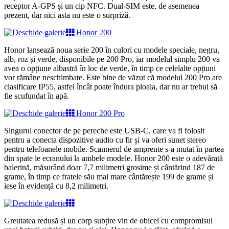
receptor A-GPS și un cip NFC. Dual-SIM este, de asemenea
prezent, dar nici asta nu este o surpriză.
Honor 200
Honor lansează noua serie 200 în culori cu modele speciale, negru,
alb, roz și verde, disponibile pe 200 Pro, iar modelul simplu 200 va
avea o opțiune albastră în loc de verde, în timp ce celelalte opțiuni
vor rămâne neschimbate. Este bine de văzut că modelul 200 Pro are
clasificare IP55, astfel încât poate îndura ploaia, dar nu ar trebui să
fie scufundat în apă.
Honor 200 Pro
Singurul conector de pe pereche este USB-C, care va fi folosit
pentru a conecta dispozitive audio cu fir și va oferi sunet stereo
pentru telefoanele mobile. Scannerul de amprente s-a mutat în partea
din spate le ecranului la ambele modele. Honor 200 este o adevărată
balerină, măsurând doar 7,7 milimetri grosime și cântărind 187 de
grame, în timp ce fratele său mai mare cântărește 199 de grame și
iese în evidență cu 8,2 milimetri.
Greutatea redusă și un corp subțire vin de obicei cu compromisul