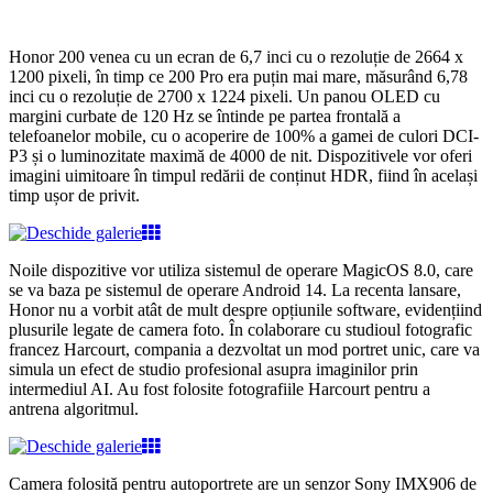
Honor 200 venea cu un ecran de 6,7 inci cu o rezoluție de 2664 x
1200 pixeli, în timp ce 200 Pro era puțin mai mare, măsurând 6,78
inci cu o rezoluție de 2700 x 1224 pixeli.
Un panou OLED cu
margini curbate de 120 Hz se întinde pe partea frontală a
telefoanelor mobile, cu o acoperire de 100% a gamei de culori DCI-
P3 și o luminozitate maximă de 4000 de nit. Dispozitivele vor oferi
imagini uimitoare în timpul redării de conținut HDR, fiind în același
timp ușor de privit.
Noile dispozitive vor utiliza sistemul de operare MagicOS 8.0, care
se va baza pe sistemul de operare Android 14.
La recenta lansare,
Honor nu a vorbit atât de mult despre opțiunile software, evidențiind
plusurile legate de camera foto. În colaborare cu studioul fotografic
francez Harcourt, compania a dezvoltat un mod portret unic, care va
simula un efect de studio profesional asupra imaginilor prin
intermediul AI. Au fost folosite fotografiile Harcourt pentru a
antrena algoritmul.
Camera folosită pentru autoportrete are un senzor Sony IMX906 de