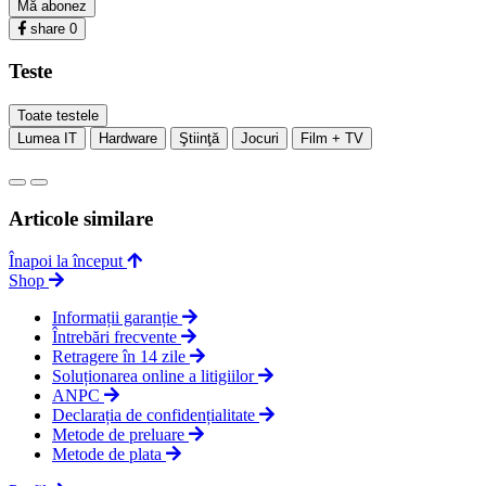
Mă abonez
share
0
Teste
Toate testele
Lumea IT
Hardware
Ştiinţă
Jocuri
Film + TV
Articole similare
Înapoi la început
Shop
Informații garanție
Întrebări frecvente
Retragere în 14 zile
Soluționarea online a litigiilor
ANPC
Declarația de confidențialitate
Metode de preluare
Metode de plata