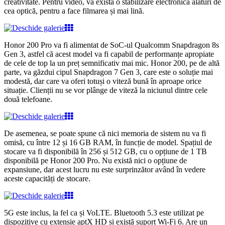
creativitate. Pentru video, va exista o stabilizare electronică alături de
cea optică, pentru a face filmarea și mai lină.
Honor 200 Pro va fi alimentat de SoC-ul Qualcomm Snapdragon 8s
Gen 3, astfel că acest model va fi capabil de performanțe apropiate
de cele de top la un preț semnificativ mai mic. Honor 200, pe de altă
parte, va găzdui cipul Snapdragon 7 Gen 3, care este o soluție mai
modestă, dar care va oferi totuși o viteză bună în aproape orice
situație. Clienții nu se vor plânge de viteză la niciunul dintre cele
două telefoane.
De asemenea, se poate spune că nici memoria de sistem nu va fi
omisă, cu între 12 și 16 GB RAM, în funcție de model. Spațiul de
stocare va fi disponibilă în 256 și 512 GB, cu o opțiune de 1 TB
disponibilă pe Honor 200 Pro. Nu există nici o opțiune de
expansiune, dar acest lucru nu este surprinzător având în vedere
aceste capacități de stocare.
5G este inclus, la fel ca și VoLTE. Bluetooth 5.3 este utilizat pe
dispozitive cu extensie aptX HD și există suport Wi-Fi 6. Are un