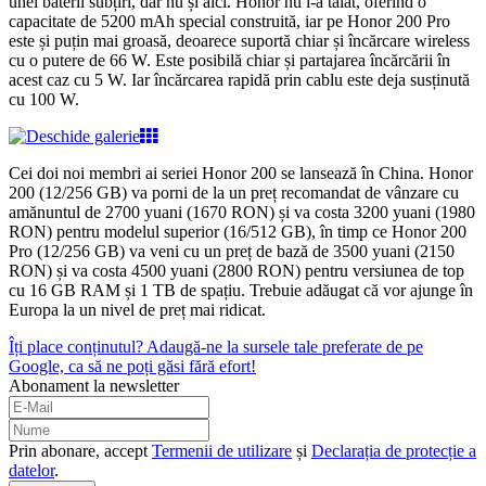
unei baterii subțiri, dar nu și aici. Honor nu i-a tăiat, oferind o
capacitate de 5200 mAh special construită, iar pe Honor 200 Pro
este și puțin mai groasă, deoarece suportă chiar și încărcare wireless
cu o putere de 66 W. Este posibilă chiar și partajarea încărcării în
acest caz cu 5 W. Iar încărcarea rapidă prin cablu este deja susținută
cu 100 W.
Cei doi noi membri ai seriei Honor 200 se lansează în China. Honor
200 (12/256 GB) va porni de la un preț recomandat de vânzare cu
amănuntul de 2700 yuani (1670 RON) și va costa 3200 yuani (1980
RON) pentru modelul superior (16/512 GB), în timp ce Honor 200
Pro (12/256 GB) va veni cu un preț de bază de 3500 yuani (2150
RON) și va costa 4500 yuani (2800 RON) pentru versiunea de top
cu 16 GB RAM și 1 TB de spațiu. Trebuie adăugat că vor ajunge în
Europa la un nivel de preț mai ridicat.
Îți place conținutul? Adaugă-ne la sursele tale preferate de pe
Google, ca să ne poți găsi fără efort!
Abonament la newsletter
Prin abonare, accept
Termenii de utilizare
și
Declarația de protecție a
datelor
.