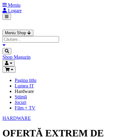
Meniu
Logare
Meniu Shop
Shop
Magazin
Pagina titlu
Lumea IT
Hardware
Ştiinţă
Jocuri
Film + TV
HARDWARE
OFERTĂ EXTREM DE