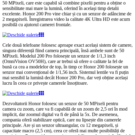
50 MPixeli, care este capabil să combine pixelii pentru a obține o
sensibilitate mai mare la lumină, oferind în același timp detalii
excelente. Honor 200 Pro vine chiar și cu un senzor de adâncime de
2 megapixeli. Înregistrarea video la calitate 4K Ultra HD este acum
posibilă cu ajutorul camerei frontale.
Cele două telefoane folosesc aproape exact același sistem de camere,
singura diferență fiind camera principală, însă ambele sunt de 50
MPixeli. Modelul 200 Pro folosește un senzor de 1/1,3 inch
(OmniVision OV50H), care ar trebui să ofere o calitate la fel de
bună ca cea a modelelor de top, în timp ce Honor 200 folosește un
senzor mai convențional de 1/1,56 inch. Sistemul lentile va fi puțin
mai sensibil la lumină decât Honor 200 Pro, dar veți obține același
lucru în ceea ce privește camerele însoțitoare.
Dezvoltatorii Honor folosesc un senzor de 50 MPixeli pentru
camera cu zoom, care va fi capabilă de un zoom de 2,5 ori în mod
implicit, dar zoomul digital va fi de până la 5x. De asemenea,
compania oferă stabilizare optică, care nu lipsește din camerele
principale. Are și un senzor ultraangular, cu 12 megapixeli, și
capacitate macro (2,5 cm), ceea ce oferă mai multe posibilități de