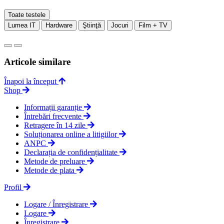
Toate testele
Lumea IT
Hardware
Ştiinţă
Jocuri
Film + TV
Articole similare
Înapoi la început
Shop
Informații garanție
Întrebări frecvente
Retragere în 14 zile
Soluționarea online a litigiilor
ANPC
Declarația de confidențialitate
Metode de preluare
Metode de plata
Profil
Logare / Înregistrare
Logare
Înregistrare