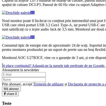
Capabil să afișeze 1,073 miliarde de nuanțe de culoare, panoul utilize
spațiul de culoare DCI-P3. Panoul de 60 Hz vine cu suport Adaptive-Syn
Noul monitor poate fi încărcat cu conținut prin intermediul unui por
USB care oferă porturi USB 3.2 Gen1 Type-A, iar portul USB-C are sup
sunt satisfăcuți cu o ieșire audio Jack de 3,5 mm. Monitorul are două 
Consumul tipic de energie este de aproximativ 24 de wați. Suportul inst
pentru montarea produsului pe un suport de perete sau un braț flexibi
Monitorul AOC U27B3CF, vine cu o garanție de 3 ani, și este disponi
Îți place conținutul? Adaugă-ne la sursele tale preferate de pe Google, c
Abonament la newsletter
Prin abonare, accept
Termenii de utilizare
și
Declarația de protecție a 
Mă abonez
share
0
Teste