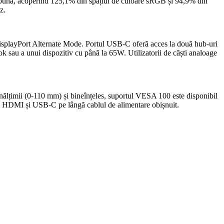
 de bună, acoperind 125,1% din spațiul de culoare sRGB și 94,9% din
z.
DisplayPort Alternate Mode. Portul USB-C oferă acces la două hub-uri
sau a unui dispozitiv cu până la 65W. Utilizatorii de căști analoage
 înălțimii (0-110 mm) și bineînțeles, suportul VESA 100 este disponibil
blu HDMI și USB-C pe lângă cablul de alimentare obișnuit.