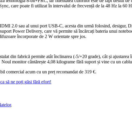
ază tehnologia 8-bit+FRC, iar fidelitatea culorilor este de fapt destul
c, care poate fi utilizat în intervalul de frecvență de la 48 Hz la 60 H
t HDMI 2.0 sau al unui port USB-C, acesta din urmă folosind, desigur, 
ort Power Delivery, care vă permite să încărcați bateria unui notebook 
difuzoare încorporate de 2 W orientate spre jos.
alat din fabrică permite atât înclinarea (-5/+20 grade), cât și ajustarea
l. Noul monitor cântărește 4,08 kilograme fără suport și vine cu un ca
bil comercial acum cu un preț recomandat de 319 €.
a să ne poți găsi fără efort!
datelor
.