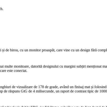
ch.
i și de birou, cu un monitor proaspăt, care vine cu un design fără compli
ai multe monitoare, datorită designului cu margini subțiri menționat ma
care este conectat.
iuri de vizualizare de 178 de grade, având un finisaj mat și folosind
p de răspuns GtG de 4 milisecunde, un raport de contrast tipic de 1000: