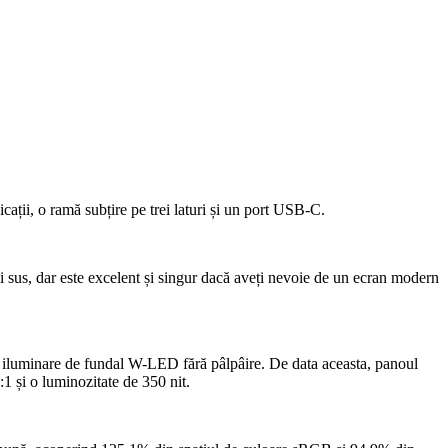
cații, o ramă subțire pe trei laturi și un port USB-C.
i sus, dar este excelent și singur dacă aveți nevoie de un ecran modern
 iluminare de fundal W-LED fără pâlpâire. De data aceasta, panoul
1 și o luminozitate de 350 nit.