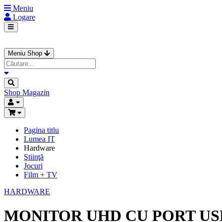
Meniu
Logare
Meniu Shop
Shop
Magazin
Pagina titlu
Lumea IT
Hardware
Ştiinţă
Jocuri
Film + TV
HARDWARE
MONITOR UHD CU PORT USB