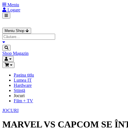
Meniu
Logare
Meniu Shop
Shop
Magazin
Pagina titlu
Lumea IT
Hardware
Ştiinţă
Jocuri
Film + TV
JOCURI
MARVEL VS CAPCOM SE ÎN