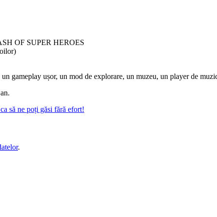
ASH OF SUPER HEROES
ilor)
on, un gameplay ușor, un mod de explorare, un muzeu, un player de muzică, 
 an.
a să ne poți găsi fără efort!
datelor
.