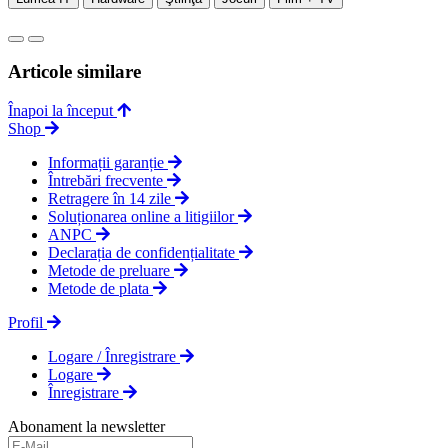
Articole similare
Înapoi la început
Shop
Informații garanție
Întrebări frecvente
Retragere în 14 zile
Soluționarea online a litigiilor
ANPC
Declarația de confidențialitate
Metode de preluare
Metode de plata
Profil
Logare / Înregistrare
Logare
Înregistrare
Abonament la newsletter