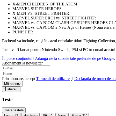
X-MEN CHILDREN OF THE ATOM
MARVEL SUPER HEROES
X-MEN VS. STREET FIGHTER
MARVEL SUPER EROI vs. STREET FIGHTER
MARVEL vs. CAPCOM CLASH OF SUPER HEROES CL
MARVEL vs. CAPCOM 2 New Age of Heroes (Noua eră a ero
PUNISHER
Pachetul va include, ca și în cazul celorlalte titluri Fighting Collecti
Jocul va fi lansat pentru Nintendo Switch, PS4 și PC în cursul acestui
Îți place conținutul? Adaugă-ne la sursele tale preferate de pe Google, c
Abonament la newsletter
Prin abonare, accept
Termenii de utilizare
și
Declarația de protecție a 
Mă abonez
share
0
Teste
Toate testele
Lumea IT
Hardware
Ştiinţă
Jocuri
Film + TV