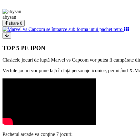
abysan
share
0
TOP 5 PE IPON
Clasicele jocuri de luptă Marvel vs Capcom vor putea fi cumpărate din
Vechile jocuri vor pune față în față personaje iconice, permițând X-M
Pachetul arcade va conține 7 jocuri: