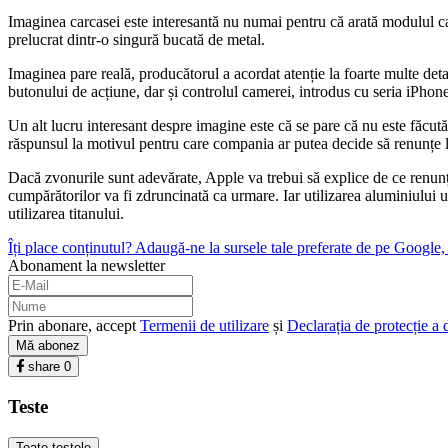
Imaginea carcasei este interesantă nu numai pentru că arată modulul ca
prelucrat dintr-o singură bucată de metal.
Imaginea pare reală, producătorul a acordat atenție la foarte multe deta
butonului de acțiune, dar și controlul camerei, introdus cu seria iPhon
Un alt lucru interesant despre imagine este că se pare că nu este făcut
răspunsul la motivul pentru care compania ar putea decide să renunțe la
Dacă zvonurile sunt adevărate, Apple va trebui să explice de ce renunță
cumpărătorilor va fi zdruncinată ca urmare. Iar utilizarea aluminiului u
utilizarea titanului.
Îți place conținutul? Adaugă-ne la sursele tale preferate de pe Google, c
Abonament la newsletter
Prin abonare, accept
Termenii de utilizare
și
Declarația de protecție a 
Mă abonez
share
0
Teste
Toate testele