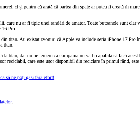
merei, ci și pentru că arată că partea din spate ar putea fi creată în m
lii, care nu ar fi tipic unei randări de amator. Toate butoanele sunt clar
e 16 Pro.
ă din titan. Au existat zvonuri că Apple va include seria iPhone 17 Pro 
 titan.
 la titan, dar nu ne temem că compania nu va fi capabilă să facă acest l
șor reciclabil, care este ușor disponibil din reciclare în primul rând, es
a să ne poți găsi fără efort!
datelor
.