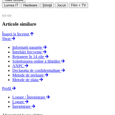
Lumea IT
Hardware
Ştiinţă
Jocuri
Film + TV
Articole similare
Înapoi la început
Shop
Informații garanție
Întrebări frecvente
Retragere în 14 zile
Soluționarea online a litigiilor
ANPC
Declarația de confidențialitate
Metode de preluare
Metode de plata
Profil
Logare / Înregistrare
Logare
Înregistrare