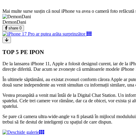
Mai multe surse susțin că noul iPhone va avea o cameră foto refăcută s
DemonDani
share
0
TOP 5 PE IPON
De la lansarea iPhone 11, Apple a folosit designul curent, iar de la i
direcție diferită. Dar acum se zvonește că următoarele modele iPhone 1
În ultimele săptămâni, au existat zvonuri conform cărora Apple ar pute
două surse independente au venit simultan cu informații similare, una d
Vestea proaspătă a venit mai întâi de la Digital Chat Station. Un info
spatelui. Cele trei camere vor rămâne, dar ca de obicei, vor exista și 
spatelui.
Se pare că camera ultra-wide-angle va fi plasată în mijlocul modulului,
trebui să fie destul de inteligenți cu spațiul de care dispun.