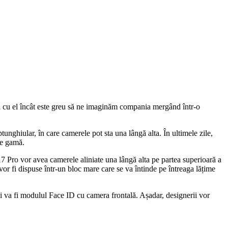
iți cu el încât este greu să ne imaginăm compania mergând într-o
nghiular, în care camerele pot sta una lângă alta. În ultimele zile,
de gamă.
17 Pro vor avea camerele aliniate una lângă alta pe partea superioară a
or fi dispuse într-un bloc mare care se va întinde pe întreaga lățime
ui va fi modulul Face ID cu camera frontală. Așadar, designerii vor