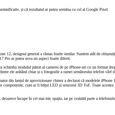
emnificativ, și că rezultatul ar putea semăna cu cel al Google Pixel.
Phone 12, designul general a rămas foarte similar. Suntem atât de obișnu
7 Pro ar putea avea un aspect foarte diferit.
a schimba modulul pătrat al camerei de pe iPhone-uri cu un format dreptu
intre ele arătând chiar și o fotografie a ramei următorului telefon vârf 
rmator din lanțul de aprovizionare chinez a declarat că modelele iPhone 
alte componente, cum ar fi blițul LED și senzorul 3D ToF. Toate acestea v
 deoarece încape în cel mai mic spațiu, iar pe cealaltă parte a telefonul