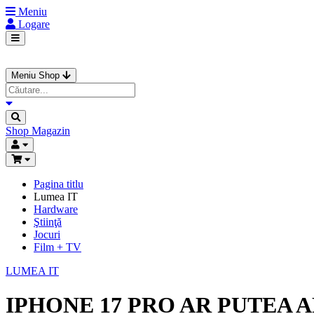
Meniu
Logare
Meniu Shop
Shop
Magazin
Pagina titlu
Lumea IT
Hardware
Ştiinţă
Jocuri
Film + TV
LUMEA IT
IPHONE 17 PRO AR PUTEA