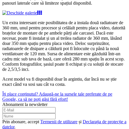
panouri laterale care să limiteze spațiul disponibil.
Un extra interesant este posibilitatea de a instala două radiatoare de
360 mm, unul pentru procesor și celălalt pentru placa video, datorită
brațelor de montare de pe ambele părți ale carcasei. Dacă este
necesar, poate fi instalat și un al treilea radiator de 360 mm, lăsând
doar 350 mm spațiu pentru placa video. Deloc surprinzător,
radiatoarele de disipare a căldurii pot fi înlocuite cu până la nouă
ventilatoare de 120 mm. Sursa de alimentare este găzduită într-un
cadru mic sub tava de bază, care oferă 280 mm spațiu în acest scop.
Conform fotografiilor, șasiul poate fi echipat și cu soluții de stocare
de 2,5/3,5 inci.
Acest model va fi disponibil doar în argintiu, dar încă nu se știe
exact când va sosi sau cât va costa.
Îți place conținutul? Adaugă-ne la sursele tale preferate de pe
Google, ca să ne poți găsi fără efort!
Abonament la newsletter
Prin abonare, accept
Termenii de utilizare
și
Declarația de protecție a
datelor
.