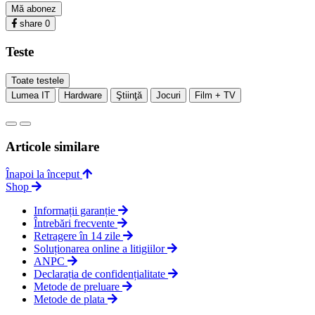
Mă abonez
share
0
Teste
Toate testele
Lumea IT
Hardware
Ştiinţă
Jocuri
Film + TV
Articole similare
Înapoi la început
Shop
Informații garanție
Întrebări frecvente
Retragere în 14 zile
Soluționarea online a litigiilor
ANPC
Declarația de confidențialitate
Metode de preluare
Metode de plata