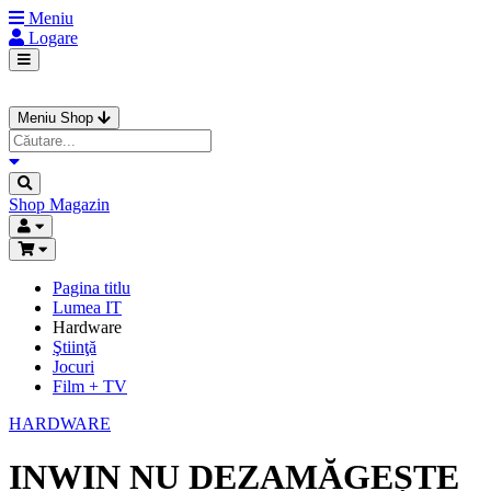
Meniu
Logare
Meniu Shop
Shop
Magazin
Pagina titlu
Lumea IT
Hardware
Ştiinţă
Jocuri
Film + TV
HARDWARE
INWIN NU DEZAMĂGEȘTE