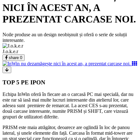
NICI ÎN ACEST AN, A
PREZENTAT CARCASE NOI.
Noile produse au un design neobișnuit și oferă o serie de soluții
interesante.
J.o.k.e.r
share
0
TOP 5 PE IPON
Echipa InWin oferă în fiecare an o carcasă PC mai specială, dar nu
este rar să iasă mai multe lucruri interesante din atelierul lor, care
adesea sunt premiere de remarcat. La acest CES s-au prezentat,
două carcase interesante, numite PRISM și SHIFT, care vizează
grupuri de utilizatori diferite.
PRISM este maia atrăgător, deoarece are oglindă în loc de panou
lateral, și unele elemente din față. Carcasa în format mid-tower are
un strat special care funcționează ca și o oglindă, dar în întuneric