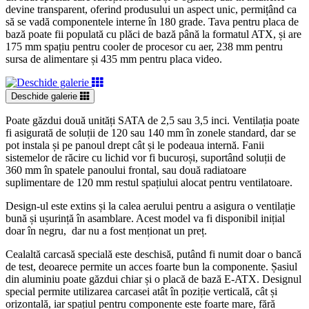
devine transparent, oferind produsului un aspect unic, permițând ca
să se vadă componentele interne în 180 grade. Tava pentru placa de
bază poate fii populată cu plăci de bază până la formatul ATX, și are
175 mm spațiu pentru cooler de procesor cu aer, 238 mm pentru
sursa de alimentare și 435 mm pentru placa video.
Deschide galerie
Poate găzdui două unități SATA de 2,5 sau 3,5 inci. Ventilația poate
fi asigurată de soluții de 120 sau 140 mm în zonele standard, dar se
pot instala și pe panoul drept cât și le podeaua internă. Fanii
sistemelor de răcire cu lichid vor fi bucuroși, suportând soluții de
360 mm în spatele panoului frontal, sau două radiatoare
suplimentare de 120 mm restul spațiului alocat pentru ventilatoare.
Design-ul este extins și la calea aerului pentru a asigura o ventilație
bună și ușurință în asamblare. Acest model va fi disponibil inițial
doar în negru, dar nu a fost menționat un preț.
Cealaltă carcasă specială este deschisă, putând fi numit doar o bancă
de test, deoarece permite un acces foarte bun la componente. Șasiul
din aluminiu poate găzdui chiar și o placă de bază E-ATX. Designul
special permite utilizarea carcasei atât în poziție verticală, cât și
orizontală, iar spațiul pentru componente este foarte mare, fără