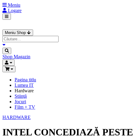
Meniu
Logare
Meniu Shop
Shop
Magazin
Pagina titlu
Lumea IT
Hardware
Ştiinţă
Jocuri
Film + TV
HARDWARE
INTEL CONCEDIAZĂ PESTE