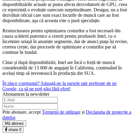
disponibilizările actuale ar putea afecta dezvoltatorii de GPU, ceea
ce reprezintă o evoluție oarecum surprinzătoare. Desigur, nu a fost
dezvăluit oficial care sunt exact locurile de muncă care au fost
disponibilizate, așa că aceasta este o pură speculație.
Restructurarea pentru optimizarea costurilor a fost necesară din
cauza scăderii puternice a cererii pentru produsele Intel, cu o
încetinire uriașă în anumite segmente, dar de atunci piața își revine,
cererea crește, dar procesele de optimizare a costurilor par să
continue în fundal.
Chiar și după disponibilizări, Intel are încă o forță de muncă
considerabilă de 13 000 de angajați în California, continuând în
același timp să investească în producția din SUA.
Îți place conținutul? Adaugă-ne la sursele tale preferate de pe
Google, ca să ne poți găsi fără efort!
Abonament la newsletter
Prin abonare, accept
Termenii de utilizare
și
Declarația de protecție a
datelor
.
Mă abonez
share
0