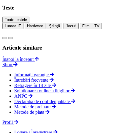
Teste
Toate testele
Lumea IT
Hardware
Ştiinţă
Jocuri
Film + TV
Articole similare
Înapoi la început
Shop
Informații garanție
Întrebări frecvente
Retragere în 14 zile
Soluționarea online a litigiilor
ANPC
Declarația de confidențialitate
Metode de preluare
Metode de plata
Profil
Logare / Înregistrare