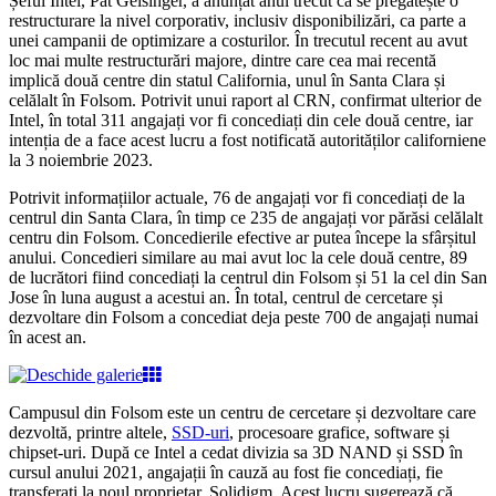
Șeful Intel, Pat Gelsinger, a anunțat anul trecut că se pregătește o
restructurare la nivel corporativ, inclusiv disponibilizări, ca parte a
unei campanii de optimizare a costurilor. În trecutul recent au avut
loc mai multe restructurări majore, dintre care cea mai recentă
implică două centre din statul California, unul în Santa Clara și
celălalt în Folsom. Potrivit unui raport al CRN, confirmat ulterior de
Intel, în total 311 angajați vor fi concediați din cele două centre, iar
intenția de a face acest lucru a fost notificată autorităților californiene
la 3 noiembrie 2023.
Potrivit informațiilor actuale, 76 de angajați vor fi concediați de la
centrul din Santa Clara, în timp ce 235 de angajați vor părăsi celălalt
centru din Folsom. Concedierile efective ar putea începe la sfârșitul
anului. Concedieri similare au mai avut loc la cele două centre, 89
de lucrători fiind concediați la centrul din Folsom și 51 la cel din San
Jose în luna august a acestui an. În total, centrul de cercetare și
dezvoltare din Folsom a concediat deja peste 700 de angajați numai
în acest an.
Campusul din Folsom este un centru de cercetare și dezvoltare care
dezvoltă, printre altele,
SSD-uri
, procesoare grafice, software și
chipset-uri. După ce Intel a cedat divizia sa 3D NAND și SSD în
cursul anului 2021, angajații în cauză au fost fie concediați, fie
transferați la noul proprietar, Solidigm. Acest lucru sugerează că