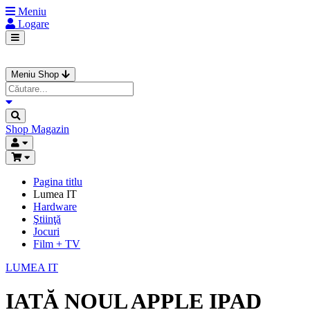
Meniu
Logare
Meniu Shop
Shop
Magazin
Pagina titlu
Lumea IT
Hardware
Ştiinţă
Jocuri
Film + TV
LUMEA IT
IATĂ NOUL APPLE IPAD