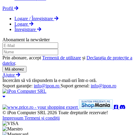
Profil
Logare / Înregistrare
Logare
Înregistrare
Abonament la newsletter
Prin abonare, accept
Termenii de utilizare
și
Declarația de protecție a
datelor
.
Mă abonez
Ajutor
Încercăm să vă răspundem la e-mail-uri într-o oră.
Suport garanţie:
info@ipon.ro
Suport general:
info@ipon.ro
© iPon Computer SRL 2026 Toate drepturile rezervate!
Impressum
Termeni și condiții