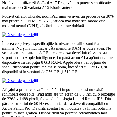
Noul venit utilizează SoC-ul A17 Pro, având o putere semnificativ
mai mare decât varianta A15 Bionic anterior.
Potrivit cifrelor oficiale, noul iPad mini va avea un procesor cu 30%
mai puternic, GPU-ul cu 25%, iar cea mai mare schimbare este
motorul neural (NPU), al cărei putere este dublată.
În ceea ce privește specificațiile hardware, detaliile sunt foarte
minime. Nu știm nici măcar câtă memorie RAM ar putea avea. Ne
vom aventura totuși la 8 GB, deoarece s-a dezvăluit că va exista
suport pentru Apple Intelligence, iar până acum AI a apărut doar pe
dispozitive cu cel puțin 8 GB RAM. Apple oferă trei opțiuni de
spațiu disponibil pentru tableta sa nouă, începând cu 128 GB, și
disponibil și în versiuni de 256 GB și 512 GB.
Afișajul a primit câteva îmbunătățiri importante, deși nu există
schimbări deosebite. iPad mini are un ecran de 8,3 inci cu o rezoluție
de 2268 x 1488 pixeli, folosind tehnologia Liquid Retina IPS. Din
păcate, suportul de 60 Hz este limita, dar a devenit compatibil cu
Apple Pencil Pro. Datorită acestui fapt, noutatea va fi mai potrivită
pentru munca grafică. Dispozitivul va permite "creativitatea fără