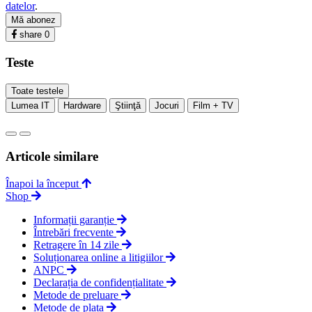
datelor
.
Mă abonez
share
0
Teste
Toate testele
Lumea IT
Hardware
Ştiinţă
Jocuri
Film + TV
Articole similare
Înapoi la început
Shop
Informații garanție
Întrebări frecvente
Retragere în 14 zile
Soluționarea online a litigiilor
ANPC
Declarația de confidențialitate
Metode de preluare
Metode de plata