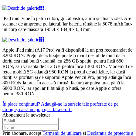
iPad mini vine în patru culori, gri, albastru, auriu și chiar violet. Are
scanner de amprente pe lateral. Iar bateria rămâne la 5078 mAh într-
un corp care măsoară 195,4 x 134,8 x 6,3 mm.
Apple iPad mini (A17 Pro) va fi disponibil la un preț recomandat de
3200 RON. Prețul de achiziție poate fi mărit destul de mult dacă
doriți cea mai bună varaintă, cu 256 GB spațiu, pentru încă 650
RON, sau varianta de 512 GB pentru încă 1300 RON. Modemul de
rețea mobilă 5G adaugă 950 RON la prețul de achiziție, iar dacă
doriți să profitați și de suportul Apple Pencil Pro, puteți adăuga încă
800 RON la preț. În această formă, factura ar putea urca până la
6800 RON, iar apoi ar fi bună și o husă, pe care Apple o oferă
pentru 380 RON.
Îți place conținutul? Adaugă-ne la sursele tale preferate de pe
Google, ca să ne poți găsi fără efort!
Abonament la newsletter
Prin abonare, accept
Termenii de utilizare
și
Declarația de protecție a