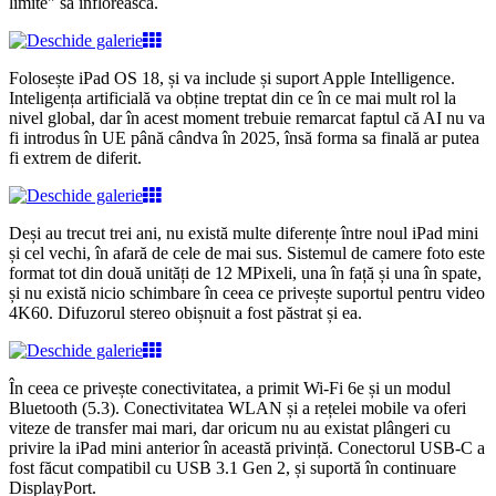
limite" să înflorească.
Folosește iPad OS 18, și va include și suport Apple Intelligence.
Inteligența artificială va obține treptat din ce în ce mai mult rol la
nivel global, dar în acest moment trebuie remarcat faptul că AI nu va
fi introdus în UE până cândva în 2025, însă forma sa finală ar putea
fi extrem de diferit.
Deși au trecut trei ani, nu există multe diferențe între noul iPad mini
și cel vechi, în afară de cele de mai sus. Sistemul de camere foto este
format tot din două unități de 12 MPixeli, una în față și una în spate,
și nu există nicio schimbare în ceea ce privește suportul pentru video
4K60. Difuzorul stereo obișnuit a fost păstrat și ea.
În ceea ce privește conectivitatea, a primit Wi-Fi 6e și un modul
Bluetooth (5.3). Conectivitatea WLAN și a rețelei mobile va oferi
viteze de transfer mai mari, dar oricum nu au existat plângeri cu
privire la iPad mini anterior în această privință. Conectorul USB-C a
fost făcut compatibil cu USB 3.1 Gen 2, și suportă în continuare
DisplayPort.