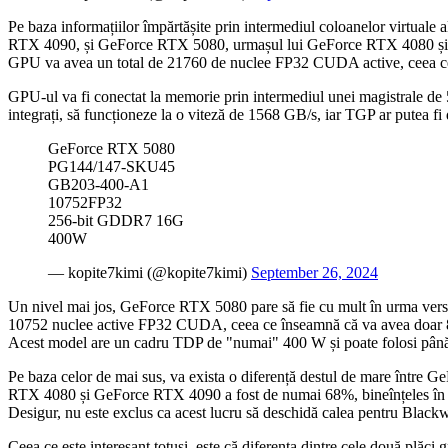
Pe baza informațiilor împărtășite prin intermediul coloanelor virtuale
RTX 4090, și GeForce RTX 5080, urmașul lui GeForce RTX 4080 și 
GPU va avea un total de 21760 de nuclee FP32 CUDA active, ceea ce 
GPU-ul va fi conectat la memorie prin intermediul unei magistrale de
integrați, să funcționeze la o viteză de 1568 GB/s, iar TGP ar putea f
GeForce RTX 5080
PG144/147-SKU45
GB203-400-A1
10752FP32
256-bit GDDR7 16G
400W
— kopite7kimi (@kopite7kimi)
September 26, 2024
Un nivel mai jos, GeForce RTX 5080 pare să fie cu mult în urma versiu
10752 nuclee active FP32 CUDA, ceea ce înseamnă că va avea doar 84 d
Acest model are un cadru TDP de "numai" 400 W și poate folosi p
Pe baza celor de mai sus, va exista o diferență destul de mare înt
RTX 4080 și GeForce RTX 4090 a fost de numai 68%, bineînțeles în fav
Desigur, nu este exclus ca acest lucru să deschidă calea pentru Black
Ceea ce este interesant totuși, este că diferența dintre cele două p