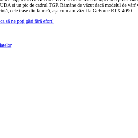
lor CUDA și un pic de cadrul TGP. Rămâne de văzut dacă modelul de vârf v
erință, cele trase din fabrică, așa cum am văzut la GeForce RTX 4090.
a să ne poți găsi fără efort!
datelor
.