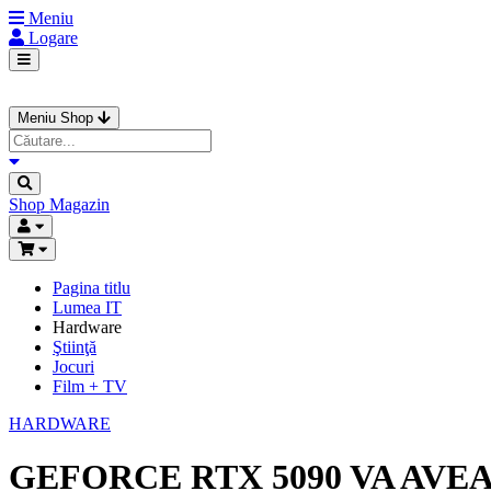
Meniu
Logare
Meniu Shop
Shop
Magazin
Pagina titlu
Lumea IT
Hardware
Ştiinţă
Jocuri
Film + TV
HARDWARE
GEFORCE RTX 5090 VA AVE