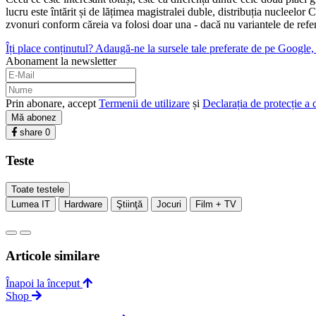
lucru este întărit și de lățimea magistralei duble, distribuția nuclee
zvonuri conform căreia va folosi doar una - dacă nu variantele de ref
Îți place conținutul? Adaugă-ne la sursele tale preferate de pe Google, c
Abonament la newsletter
Prin abonare, accept
Termenii de utilizare
și
Declarația de protecție a 
Mă abonez
share
0
Teste
Toate testele
Lumea IT
Hardware
Ştiinţă
Jocuri
Film + TV
Articole similare
Înapoi la început
Shop