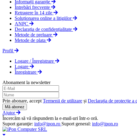
Informații garanție
Întrebări frecvente
Retragere în 14 zile
Soluționarea online a litigiilor
ANPC
Declarația de confidențialitate
Metode de preluare
Metode de plata
Profil
Logare / Înregistrare
Logare
Înregistrare
Abonament la newsletter
Prin abonare, accept
Termenii de utilizare
și
Declarația de protecție a 
Mă abonez
Ajutor
Încercăm să vă răspundem la e-mail-uri într-o oră.
Suport garanţie:
info@ipon.ro
Suport general:
info@ipon.ro