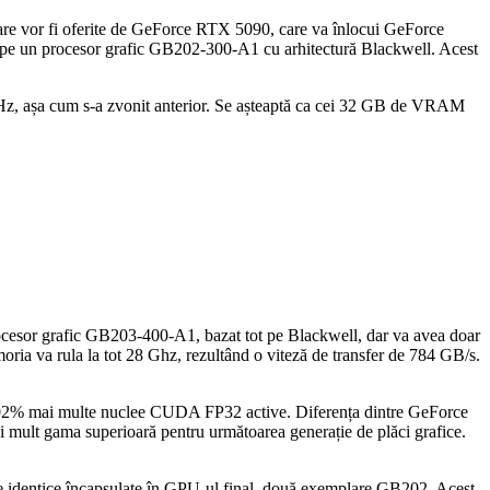
 care vor fi oferite de GeForce RTX 5090, care va înlocui GeForce
 un procesor grafic GB202-300-A1 cu arhitectură Blackwell. Acest
 GHz, așa cum s-a zvonit anterior. Se așteaptă ca cei 32 GB de VRAM
procesor grafic GB203-400-A1, bazat tot pe Blackwell, dar va avea doar
ia va rula la tot 28 Ghz, rezultând o viteză de transfer de 784 GB/s.
 102% mai multe nuclee CUDA FP32 active. Diferența dintre GeForce
 mult gama superioară pentru următoarea generație de plăci grafice.
re identice încapsulate în GPU-ul final, două exemplare GB202. Acest