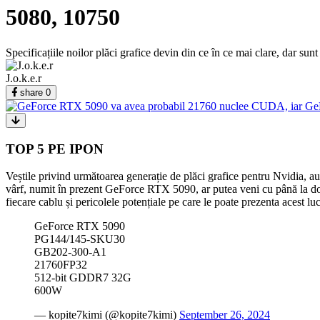
5080, 10750
Specificațiile noilor plăci grafice devin din ce în ce mai clare, dar sunt
J.o.k.e.r
share
0
TOP 5 PE IPON
Veștile privind următoarea generație de plăci grafice pentru Nvidia, au 
vârf, numit în prezent GeForce RTX 5090, ar putea veni cu până la doi
fiecare cablu și pericolele potențiale pe care le poate prezenta acest lu
GeForce RTX 5090
PG144/145-SKU30
GB202-300-A1
21760FP32
512-bit GDDR7 32G
600W
— kopite7kimi (@kopite7kimi)
September 26, 2024