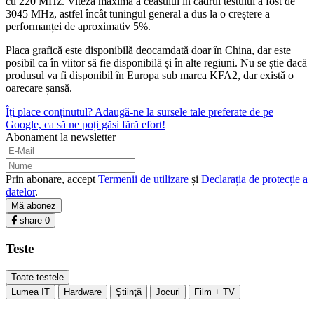
cu 220 MHz. Viteza maximă a ceasului în cadrul testului a fost de
3045 MHz, astfel încât tuningul general a dus la o creștere a
performanței de aproximativ 5%.
Placa grafică este disponibilă deocamdată doar în China, dar este
posibil ca în viitor să fie disponibilă și în alte regiuni. Nu se știe dacă
produsul va fi disponibil în Europa sub marca KFA2, dar există o
oarecare șansă.
Îți place conținutul? Adaugă-ne la sursele tale preferate de pe
Google, ca să ne poți găsi fără efort!
Abonament la newsletter
Prin abonare, accept
Termenii de utilizare
și
Declarația de protecție a
datelor
.
Mă abonez
share
0
Teste
Toate testele
Lumea IT
Hardware
Ştiinţă
Jocuri
Film + TV