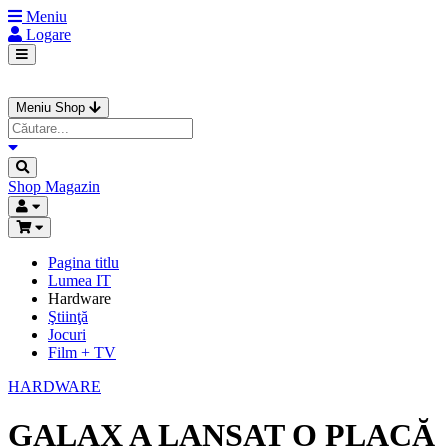
Meniu
Logare
Meniu Shop
Shop
Magazin
Pagina titlu
Lumea IT
Hardware
Ştiinţă
Jocuri
Film + TV
HARDWARE
GALAX A LANSAT O PLACĂ