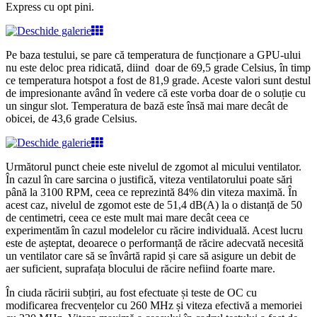
Express cu opt pini.
Pe baza testului, se pare că temperatura de funcționare a GPU-ului
nu este deloc prea ridicată, diind doar de 69,5 grade Celsius, în timp
ce temperatura hotspot a fost de 81,9 grade. Aceste valori sunt destul
de impresionante având în vedere că este vorba doar de o soluție cu
un singur slot. Temperatura de bază este însă mai mare decât de
obicei, de 43,6 grade Celsius.
Următorul punct cheie este nivelul de zgomot al micului ventilator.
În cazul în care sarcina o justifică, viteza ventilatorului poate sări
până la 3100 RPM, ceea ce reprezintă 84% din viteza maximă. În
acest caz, nivelul de zgomot este de 51,4 dB(A) la o distanță de 50
de centimetri, ceea ce este mult mai mare decât ceea ce
experimentăm în cazul modelelor cu răcire individuală. Acest lucru
este de așteptat, deoarece o performanță de răcire adecvată necesită
un ventilator care să se învârtă rapid și care să asigure un debit de
aer suficient, suprafața blocului de răcire nefiind foarte mare.
În ciuda răcirii subțiri, au fost efectuate și teste de OC cu
modificarea frecvențelor cu 260 MHz și viteza efectivă a memoriei