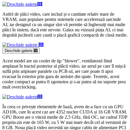
Astfel de plăci video, care includ și o cantitate relativ mare de
VRAM, sunt populare pentru sistemele care accelerează sarcinile
AI, iar designul cu un singur slot vă permite să înghesuiți mai multe
plăci în sistem, dacă este nevoie. Galax nu vizează piața AI, ci mai
degrabă jucătorii care caută o placă grafică compactă de clasă medie.
Deschide galerie
Acest model are un cooler de tip "blower", ventilatorul fiind
amplasat în tractul posterior al plăcii video, iar aerul pe care îl mișcă
suflă prin aripioare paralele cu PCB-ul, aer care poate fi apoi
evacuat în exterior prin gura de aerisire din spate. Teoretic, acest
cooler compact ar putea fi zgomotos și s-ar putea să nu suporte prea
mult overclocking.
În ceea ce privește elementele de bază, avem de-a face cu un GPU
AD106, care în acest caz are 4352 nuclee CUDA și 16 GB VRAM.
GPU Boost are o viteză medie de 2,5 GHz, fără OC, iar cadrul TDP
propriu-zis este de 165 W, cu 5 W mai mare decât cel al versiunii de
8 GB. Noua placă video necesită un singur cablu de alimentare PCI