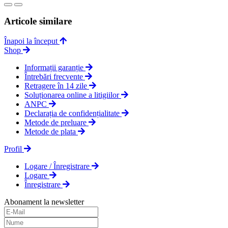
Articole similare
Înapoi la început
Shop
Informații garanție
Întrebări frecvente
Retragere în 14 zile
Soluționarea online a litigiilor
ANPC
Declarația de confidențialitate
Metode de preluare
Metode de plata
Profil
Logare / Înregistrare
Logare
Înregistrare
Abonament la newsletter