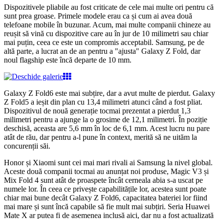
Dispozitivele pliabile au fost criticate de cele mai multe ori pentru că
sunt prea groase. Primele modele erau ca și cum ai avea două
telefoane mobile în buzunar. Acum, mai multe companii chineze au
reușit să vină cu dispozitive care au în jur de 10 milimetri sau chiar
mai puțin, ceea ce este un compromis acceptabil. Samsung, pe de
altă parte, a lucrat an de an pentru a "ajusta" Galaxy Z Fold, dar
noul flagship este încă departe de 10 mm.
Galaxy Z Fold6 este mai subțire, dar a avut multe de pierdut. Galaxy
Z Fold5 a ieșit din plan cu 13,4 milimetri atunci când a fost pliat.
Dispozitivul de nouă generație tocmai prezentat a pierdut 1,3
milimetri pentru a ajunge la o grosime de 12,1 milimetri. În poziție
deschisă, aceasta are 5,6 mm în loc de 6,1 mm. Acest lucru nu pare
atât de rău, dar pentru a-l pune în context, merită să ne uităm la
concurenții săi.
Honor și Xiaomi sunt cei mai mari rivali ai Samsung la nivel global.
Aceste două companii tocmai au anunțat noi produse, Magic V3 și
Mix Fold 4 sunt atât de proaspete încât cerneala abia s-a uscat pe
numele lor. În ceea ce privește capabilitățile lor, acestea sunt poate
chiar mai bune decât Galaxy Z Fold6, capacitatea bateriei lor fiind
mai mare și sunt încă capabile să fie mult mai subțiri. Seria Huawei
Mate X ar putea fi de asemenea inclusă aici, dar nu a fost actualizată