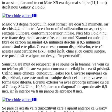
în acest an, dar anul trecut Mate X5 era deja mai subțire (11,1 mm)
decât noul Galaxy Z Fold6.
Magic V3 deține recordul în acest format, are doar 9,3 milimetri, iar
deschis 4,4 milimetri. Acest lucru oferă utilizatorilor un aspect și o
senzație uluitoare, conform rapoartelor inițiale. Nici Mix Fold 4 nu
este foarte departe de aceste cifre, concurentul Xiaomi cu cadru din
fibră de carbon măsurând 4,6 milimetri deschis și 9,5 milimetri
atunci când este pliat. Ceea ce este comun dispozitivelor, este că
acestea sunt certificate IPx8, astfel încât, chiar și cu corpul subțire,
este posibil să se asigure un design "impermeabil".
Samsung are mult de recuperat, și se spune că în toamnă, va veni cu
un telefon pliabil care va putea concura cu ceilalți în această privință.
Citând surse chineze, cunoscutul leaker Ice Universe raportează că
dispozitivul, care este mult mai subțire decât cel anterior, va avea o
formă ușor diferită. Ecranul exterior va avea proporții similare cu cel
al Galaxy S24 Ultra, 19,5:9, dar cu o diagonală de aproximativ 6,5
inci, iar în interior va fi un panou de aproape 8 inci.
Se pare că acesta va fi dispozitivul care a apărut anterior ca Galaxy