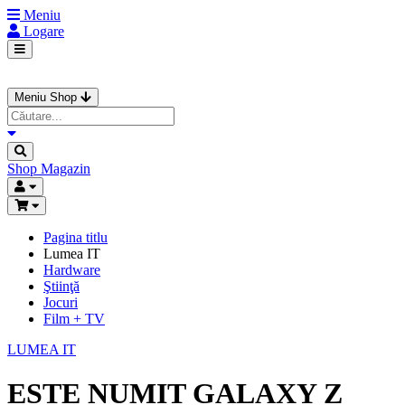
Meniu
Logare
Meniu Shop
Shop
Magazin
Pagina titlu
Lumea IT
Hardware
Ştiinţă
Jocuri
Film + TV
LUMEA IT
ESTE NUMIT GALAXY Z