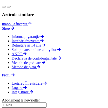
Articole similare
Înapoi la început
Shop
Informații garanție
Întrebări frecvente
Retragere în 14 zile
Soluționarea online a litigiilor
ANPC
Declarația de confidențialitate
Metode de preluare
Metode de plata
Profil
Logare / Înregistrare
Logare
Înregistrare
Abonament la newsletter