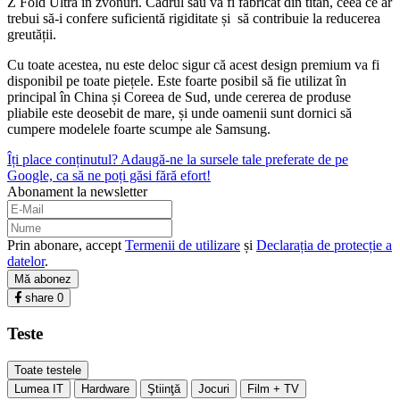
Z Fold Ultra în zvonuri. Cadrul său va fi fabricat din titan, ceea ce ar
trebui să-i confere suficientă rigiditate și să contribuie la reducerea
greutății.
Cu toate acestea, nu este deloc sigur că acest design premium va fi
disponibil pe toate piețele. Este foarte posibil să fie utilizat în
principal în China și Coreea de Sud, unde cererea de produse
pliabile este deosebit de mare, și unde oamenii sunt dornici să
cumpere modelele foarte scumpe ale Samsung.
Îți place conținutul? Adaugă-ne la sursele tale preferate de pe
Google, ca să ne poți găsi fără efort!
Abonament la newsletter
Prin abonare, accept
Termenii de utilizare
și
Declarația de protecție a
datelor
.
Mă abonez
share
0
Teste
Toate testele
Lumea IT
Hardware
Ştiinţă
Jocuri
Film + TV