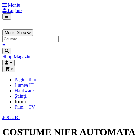
Meniu
Logare
Meniu Shop
Shop
Magazin
Pagina titlu
Lumea IT
Hardware
Ştiinţă
Jocuri
Film + TV
JOCURI
COSTUME NIER AUTOMATA