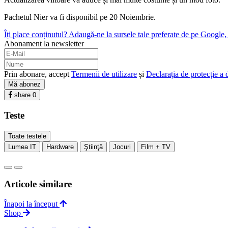
Pachetul Nier va fi disponibil pe 20 Noiembrie.
Îți place conținutul? Adaugă-ne la sursele tale preferate de pe Google, c
Abonament la newsletter
Prin abonare, accept
Termenii de utilizare
și
Declarația de protecție a 
Mă abonez
share
0
Teste
Toate testele
Lumea IT
Hardware
Ştiinţă
Jocuri
Film + TV
Articole similare
Înapoi la început
Shop