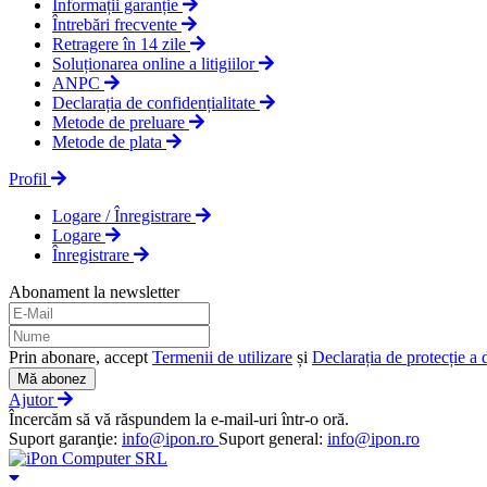
Informații garanție
Întrebări frecvente
Retragere în 14 zile
Soluționarea online a litigiilor
ANPC
Declarația de confidențialitate
Metode de preluare
Metode de plata
Profil
Logare / Înregistrare
Logare
Înregistrare
Abonament la newsletter
Prin abonare, accept
Termenii de utilizare
și
Declarația de protecție a 
Mă abonez
Ajutor
Încercăm să vă răspundem la e-mail-uri într-o oră.
Suport garanţie:
info@ipon.ro
Suport general:
info@ipon.ro