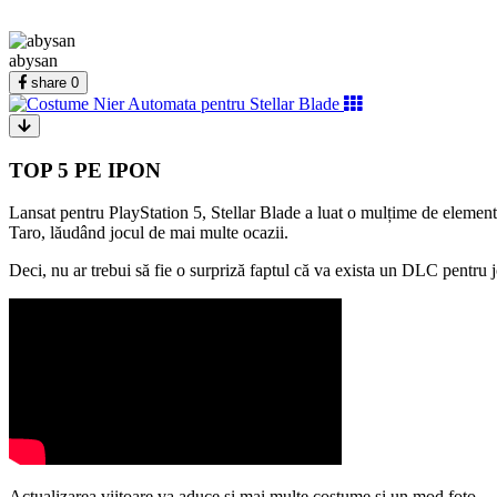
abysan
share
0
TOP 5 PE IPON
Lansat pentru PlayStation 5, Stellar Blade a luat o mulțime de element
Taro, lăudând jocul de mai multe ocazii.
Deci, nu ar trebui să fie o surpriză faptul că va exista un DLC pentru
Actualizarea viitoare va aduce și mai multe costume și un mod foto.