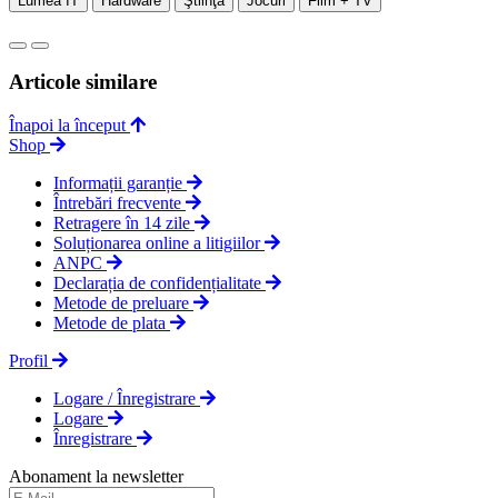
Lumea IT
Hardware
Ştiinţă
Jocuri
Film + TV
Articole similare
Înapoi la început
Shop
Informații garanție
Întrebări frecvente
Retragere în 14 zile
Soluționarea online a litigiilor
ANPC
Declarația de confidențialitate
Metode de preluare
Metode de plata
Profil
Logare / Înregistrare
Logare
Înregistrare
Abonament la newsletter