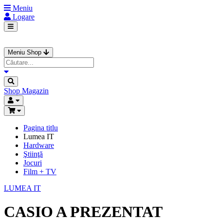
Meniu
Logare
Meniu Shop
Shop
Magazin
Pagina titlu
Lumea IT
Hardware
Ştiinţă
Jocuri
Film + TV
LUMEA IT
CASIO A PREZENTAT