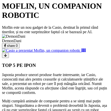
MOFLIN, UN COMPANION
ROBOTIC
Moflin este un nou gadget de la Casio, destinat în primul rând
tinerilor, și nu este surprinzător faptul că se bazează pe AI.
DemonDani
share
0
TOP 5 PE IPON
Japonia produce uneori produse foarte interesante, iar Casio,
cunoscută mai ales pentru ceasurile și calculatoarele științifice ale
sale, a prezentat un robot pe care îl poți mângâia oricând. Numit
Moflin, acesta răspunde cu afecțiune când este îngrijit, sau cel puțin
se comportă conform.
Mulți cumpără animale de companie pentru a se simți mai puțin
singuri. Singurătatea a devenit o problemă deosebită în Japonia, așa
că nu este surprinzător faptul că japonezii au venit cu un robot