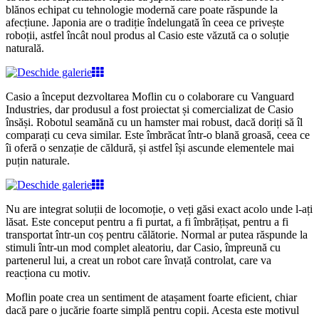
blănos echipat cu tehnologie modernă care poate răspunde la
afecțiune. Japonia are o tradiție îndelungată în ceea ce privește
roboții, astfel încât noul produs al Casio este văzută ca o soluție
naturală.
Casio a început dezvoltarea Moflin cu o colaborare cu Vanguard
Industries, dar produsul a fost proiectat și comercializat de Casio
însăși. Robotul seamănă cu un hamster mai robust, dacă doriți să îl
comparați cu ceva similar. Este îmbrăcat într-o blană groasă, ceea ce
îi oferă o senzație de căldură, și astfel își ascunde elementele mai
puțin naturale.
Nu are integrat soluții de locomoție, o veți găsi exact acolo unde l-ați
lăsat. Este conceput pentru a fi purtat, a fi îmbrățișat, pentru a fi
transportat într-un coș pentru călătorie. Normal ar putea răspunde la
stimuli într-un mod complet aleatoriu, dar Casio, împreună cu
partenerul lui, a creat un robot care învață controlat, care va
reacționa cu motiv.
Moflin poate crea un sentiment de atașament foarte eficient, chiar
dacă pare o jucărie foarte simplă pentru copii. Acesta este motivul