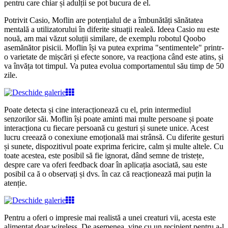
pentru care chiar și adulții se pot bucura de el.
Potrivit Casio, Moflin are potențialul de a îmbunătăți sănătatea
mentală a utilizatorului în diferite situații realeă. Ideea Casio nu este
nouă, am mai văzut soluții similare, de exemplu robotul Qoobo
asemănător pisicii. Moflin își va putea exprima "sentimentele" printr-
o varietate de mișcări și efecte sonore, va reacționa când este atins, și
va învăța tot timpul. Va putea evolua comportamentul său timp de 50
zile.
Poate detecta și cine interacționează cu el, prin intermediul
senzorilor săi. Moflin își poate aminti mai multe persoane și poate
interacționa cu fiecare persoană cu gesturi și sunete unice. Acest
lucru creează o conexiune emoțională mai strânsă. Cu diferite gesturi
și sunete, dispozitivul poate exprima fericire, calm și multe altele. Cu
toate acestea, este posibil să fie ignorat, dând semne de tristețe,
despre care va oferi feedback doar în aplicația asociată, sau este
posibil ca ă o observați și dvs. în caz că reacționează mai puțin la
atenție.
Pentru a oferi o impresie mai realistă a unei creaturi vii, acesta este
alimentat doar wireless. De asemenea, vine cu un recipient pentru a-l