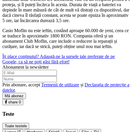
proteja, și îl puteți încărca în acesta. Durata de viață a bateriei va
depinde în mare măsură de cât de mult vă distrați cu dispozitivul, dar
dacă cineva îl răsfață constant, acesta se poate epuiza în aproximativ
5 ore, iar încărcarea durează 3,5 ore.
Casio Moflin nu este ieftin, costând aproape 60.000 de yeni, ceea ce
se traduce în aproximativ 1800 RON. Compania oferă și un
abonament Club Moflin, care include o reducere la reparații și
curățare, iar dacă se strică, puteți obține unul nou mai ieftin.
Îți place conținutul? Adaugă-ne la sursele tale preferate de pe
Google, ca să ne poți găsi fără efort!
Abonament la newsletter
Prin abonare, accept
Termenii de utilizare
și
Declarația de protecție a
datelor
.
Mă abonez
share
0
Teste
Toate testele