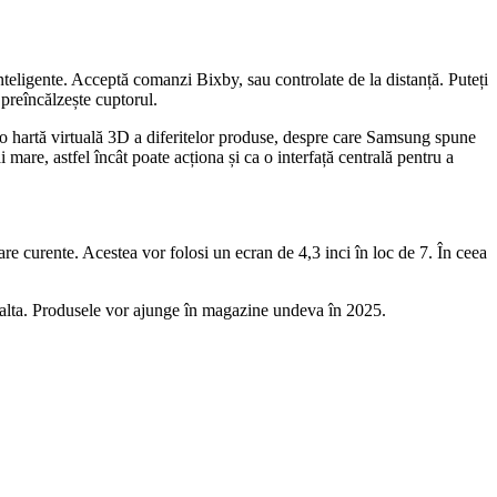
nteligente. Acceptă comanzi Bixby, sau controlate de la distanță. Puteți
 preîncălzește cuptorul.
 o hartă virtuală 3D a diferitelor produse, despre care Samsung spune
mare, astfel încât poate acționa și ca o interfață centrală pentru a
are curente. Acestea vor folosi un ecran de 4,3 inci în loc de 7. În ceea
la alta. Produsele vor ajunge în magazine undeva în 2025.