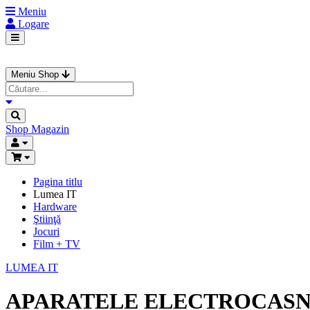
Meniu
Logare
Meniu Shop
Shop
Magazin
Pagina titlu
Lumea IT
Hardware
Ştiinţă
Jocuri
Film + TV
LUMEA IT
APARATELE ELECTROCASNI