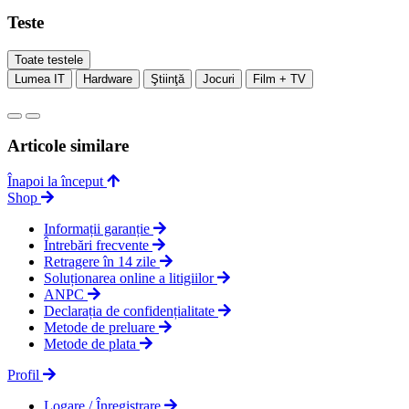
Teste
Toate testele
Lumea IT
Hardware
Ştiinţă
Jocuri
Film + TV
Articole similare
Înapoi la început
Shop
Informații garanție
Întrebări frecvente
Retragere în 14 zile
Soluționarea online a litigiilor
ANPC
Declarația de confidențialitate
Metode de preluare
Metode de plata
Profil
Logare / Înregistrare