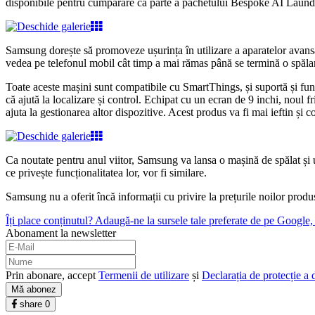
disponibile pentru cumpărare ca parte a pachetului Bespoke AI Laundry
Samsung dorește să promoveze ușurința în utilizare a aparatelor avansat
vedea pe telefonul mobil cât timp a mai rămas până se termină o spălare,
Toate aceste mașini sunt compatibile cu SmartThings, și suportă și fu
că ajută la localizare și control. Echipat cu un ecran de 9 inchi, noul 
ajuta la gestionarea altor dispozitive. Acest produs va fi mai ieftin și
Ca noutate pentru anul viitor, Samsung va lansa o mașină de spălat și un
ce privește funcționalitatea lor, vor fi similare.
Samsung nu a oferit încă informații cu privire la prețurile noilor prod
Îți place conținutul? Adaugă-ne la sursele tale preferate de pe Google, c
Abonament la newsletter
Prin abonare, accept
Termenii de utilizare
și
Declarația de protecție a 
Mă abonez
share
0