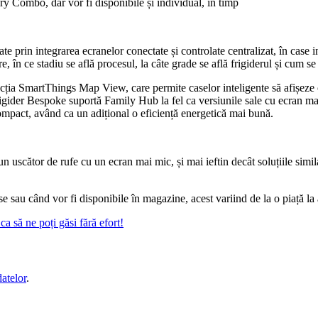
 Combo, dar vor fi disponibile și individual, în timp
e prin integrarea ecranelor conectate și controlate centralizat, în case i
 în ce stadiu se află procesul, la câte grade se află frigiderul și cum se
ncția SmartThings Map View, care permite caselor inteligente să afișeze
frigider Bespoke suportă Family Hub la fel ca versiunile sale cu ecran mai 
 compact, având ca un adițional o eficiență energetică mai bună.
 uscător de rufe cu un ecran mai mic, și mai ieftin decât soluțiile simil
use sau când vor fi disponibile în magazine, acest variind de la o piață 
a să ne poți găsi fără efort!
datelor
.