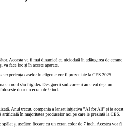
tor. Aceasta va fi mai dinamică ca niciodată în adăugarea de ecrane
și va face loc și în aceste aparate.
sc experiența caselor inteligente vor fi prezentate la CES 2025.
na cu noul său frigider. Designerii sud-coreeni au creat deja un
folosește doar un ecran de 9 inci.
ată. Anul trecut, compania a lansat inițiativa "AI for All" și ia acest
ă artificială în majoritatea produselor noi pe care le prezintă la CES.
spălat și uscător, fiecare cu un ecran color de 7 inch. Acestea vor fi