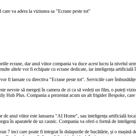
l care va adera la viziunea sa "Ecrane peste tot"
le ecrane, dar anul viitor compania va duce acest lucru la nivelul urmă
ulte altele vor fi echipate cu ecrane dedicate, iar inteligența artificială î
r fi lansate cu directiva "Ecrane peste tot". Serviciile care îmbunătățe
te nevoie să mergeți în camera de zi ca să vedeți un film, o puteți vizio
amily Hub Plus. Compania a prezentat acum un alt frigider Bespoke, care 
e anul viitor este lansarea "AI Home", sau inteligența artificială localiz
integra în aparatele de uz casnic. Compania va oferi o formă de inteligenț
 7 inci care poate fi integrat în dulapurile de bucătărie, și o mașină de 