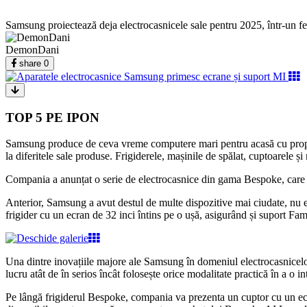
Samsung proiectează deja electrocasnicele sale pentru 2025, într-un fe
DemonDani
share
0
TOP 5 PE IPON
Samsung produce de ceva vreme computere mari pentru acasă cu proprii
la diferitele sale produse. Frigiderele, mașinile de spălat, cuptoarele și m
Compania a anunțat o serie de electrocasnice din gama Bespoke, care vo
Anterior, Samsung a avut destul de multe dispozitive mai ciudate, nu es
frigider cu un ecran de 32 inci întins pe o ușă, asigurând și suport F
Una dintre inovațiile majore ale Samsung în domeniul electrocasnicelor d
lucru atât de în serios încât folosește orice modalitate practică în a o 
Pe lângă frigiderul Bespoke, compania va prezenta un cuptor cu un ecran