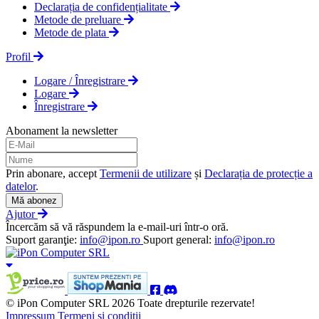
Declarația de confidențialitate
Metode de preluare
Metode de plata
Profil
Logare / Înregistrare
Logare
Înregistrare
Abonament la newsletter
Prin abonare, accept
Termenii de utilizare
și
Declarația de protecție a
datelor
.
Mă abonez
Ajutor
Încercăm să vă răspundem la e-mail-uri într-o oră.
Suport garanţie:
info@ipon.ro
Suport general:
info@ipon.ro
© iPon Computer SRL 2026 Toate drepturile rezervate!
Impressum
Termeni și condiții