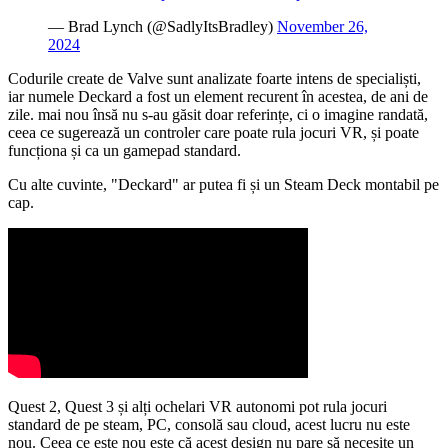
— Brad Lynch (@SadlyItsBradley)
November 26,
2024
Codurile create de Valve sunt analizate foarte intens de specialiști,
iar numele Deckard a fost un element recurent în acestea, de ani de
zile. mai nou însă nu s-au găsit doar referințe, ci o imagine randată,
ceea ce sugerează un controler care poate rula jocuri VR, și poate
funcționa și ca un gamepad standard.
Cu alte cuvinte, "Deckard" ar putea fi și un Steam Deck montabil pe
cap.
Quest 2, Quest 3 și alți ochelari VR autonomi pot rula jocuri
standard de pe steam, PC, consolă sau cloud, acest lucru nu este
nou. Ceea ce este nou este că acest design nu pare să necesite un