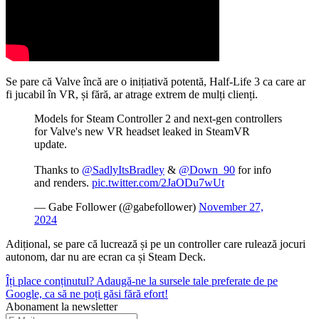
Se pare că Valve încă are o inițiativă potentă, Half-Life 3 ca care ar
fi jucabil în VR, și fără, ar atrage extrem de mulți clienți.
Models for Steam Controller 2 and next-gen controllers
for Valve's new VR headset leaked in SteamVR
update.
Thanks to
@SadlyItsBradley
&
@Down_90
for info
and renders.
pic.twitter.com/2JaODu7wUt
— ‎Gabe Follower (@gabefollower)
November 27,
2024
Adițional, se pare că lucrează și pe un controller care rulează jocuri
autonom, dar nu are ecran ca și Steam Deck.
Îți place conținutul? Adaugă-ne la sursele tale preferate de pe
Google, ca să ne poți găsi fără efort!
Abonament la newsletter