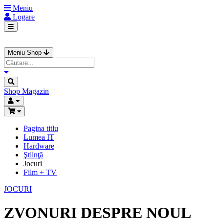
Meniu
Logare
Meniu Shop
Shop
Magazin
Pagina titlu
Lumea IT
Hardware
Ştiinţă
Jocuri
Film + TV
JOCURI
ZVONURI DESPRE NOUL