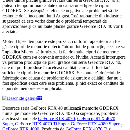
Unele dintre plăcile grafice Nvidia din seria GeForce RTX 40 ar
putea fi temporar mai căutate din cauza unei lipse de cipuri
GDDR6X. Se așteaptă ca efectele negative ale problemei să fie
resimțite de la începutul lunii August, însă rapoartele din industrie
sugerează că este vorba doar de o problemă temporară de
aprovizionare și că nu toate plăcile grafice GeForce RTX 40 vor fi
afectate.
Motivul lipsei temporare este prozaic, conform rapoartelor au fost
găsite cipuri de memorie defecte într-un lot de producție, ceea ce va
împiedica Micron să furnizeze la fel de multe cipuri de memorie
GDDR6X cum s-a convenit anterior cu Nvidia. Această întrerupere
va perturba producția de plăci grafice din seria GeForce RTX 40,
care nu pot fi produse în aceleași cantități care ar fi fost fără
suficiente cipuri de memorie GDDR6X. Se spune că defectul de
fabricație este cauzat de probleme de asigurare a calității, dar nu a
fost specificat exact care este problema, și nici exact ce cantitate de
cipuri de memorie este implicată.
Deoarece seria GeForce RTX 40 utilizează memorie GDDR6X
numai pe modelele GeForce RTX 4070 și superioare, problema
afectează modelele
GeForce RTX 4070
,
GeForce, RTX 4070
Super
,
GeForce RTX 4070 Ti Super
,
GeForce RTX 4080 Super
și
GeForce RTX 4090
. Producția de
GeForce RTX 4070 Ti
și