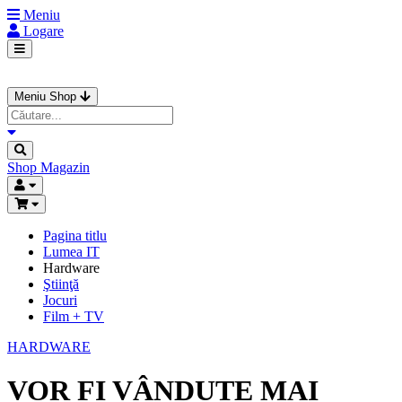
Meniu
Logare
Meniu Shop
Shop
Magazin
Pagina titlu
Lumea IT
Hardware
Ştiinţă
Jocuri
Film + TV
HARDWARE
VOR FI VÂNDUTE MAI