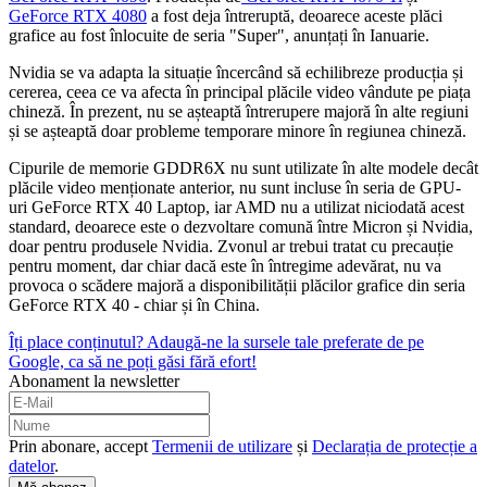
GeForce RTX 4080
a fost deja întreruptă, deoarece aceste plăci
grafice au fost înlocuite de seria "Super", anunțați în Ianuarie.
Nvidia se va adapta la situație încercând să echilibreze producția și
cererea, ceea ce va afecta în principal plăcile video vândute pe piața
chineză. În prezent, nu se așteaptă întrerupere majoră în alte regiuni
și se așteaptă doar probleme temporare minore în regiunea chineză.
Cipurile de memorie GDDR6X nu sunt utilizate în alte modele decât
plăcile video menționate anterior, nu sunt incluse în seria de GPU-
uri GeForce RTX 40 Laptop, iar AMD nu a utilizat niciodată acest
standard, deoarece este o dezvoltare comună între Micron și Nvidia,
doar pentru produsele Nvidia. Zvonul ar trebui tratat cu precauție
pentru moment, dar chiar dacă este în întregime adevărat, nu va
provoca o scădere majoră a disponibilității plăcilor grafice din seria
GeForce RTX 40 - chiar și în China.
Îți place conținutul? Adaugă-ne la sursele tale preferate de pe
Google, ca să ne poți găsi fără efort!
Abonament la newsletter
Prin abonare, accept
Termenii de utilizare
și
Declarația de protecție a
datelor
.