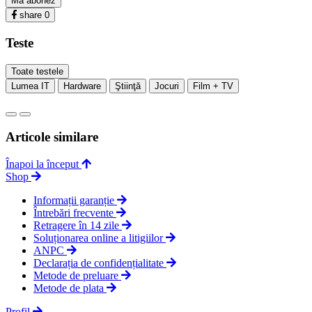
Mă abonez
share
0
Teste
Toate testele
Lumea IT
Hardware
Ştiinţă
Jocuri
Film + TV
Articole similare
Înapoi la început
Shop
Informații garanție
Întrebări frecvente
Retragere în 14 zile
Soluționarea online a litigiilor
ANPC
Declarația de confidențialitate
Metode de preluare
Metode de plata
Profil