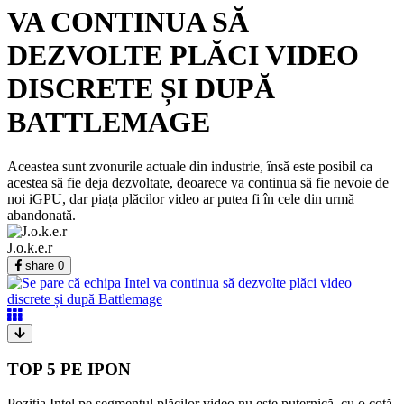
VA CONTINUA SĂ
DEZVOLTE PLĂCI VIDEO
DISCRETE ȘI DUPĂ
BATTLEMAGE
Aceastea sunt zvonurile actuale din industrie, însă este posibil ca
acestea să fie deja dezvoltate, deoarece va continua să fie nevoie de
noi iGPU, dar piața plăcilor video ar putea fi în cele din urmă
abandonată.
J.o.k.e.r
share
0
TOP 5 PE IPON
Poziția Intel pe segmentul plăcilor video nu este puternică, cu o cotă