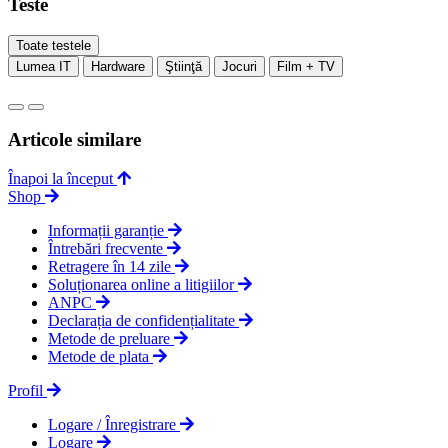
Teste
Toate testele
Lumea IT
Hardware
Ştiinţă
Jocuri
Film + TV
Articole similare
Înapoi la început
Shop
Informații garanție
Întrebări frecvente
Retragere în 14 zile
Soluționarea online a litigiilor
ANPC
Declarația de confidențialitate
Metode de preluare
Metode de plata
Profil
Logare / Înregistrare
Logare