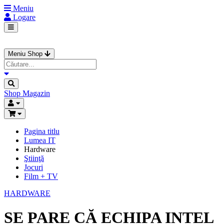
Meniu
Logare
Meniu Shop
Shop
Magazin
Pagina titlu
Lumea IT
Hardware
Ştiinţă
Jocuri
Film + TV
HARDWARE
SE PARE CĂ ECHIPA INTEL