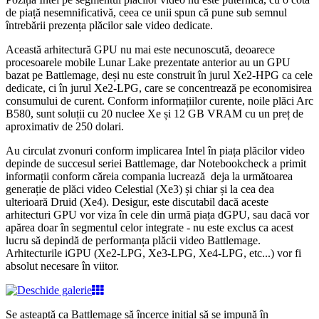
de piață nesemnificativă, ceea ce unii spun că pune sub semnul
întrebării prezența plăcilor sale video dedicate.
Această arhitectură GPU nu mai este necunoscută, deoarece
procesoarele mobile Lunar Lake prezentate anterior au un GPU
bazat pe Battlemage, deși nu este construit în jurul Xe2-HPG ca cele
dedicate, ci în jurul Xe2-LPG, care se concentrează pe economisirea
consumului de curent. Conform informațiilor curente, noile plăci Arc
B580, sunt soluții cu 20 nuclee Xe și 12 GB VRAM cu un preț de
aproximativ de 250 dolari.
Au circulat zvonuri conform implicarea Intel în piața plăcilor video
depinde de succesul seriei Battlemage, dar Notebookcheck a primit
informații conform căreia compania lucrează deja la următoarea
generație de plăci video Celestial (Xe3) și chiar și la cea dea
ulterioară Druid (Xe4). Desigur, este discutabil dacă aceste
arhitecturi GPU vor viza în cele din urmă piața dGPU, sau dacă vor
apărea doar în segmentul celor integrate - nu este exclus ca acest
lucru să depindă de performanța plăcii video Battlemage.
Arhitecturile iGPU (Xe2-LPG, Xe3-LPG, Xe4-LPG, etc...) vor fi
absolut necesare în viitor.
Se așteaptă ca Battlemage să încerce inițial să se impună în