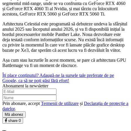
segmentul mid-range, unde se va confrunta cu GeForce RTX 4060
și GeForce RTX 4060 Ti al Nvidia, și mai târziu cu înlocuitorii
acestora, GeForce RTX 5060 și GeForce RTX 5060 Ti.
Arhitectura Celestial este programată să debuteze undeva la sfârșitul
anului 2025 sau începutul anului 2026, și va fi disponibilă inițial la
bordul procesoarelor mobile Panther Lake. Noua dezvoltare este
deja testată conform informațiilor scurse. Nu există încă informații
cu privire la momentul în care vor fi lansate plăcile grafice desktop
bazate pe Xe3, dar sperăm că acest lucru va fi dezvăluit în viitor.
Așa cum stau lucrurile în acest moment, se pare că arhitectura GPU
Battlemage va fi un moment de răscruce.
Îți place conținutul? Adaugă-ne la sursele tale preferate de pe
Google, ca să ne poți găsi fără efort!
Abonament la newsletter
Prin abonare, accept
Termenii de utilizare
și
Declarația de protecție a
datelor
.
Mă abonez
share
0