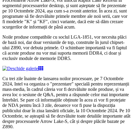
Procesoarele Arrow Lake-S, vor înlocui Raptor Lake Refresh în
segmentul procesoarelor desktop, și sunt așteptate să fie prezentate
pe 10 Octombrie 2024, așa cum s-a zvonit anterior. În acea zi, sunt
programate să fie dezvăluite primele membre ale noii serii, care vor
fi modelele "K" și "KF", cinci variante, dacă este să dăm crezare
scurgerilor de informații de până acum.
Noile produse compatibile cu soclul LGA-1851, vor necesita plăci
de bază noi, dar doar versiunile de top, construite în jurul chipset-
ului Z890, vor debuta primele. O schimbare importantă va fi faptul
că aceste produse nu vor mai suporta memorii DDR4, ci doar și
exclusiv module de memorie DDR5.
Cu trei zile înainte de lansarea noilor procesoare, pe 7 Octombrie
2024, Intel va organiza o "prezentare" specială pentru reprezentanții
mass-media, în cadrul căreia vor fi dezvăluite noile produse, și va
avea loc o sesiune de Q&A, pentru a răspunde celor mai importante
întrebări. Se pare că informațiile obținute în acea zi vor fi protejate
de NDA pentru încă 3 zile, deoarece vor fi puse la dispoziția
publicului doar în ziua lansării oficiale, la 10 Octombrie 2024. Pe 10
Octombrie, se așteaptă să fie dezvăluite toate detaliile importante atât
despre procesoarele Arrow Lake-S, cât și despre plăcile bazate pe
Z890.