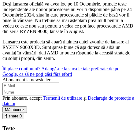
Deși lansarea oficială va avea loc pe 10 Octombrie, primele teste
independente ale noilor procesoare nu vor fi disponibile până pe 24
Octombrie 2024, ziua în care procesoarele și plăcile de bază vor fi
puse în vânzare. Nu trebuie să mai așteptăm prea mult pentru a
vedea ce este nou sau pentru a vedea ce pot face procesoarele AMD
din seria RYZEN 9000, lansate în August.
Lansarea este proiecta să apară înaintea datei zvonite de lansare al
RYZEN 9000X3D. Sunt șanse bune că așa doresc să aibă un
avantaj în vânzări, deli AMD ar putea răspunde la această strategie
cu soluții proprii, din senin.
Îți place conținutul? Adaugă-ne la sursele tale preferate de pe
Google, ca să ne poți găsi fără efort!
Abonament la newsletter
Prin abonare, accept
Termenii de utilizare
și
Declarația de protecție a
datelor
.
Mă abonez
share
0
Teste