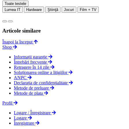
Toate testele
Lumea IT
Hardware
Ştiinţă
Jocuri
Film + TV
Articole similare
Înapoi la început
Shop
Informații garanție
Întrebări frecvente
Retragere în 14 zile
Soluționarea online a litigiilor
ANPC
Declarația de confidențialitate
Metode de preluare
Metode de plata
Profil
Logare / Înregistrare
Logare
Înregistrare