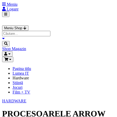
Meniu
Logare
Meniu Shop
Shop
Magazin
Pagina titlu
Lumea IT
Hardware
Ştiinţă
Jocuri
Film + TV
HARDWARE
PROCESOARELE ARROW