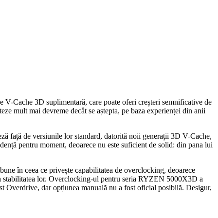
e V-Cache 3D suplimentară, care poate oferi creșteri semnificative de
eze mult mai devreme decât se aștepta, pe baza experienței din anii
ză față de versiunile lor standard, datorită noii generații 3D V-Cache,
udență pentru moment, deoarece nu este suficient de solid: din pana lui
e în ceea ce privește capabilitatea de overclocking, deoarece
it la stabilitatea lor. Overclocking-ul pentru seria RYZEN 5000X3D a
st Overdrive, dar opțiunea manuală nu a fost oficial posibilă. Desigur,