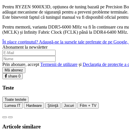
Pentru RYZEN 9000X3D, opțiunea de tuning bazată pe Precision Boos
adăugat mecanisme de siguranță pentru a preveni probleme terminale. Va fi
Este binevenit faptul că tuningul manual va fi disponibil oficial pentr
Pentru memorii, varianta DDR5-6000 MHz va fi în continuare cea mai bu
(MCLK) și Infinity Fabric Clock (FCLK) până la DDR4-6400 MHz.
Îți place conținutul? Adaugă-ne la sursele tale preferate de pe Google, c
Abonament la newsletter
Prin abonare, accept
Termenii de utilizare
și
Declarația de protecție a 
Mă abonez
share
0
Teste
Toate testele
Lumea IT
Hardware
Ştiinţă
Jocuri
Film + TV
Articole similare