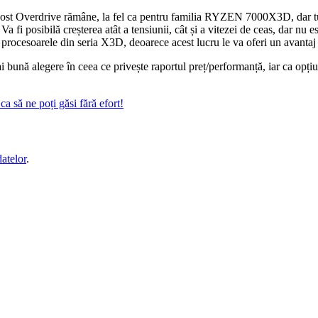
t Overdrive rămâne, la fel ca pentru familia RYZEN 7000X3D, dar tu
 posibilă creșterea atât a tensiunii, cât și a vitezei de ceas, dar nu este
u procesoarele din seria X3D, deoarece acest lucru le va oferi un avantaj
nă alegere în ceea ce privește raportul preț/performanță, iar ca opțiu
a să ne poți găsi fără efort!
datelor
.