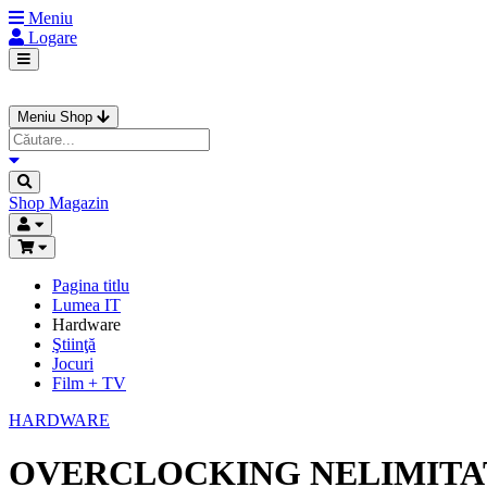
Meniu
Logare
Meniu Shop
Shop
Magazin
Pagina titlu
Lumea IT
Hardware
Ştiinţă
Jocuri
Film + TV
HARDWARE
OVERCLOCKING NELIMITAT