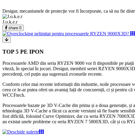
Desigur, mecanismele de protecție vor fi încorporate, ca să nu fie distr
J.o.k.e.r
share
0
TOP 5 PE IPON
Procesoarele AMD din seria RYZEN 9000 vor fi disponibile pe piață la 
viteză, în special în jocuri. Desigur, membrii seriei RZYEN 9000X3D s
precedenți, cel puțin așa sugerează zvonurile recente.
Conform celor mai recente informații din industrie, noile procesoare vo
ceea ce le-ar putea oferi un avantaj față de concurență, ci și pentru c
WCCFtech.
Procesoarele bazate pe 3D V-Cache din prima și a doua generație, ș
tehnologia 3D V-Cache a făcut ca aceste versiuni să fie foarte sensibil
fost dificilă, folosind Curve Optimizer, dar cu seria RYZEN 7000X3D, s
au existat unele probleme cu seria RYZEN 7 5800X3D, cât și cu R