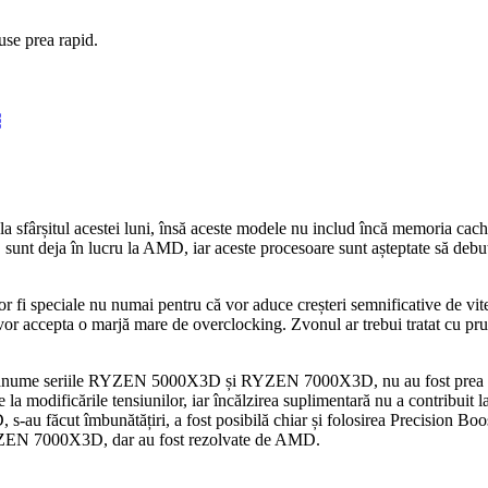
use prea rapid.
sfârșitul acestei luni, însă aceste modele nu includ încă memoria cach
unt deja în lucru la AMD, iar aceste procesoare sunt așteptate să debut
r fi speciale nu numai pentru că vor aduce creșteri semnificative de vite
ă vor accepta o marjă mare de overclocking. Zvonul ar trebui tratat cu pr
i anume seriile RYZEN 5000X3D și RYZEN 7000X3D, nu au fost prea bun
e la modificările tensiunilor, iar încălzirea suplimentară nu a contribu
-au făcut îmbunătățiri, a fost posibilă chiar și folosirea Precision Boo
YZEN 7000X3D, dar au fost rezolvate de AMD.