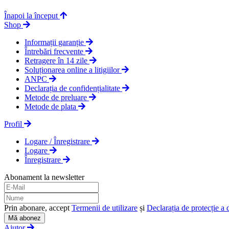
Înapoi la început
Shop
Informații garanție
Întrebări frecvente
Retragere în 14 zile
Soluționarea online a litigiilor
ANPC
Declarația de confidențialitate
Metode de preluare
Metode de plata
Profil
Logare / Înregistrare
Logare
Înregistrare
Abonament la newsletter
Prin abonare, accept
Termenii de utilizare
și
Declarația de protecție a 
Mă abonez
Ajutor