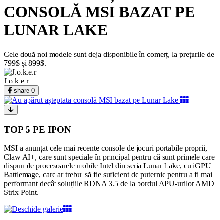
CONSOLĂ MSI BAZAT PE
LUNAR LAKE
Cele două noi modele sunt deja disponibile în comerț, la prețurile de
799$ și 899$.
J.o.k.e.r
share
0
TOP 5 PE IPON
MSI a anunțat cele mai recente console de jocuri portabile proprii,
Claw AI+, care sunt speciale în principal pentru că sunt primele care
dispun de procesoarele mobile Intel din seria Lunar Lake, cu iGPU
Battlemage, care ar trebui să fie suficient de puternic pentru a fi mai
performant decât soluțiile RDNA 3.5 de la bordul APU-urilor AMD
Strix Point.