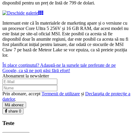
disponibil pentru un preț de listă de 799 de dolari.
Interesant este că în materialele de marketing apare și o versiune cu
un procesor Core Ultra 5 256V și 16 GB RAM, dar acest model nu
este listat pe site-ul oficial MSI. Este posibil ca acesta să fie
disponibil doar în anumite regiuni, dar este posibil ca acesta să nu fi
fost planificat inițial pentru lansare, dar odată ce stocurile de MSI
Claw 7 pe bază de Meteor Lake se vor epuiza, ca să preieie poziția
lor.
Îți place conținutul? Adaugă-ne la sursele tale preferate de pe
Google, ca să ne poți găsi fără efort!
Abonament la newsletter
Prin abonare, accept
Termenii de utilizare
și
Declarația de protecție a
datelor
.
Mă abonez
share
0
Teste