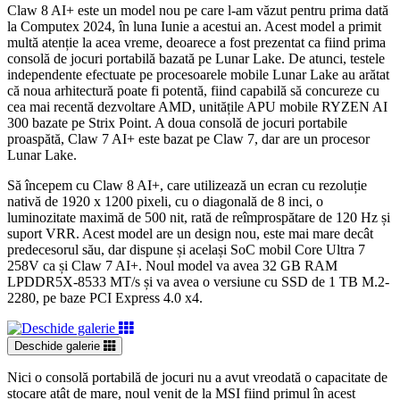
Claw 8 AI+ este un model nou pe care l-am văzut pentru prima dată
la Computex 2024, în luna Iunie a acestui an. Acest model a primit
multă atenție la acea vreme, deoarece a fost prezentat ca fiind prima
consolă de jocuri portabilă bazată pe Lunar Lake. De atunci, testele
independente efectuate pe procesoarele mobile Lunar Lake au arătat
că noua arhitectură poate fi potentă, fiind capabilă să concureze cu
cea mai recentă dezvoltare AMD, unitățile APU mobile RYZEN AI
300 bazate pe Strix Point. A doua consolă de jocuri portabile
proaspătă, Claw 7 AI+ este bazat pe Claw 7, dar are un procesor
Lunar Lake.
Să începem cu Claw 8 AI+, care utilizează un ecran cu rezoluție
nativă de 1920 x 1200 pixeli, cu o diagonală de 8 inci, o
luminozitate maximă de 500 nit, rată de reîmprospătare de 120 Hz și
suport VRR. Acest model are un design nou, este mai mare decât
predecesorul său, dar dispune și același SoC mobil Core Ultra 7
258V ca și Claw 7 AI+. Noul model va avea 32 GB RAM
LPDDR5X-8533 MT/s și va avea o versiune cu SSD de 1 TB M.2-
2280, pe baze PCI Express 4.0 x4.
Deschide galerie
Nici o consolă portabilă de jocuri nu a avut vreodată o capacitate de
stocare atât de mare, noul venit de la MSI fiind primul în acest