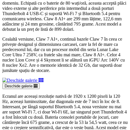
domeniu. Echipată cu o baterie de 80 wați/oră, aceasta acceptă plăci
video externe și alte periferice prin intermediul a două porturi
Thunderbolt 4 USB-C și suportă Wi-Fi 7 și Bluetooth 5.4 pentru
comunicarea wireless. Claw 8 AI+ are 299 mm lățime, 122,6 mm
adâncime și 24 mm grosime, cântărind 795 grame. Acest model a
debutat la un preț de listă de 899 dolari.
Cealaltă versiune, Claw 7 AI+, continuă bazele Claw 7 în ceea ce
privește designul și dimensiunea carcasei, care la fel de mare ca
predecesorul lui, dar cu un procesor mobil din seria Lunar Lake
Core Ultra 7 258V, ca fratele său mai mare, Claw 8 AI+. Celor 4
nuclee Lion Cove și 4 Skymont li se alătură un iGPU Arc 140V cu
8 nuclee Xe2. Are o memorie identică de 32 Gb, dar suportă doar
jumătate spațiu de stocare.
Deschide galerie
Ecranul are aceeași rezoluție nativă de 1920 x 1200 pixeli la 120
Hz, aceeași luminozitate, dar diagonala este de 7 inci în loc de 8.
Interesant, pe lângă suportul Bluetooth 5.4, noua versiune nu mai
are suport Wi-Fi 7, ci doar Wi-Fi 6E, iar singurul port Thunderbolt 4
a fost înlocuit cu două. Bateria consolei portabile de jocuri, care
cântărește încă 675 grame, a crescut de la 53 la 54,5 watt, ceea ce nu
este o creștere semnificativă, dar este o veste bună. Acest model este