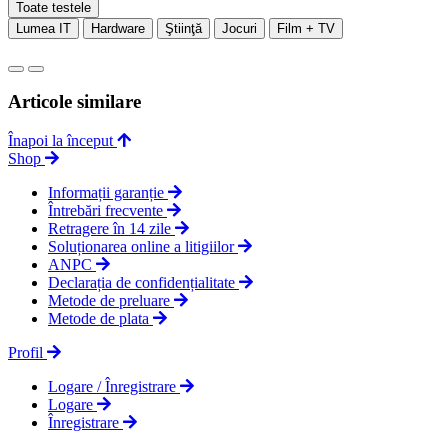
Toate testele
Lumea IT
Hardware
Ştiinţă
Jocuri
Film + TV
Articole similare
Înapoi la început
Shop
Informații garanție
Întrebări frecvente
Retragere în 14 zile
Soluționarea online a litigiilor
ANPC
Declarația de confidențialitate
Metode de preluare
Metode de plata
Profil
Logare / Înregistrare
Logare
Înregistrare