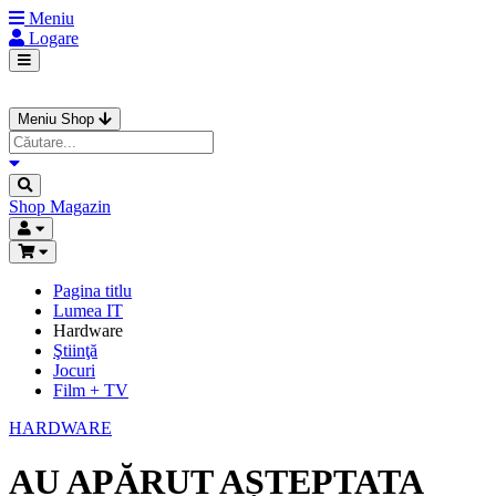
Meniu
Logare
Meniu Shop
Shop
Magazin
Pagina titlu
Lumea IT
Hardware
Ştiinţă
Jocuri
Film + TV
HARDWARE
AU APĂRUT AȘTEPTATA