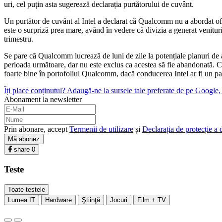
uri, cel puțin asta sugerează declarația purtătorului de cuvânt.
Un purtător de cuvânt al Intel a declarat că Qualcomm nu a abordat of
este o surpriză prea mare, având în vedere că divizia a generat venituri 
trimestru.
Se pare că Qualcomm lucrează de luni de zile la potențiale planuri de ach
perioada următoare, dar nu este exclus ca acestea să fie abandonată. Co
foarte bine în portofoliul Qualcomm, dacă conducerea Intel ar fi un pa
Îți place conținutul? Adaugă-ne la sursele tale preferate de pe Google, c
Abonament la newsletter
Prin abonare, accept
Termenii de utilizare
și
Declarația de protecție a 
Mă abonez
share
0
Teste
Toate testele
Lumea IT
Hardware
Ştiinţă
Jocuri
Film + TV