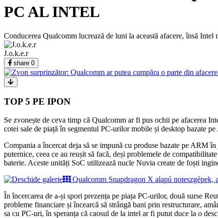
PC AL INTEL
Conducerea Qualcomm lucrează de luni la această afacere, însă Intel nu
J.o.k.e.r
share
0
TOP 5 PE IPON
Se zvonește de ceva timp că Qualcomm ar fi pus ochii pe afacerea Inte
cotei sale de piață în segmentul PC-urilor mobile și desktop bazate p
Compania a încercat deja să se impună cu produse bazate pe ARM în j
puternice, ceea ce au reușit să facă, deși problemele de compatibilitate 
baterie. Aceste unități SoC utilizează nucle Nuvia create de foști in
Qualcomm Snapdragon X alapú noteszgépek, am
În încercarea de a-și spori prezența pe piața PC-urilor, două surse R
probleme financiare și încearcă să strângă bani prin restructurare, amân
sa cu PC-uri, în speranța că caosul de la intel ar fi putut duce la o des