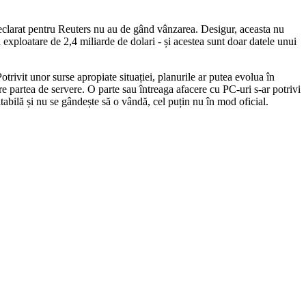
eclarat pentru Reuters nu au de gând vânzarea. Desigur, aceasta nu
n exploatare de 2,4 miliarde de dolari - și acestea sunt doar datele unui
otrivit unor surse apropiate situației, planurile ar putea evolua în
e partea de servere. O parte sau întreaga afacere cu PC-uri s-ar potrivi
bilă și nu se gândește să o vândă, cel puțin nu în mod oficial.