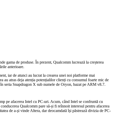
xtinde gama de produse. În prezent, Qualcomm lucrează la creșterea
rile anterioare.
, iar de atunci au lucrat la crearea unei noi platforme mai
ea au atras deja atenția potențialilor clienți cu consumul foarte mic de
acum în seria Snapdragon X sub numele de Oryon, bazat pe ARM v8.7.
imp pe afacerea Intel cu PC-uri. Acum, când Intel se confruntă cu
le, conducerea Qualcomm pare să-și fi reînnoit interesul pentru afacerea
ilitatea de a-și vinde Altera, dar deocamdată își păstrează divizia de PC-