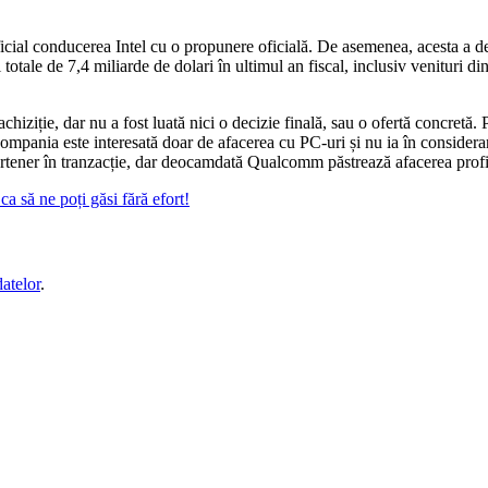
icial conducerea Intel cu o propunere oficială. De asemenea, acesta a d
totale de 7,4 miliarde de dolari în ultimul an fiscal, inclusiv venituri di
iziție, dar nu a fost luată nici o decizie finală, sau o ofertă concretă. P
mpania este interesată doar de afacerea cu PC-uri și nu ia în considerar
rtener în tranzacție, dar deocamdată Qualcomm păstrează afacerea profita
a să ne poți găsi fără efort!
datelor
.