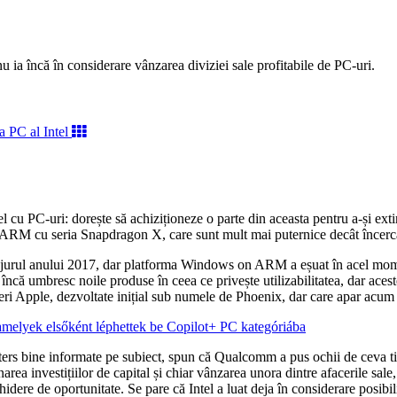
 ia încă în considerare vânzarea diviziei sale profitabile de PC-uri.
l cu PC-uri: dorește să achiziționeze o parte din aceasta pentru a-și e
e ARM cu seria Snapdragon X, care sunt mult mai puternice decât încercă
urul anului 2017, dar platforma Windows on ARM a eșuat în acel moment
încă umbresc noile produse în ceea ce privește utilizabilitatea, dar acest
gineri Apple, dezvoltate inițial sub numele de Phoenix, dar care apar 
elyek elsőként léphettek be Copilot+ PC kategóriába
euters bine informate pe subiect, spun că Qualcomm a pus ochii de ceva t
area investițiilor de capital și chiar vânzarea unora dintre afacerile sa
chidere de oportunitate. Se pare că Intel a luat deja în considerare posib