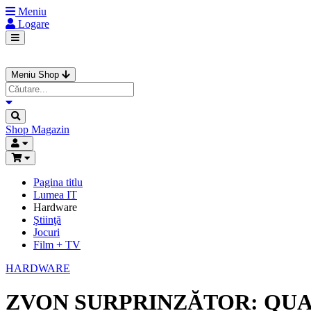
Meniu
Logare
Meniu Shop
Shop
Magazin
Pagina titlu
Lumea IT
Hardware
Ştiinţă
Jocuri
Film + TV
HARDWARE
ZVON SURPRINZĂTOR: QUA