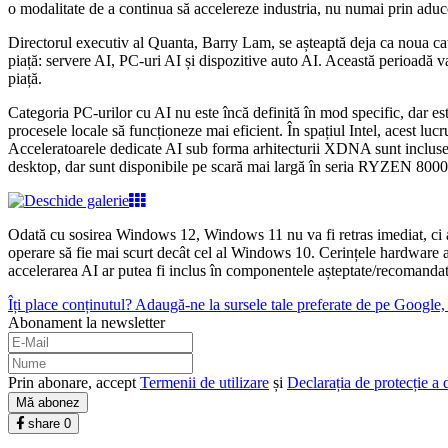
o modalitate de a continua să accelereze industria, nu numai prin aducerea
Directorul executiv al Quanta, Barry Lam, se așteaptă deja ca noua cate
piață: servere AI, PC-uri AI și dispozitive auto AI. Această perioadă 
piață.
Categoria PC-urilor cu AI nu este încă definită în mod specific, dar es
procesele locale să funcționeze mai eficient. În spațiul Intel, acest lu
Acceleratoarele dedicate AI sub forma arhitecturii XDNA sunt incluse
desktop, dar sunt disponibile pe scară mai largă în seria RYZEN 8000
Odată cu sosirea Windows 12, Windows 11 nu va fi retras imediat, ci ar 
operare să fie mai scurt decât cel al Windows 10. Cerințele hardware 
accelerarea AI ar putea fi inclus în componentele așteptate/recomandate
Îți place conținutul? Adaugă-ne la sursele tale preferate de pe Google, c
Abonament la newsletter
Prin abonare, accept
Termenii de utilizare
și
Declarația de protecție a 
Mă abonez
share
0