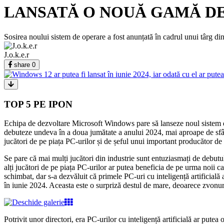
LANSATĂ O NOUĂ GAMĂ DE 
Sosirea noului sistem de operare a fost anunțată în cadrul unui târg din
J.o.k.e.r
share
0
TOP 5 PE IPON
Echipa de dezvoltare Microsoft Windows pare să lanseze noul sistem de 
debuteze undeva în a doua jumătate a anului 2024, mai aproape de sfâr
jucători de pe piața PC-urilor și de șeful unui important producător de
Se pare că mai mulți jucători din industrie sunt entuziasmați de debutul
alți jucători de pe piața PC-urilor ar putea beneficia de pe urma noii c
schimbat, dar s-a dezvăluit că primele PC-uri cu inteligență artificial
în iunie 2024. Aceasta este o surpriză destul de mare, deoarece zvonuri
Potrivit unor directori, era PC-urilor cu inteligență artificială ar put