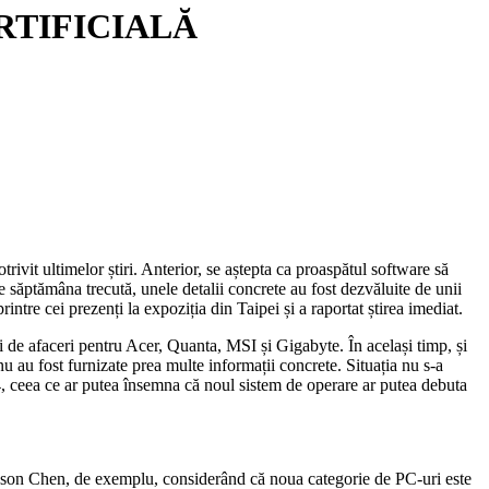
RTIFICIALĂ
it ultimelor știri. Anterior, se aștepta ca proaspătul software să
săptămâna trecută, unele detalii concrete au fost dezvăluite de unii
re cei prezenți la expoziția din Taipei și a raportat știrea imediat.
ți de afaceri pentru Acer, Quanta, MSI și Gigabyte. În același timp, și
u au fost furnizate prea multe informații concrete. Situația nu s-a
24, ceea ce ar putea însemna că noul sistem de operare ar putea debuta
er, Jason Chen, de exemplu, considerând că noua categorie de PC-uri este