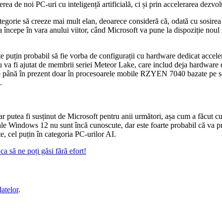
 de noi PC-uri cu inteligență artificială, ci și prin accelerarea dezvoltări
gorie să creeze mai mult elan, deoarece consideră că, odată cu sosirea a
va începe în vara anului viitor, când Microsoft va pune la dispoziție no
te puțin probabil să fie vorba de configurații cu hardware dedicat accele
cru va fi ajutat de membrii seriei Meteor Lake, care includ deja hardware 
 până în prezent doar în procesoarele mobile RZYEN 7040 bazate pe seri
.
putea fi susținut de Microsoft pentru anii următori, așa cum a făcut cu 
ale Windows 12 nu sunt încă cunoscute, dar este foarte probabil că va p
, cel puțin în categoria PC-urilor AI.
a să ne poți găsi fără efort!
datelor
.