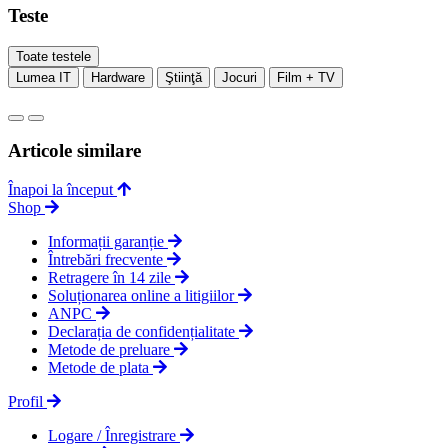
Teste
Toate testele
Lumea IT
Hardware
Ştiinţă
Jocuri
Film + TV
Articole similare
Înapoi la început
Shop
Informații garanție
Întrebări frecvente
Retragere în 14 zile
Soluționarea online a litigiilor
ANPC
Declarația de confidențialitate
Metode de preluare
Metode de plata
Profil
Logare / Înregistrare