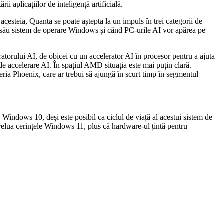
i aplicațiilor de inteligență artificială.
cesteia, Quanta se poate aștepta la un impuls în trei categorii de
ul său sistem de operare Windows și când PC-urile AI vor apărea pe
ratorului AI, de obicei cu un accelerator AI în procesor pentru a ajuta
de accelerare AI. În spațiul AMD situația este mai puțin clară.
a Phoenix, care ar trebui să ajungă în scurt timp în segmentul
Windows 10, deși este posibil ca ciclul de viață al acestui sistem de
relua cerințele Windows 11, plus că hardware-ul țintă pentru