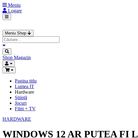
Meniu
Logare
Meniu Shop
Shop
Magazin
Pagina titlu
Lumea IT
Hardware
Ştiinţă
Jocuri
Film + TV
HARDWARE
WINDOWS 12 AR PUTEA FI LA