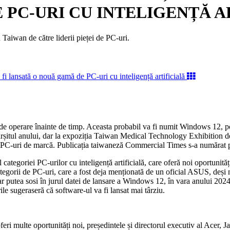
PC-URI CU INTELIGENȚĂ A
 Taiwan de către liderii pieței de PC-uri.
operare înainte de timp. Aceasta probabil va fi numit Windows 12, potriv
șitul anului, dar la expoziția Taiwan Medical Technology Exhibition de 
 PC-uri de marcă. Publicația taiwaneză Commercial Times s-a numărat print
 categoriei PC-urilor cu inteligență artificială, care oferă noi oportunită
ategorii de PC-uri, care a fost deja menționată de un oficial ASUS, deși n
ă ar putea sosi în jurul datei de lansare a Windows 12, în vara anului 20
le sugeraseră că software-ul va fi lansat mai târziu.
ea oferi multe oportunități noi, președintele și directorul executiv al Ac