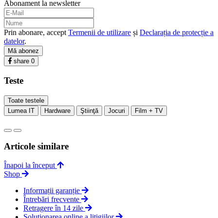
Abonament la newsletter
Prin abonare, accept
Termenii de utilizare
și
Declarația de protecție a
datelor
.
Mă abonez
share
0
Teste
Toate testele
Lumea IT
Hardware
Ştiinţă
Jocuri
Film + TV
Articole similare
Înapoi la început
Shop
Informații garanție
Întrebări frecvente
Retragere în 14 zile
Soluționarea online a litigiilor