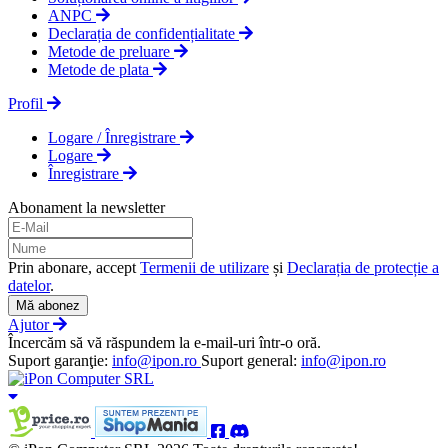
ANPC
Declarația de confidențialitate
Metode de preluare
Metode de plata
Profil
Logare / Înregistrare
Logare
Înregistrare
Abonament la newsletter
Prin abonare, accept
Termenii de utilizare
și
Declarația de protecție a
datelor
.
Mă abonez
Ajutor
Încercăm să vă răspundem la e-mail-uri într-o oră.
Suport garanţie:
info@ipon.ro
Suport general:
info@ipon.ro