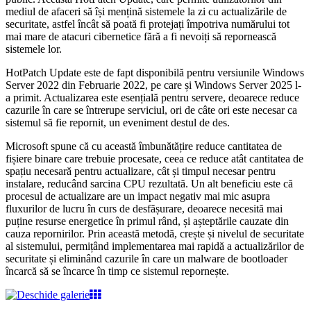
mediul de afaceri să își mențină sistemele la zi cu actualizările de
securitate, astfel încât să poată fi protejați împotriva numărului tot
mai mare de atacuri cibernetice fără a fi nevoiți să repornească
sistemele lor.
HotPatch Update este de fapt disponibilă pentru versiunile Windows
Server 2022 din Februarie 2022, pe care și Windows Server 2025 l-
a primit. Actualizarea este esențială pentru servere, deoarece reduce
cazurile în care se întrerupe serviciul, ori de câte ori este necesar ca
sistemul să fie repornit, un eveniment destul de des.
Microsoft spune că cu această îmbunătățire reduce cantitatea de
fișiere binare care trebuie procesate, ceea ce reduce atât cantitatea de
spațiu necesară pentru actualizare, cât și timpul necesar pentru
instalare, reducând sarcina CPU rezultată. Un alt beneficiu este că
procesul de actualizare are un impact negativ mai mic asupra
fluxurilor de lucru în curs de desfășurare, deoarece necesită mai
puține resurse energetice în primul rând, și așteptările cauzate din
cauza repornirilor. Prin această metodă, crește și nivelul de securitate
al sistemului, permițând implementarea mai rapidă a actualizărilor de
securitate și eliminând cazurile în care un malware de bootloader
încarcă să se încarce în timp ce sistemul repornește.