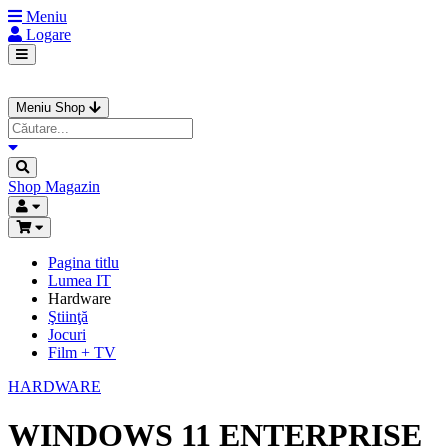
Meniu
Logare
Meniu Shop
Shop
Magazin
Pagina titlu
Lumea IT
Hardware
Ştiinţă
Jocuri
Film + TV
HARDWARE
WINDOWS 11 ENTERPRISE