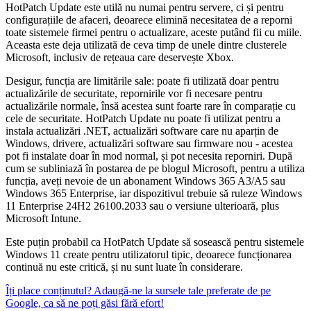
HotPatch Update este utilă nu numai pentru servere, ci și pentru
configurațiile de afaceri, deoarece elimină necesitatea de a reporni
toate sistemele firmei pentru o actualizare, aceste putând fii cu miile.
Aceasta este deja utilizată de ceva timp de unele dintre clusterele
Microsoft, inclusiv de rețeaua care deservește Xbox.
Desigur, funcția are limitările sale: poate fi utilizată doar pentru
actualizările de securitate, repornirile vor fi necesare pentru
actualizările normale, însă acestea sunt foarte rare în comparație cu
cele de securitate. HotPatch Update nu poate fi utilizat pentru a
instala actualizări .NET, actualizări software care nu aparțin de
Windows, drivere, actualizări software sau firmware nou - acestea
pot fi instalate doar în mod normal, și pot necesita reporniri. După
cum se subliniază în postarea de pe blogul Microsoft, pentru a utiliza
funcția, aveți nevoie de un abonament Windows 365 A3/A5 sau
Windows 365 Enterprise, iar dispozitivul trebuie să ruleze Windows
11 Enterprise 24H2 26100.2033 sau o versiune ulterioară, plus
Microsoft Intune.
Este puțin probabil ca HotPatch Update să sosească pentru sistemele
Windows 11 create pentru utilizatorul tipic, deoarece funcționarea
continuă nu este critică, și nu sunt luate în considerare.
Îți place conținutul? Adaugă-ne la sursele tale preferate de pe
Google, ca să ne poți găsi fără efort!