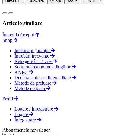
Lumea IT
Hardware
Ştiinţă
Jocuri
Film + TV
Articole similare
Înapoi la început
Shop
Informații garanție
Întrebări frecvente
Retragere în 14 zile
Soluționarea online a litigiilor
ANPC
Declarația de confidențialitate
Metode de preluare
Metode de plata
Profil
Logare / Înregistrare
Logare
Înregistrare
Abonament la newsletter