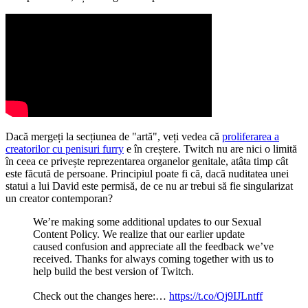
Dacă mergeți la secțiunea de "artă", veți vedea că
proliferarea a
creatorilor cu penisuri furry
e în creștere. Twitch nu are nici o limită
în ceea ce privește reprezentarea organelor genitale, atâta timp cât
este făcută de persoane. Principiul poate fi că, dacă nuditatea unei
statui a lui David este permisă, de ce nu ar trebui să fie singularizat
un creator contemporan?
We’re making some additional updates to our Sexual
Content Policy. We realize that our earlier update
caused confusion and appreciate all the feedback we’ve
received. Thanks for always coming together with us to
help build the best version of Twitch.
Check out the changes here:…
https://t.co/Qj9IJLntff