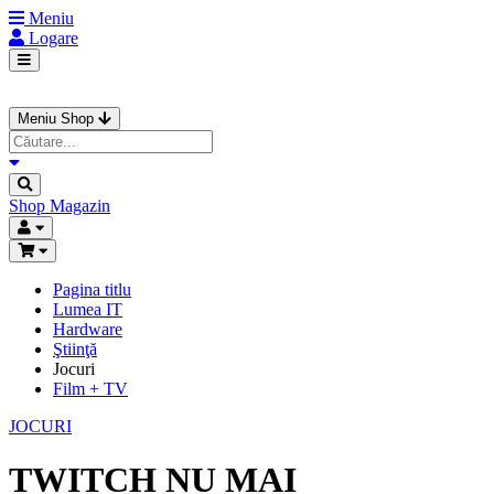
Meniu
Logare
Meniu Shop
Shop
Magazin
Pagina titlu
Lumea IT
Hardware
Ştiinţă
Jocuri
Film + TV
JOCURI
TWITCH NU MAI