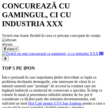
CONCUREAZĂ CU
GAMINGUL, CI CU
INDUSTRIA XXX
Twitch este foarte flexibil în ceea ce privește conceptul de creație.
abysan
share
0
TOP 5 PE IPON
Într-o perioadă în care majoritatea țărilor dezvoltate se luptă cu
problema declinului demografic, este interesant de văzut în ce
măsură oamenii sunt "protejați" de accesul la conținut care are
legătură indirectă cu instinctul de conservare a speciilor. În timp ce
crimele în masă și prezentarea utilizării armelor de foc pot fi
considerate ca făcând parte din industria divertismentului, este
suficient un mod
Hot Cafe pentru GTA San Andreas
pentru a crea o
cavalcadă în jurul protejării sănătății mintale a tinerilor.