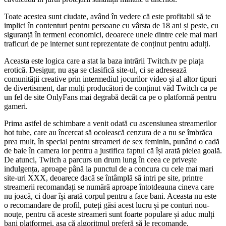
Toate acestea sunt ciudate, având în vedere că este profitabil să te
implici în contenturi pentru persoane cu vârsta de 18 ani și peste, cu
siguranță în termeni economici, deoarece unele dintre cele mai mari
traficuri de pe internet sunt reprezentate de conținut pentru adulți.
Aceasta este logica care a stat la baza intrării Twitch.tv pe piața
erotică. Desigur, nu așa se clasifică site-ul, ci se adresează
comunității creative prin intermediul jocurilor video și al altor tipuri
de divertisment, dar mulți producători de conținut văd Twitch ca pe
un fel de site OnlyFans mai degrabă decât ca pe o platformă pentru
gameri.
Prima astfel de schimbare a venit odată cu ascensiunea streamerilor
hot tube, care au încercat să ocolească cenzura de a nu se îmbrăca
prea mult, în special pentru streameri de sex feminin, punând o cadă
de baie în camera lor pentru a justifica faptul că își arată pielea goală.
De atunci, Twitch a parcurs un drum lung în ceea ce privește
indulgența, aproape până la punctul de a concura cu cele mai mari
site-uri XXX, deoarece dacă se întâmplă să intri pe site, printre
streamerii recomandați se numără aproape întotdeauna cineva care
nu joacă, ci doar își arată corpul pentru a face bani. Aceasta nu este
o recomandare de profil, puteți găsi acest lucru și pe conturi nou-
nouțe, pentru că aceste streameri sunt foarte populare și aduc mulți
bani platformei, așa că algoritmul preferă să le recomande.