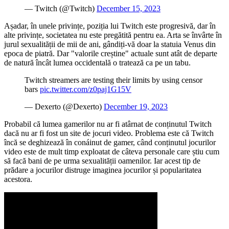
— Twitch (@Twitch)
December 15, 2023
Așadar, în unele privințe, poziția lui Twitch este progresivă, dar în
alte privințe, societatea nu este pregătită pentru ea. Arta se învârte în
jurul sexualității de mii de ani, gândiți-vă doar la statuia Venus din
epoca de piatră. Dar "valorile creștine" actuale sunt atât de departe
de natură încât lumea occidentală o tratează ca pe un tabu.
Twitch streamers are testing their limits by using censor
bars
pic.twitter.com/z0paj1G15V
— Dexerto (@Dexerto)
December 19, 2023
Probabil că lumea gamerilor nu ar fi atârnat de conținutul Twitch
dacă nu ar fi fost un site de jocuri video. Problema este că Twitch
încă se deghizează în conáinut de gamer, când conținutul jocurilor
video este de mult timp exploatat de câteva personale care știu cum
să facă bani de pe urma sexualității oamenilor. Iar acest tip de
prădare a jocurilor distruge imaginea jocurilor și popularitatea
acestora.