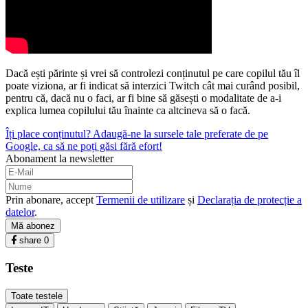
Dacă ești părinte și vrei să controlezi conținutul pe care copilul tău îl
poate viziona, ar fi indicat să interzici Twitch cât mai curând posibil,
pentru că, dacă nu o faci, ar fi bine să găsești o modalitate de a-i
explica lumea copilului tău înainte ca altcineva să o facă.
Îți place conținutul? Adaugă-ne la sursele tale preferate de pe
Google, ca să ne poți găsi fără efort!
Abonament la newsletter
Prin abonare, accept
Termenii de utilizare
și
Declarația de protecție a
datelor
.
Mă abonez
share
0
Teste
Toate testele