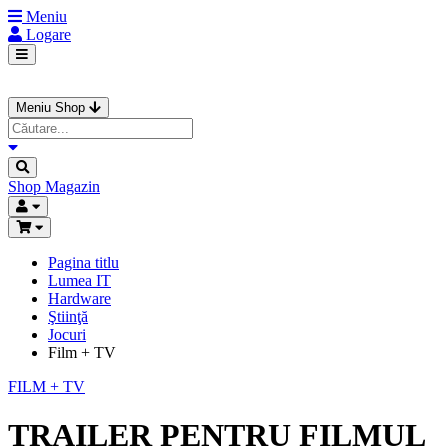
Meniu
Logare
Meniu Shop
Shop
Magazin
Pagina titlu
Lumea IT
Hardware
Ştiinţă
Jocuri
Film + TV
FILM + TV
TRAILER PENTRU FILMUL