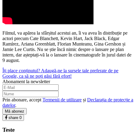
Filmul, va apărea la sfârșitul acestui an, îi va avea în distribuție pe
actori precum Cate Blanchett, Kevin Hart, Jack Black, Edgar
Ramírez, Ariana Greenblatt, Florian Munteanu, Gina Gershon și
Jamie Lee Curtis. Nu se știe încă nimic despre o lansare pe plan
intern, dar așteptați-vă la o lansare în cinematografe în jurul datei de
9 august.
Îți place conținutul? Adaugă-ne la sursele tale preferate de pe
Google, ca să ne poți găsi fără efort!
Abonament la newsletter
Prin abonare, accept
Termenii de utilizare
și
Declarația de protecție a
datelor
.
Mă abonez
share
0
Teste