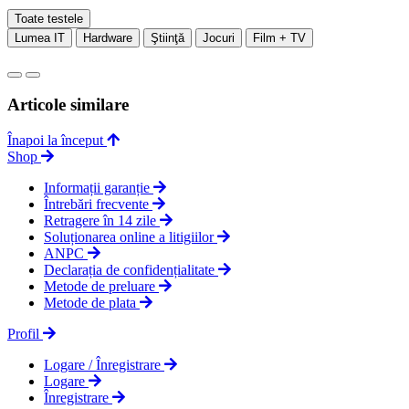
Toate testele
Lumea IT
Hardware
Ştiinţă
Jocuri
Film + TV
Articole similare
Înapoi la început
Shop
Informații garanție
Întrebări frecvente
Retragere în 14 zile
Soluționarea online a litigiilor
ANPC
Declarația de confidențialitate
Metode de preluare
Metode de plata
Profil
Logare / Înregistrare
Logare
Înregistrare