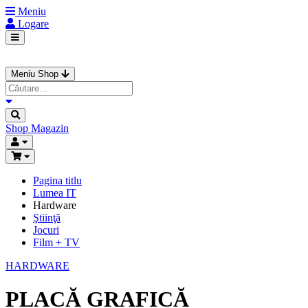
Meniu
Logare
Meniu Shop
Shop
Magazin
Pagina titlu
Lumea IT
Hardware
Ştiinţă
Jocuri
Film + TV
HARDWARE
PLACĂ GRAFICĂ