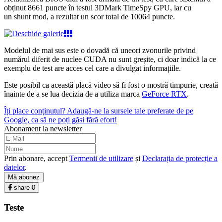
obținut 8661 puncte în testul 3DMark TimeSpy GPU, iar cu
un shunt mod, a rezultat un scor total de 10064 puncte.
Modelul de mai sus este o dovadă că uneori zvonurile privind
numărul diferit de nuclee CUDA nu sunt greșite, ci doar indică la ce
exemplu de test are acces cel care a divulgat informațiile.
Este posibil ca această placă video să fi fost o mostră timpurie, creată
înainte de a se lua decizia de a utiliza marca
GeForce RTX
.
Îți place conținutul? Adaugă-ne la sursele tale preferate de pe
Google, ca să ne poți găsi fără efort!
Abonament la newsletter
Prin abonare, accept
Termenii de utilizare
și
Declarația de protecție a
datelor
.
Mă abonez
share
0
Teste