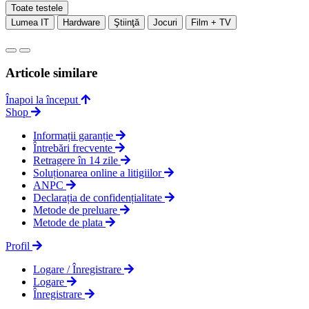
Toate testele
Lumea IT
Hardware
Ştiinţă
Jocuri
Film + TV
Articole similare
Înapoi la început
Shop
Informații garanție
Întrebări frecvente
Retragere în 14 zile
Soluționarea online a litigiilor
ANPC
Declarația de confidențialitate
Metode de preluare
Metode de plata
Profil
Logare / Înregistrare
Logare
Înregistrare