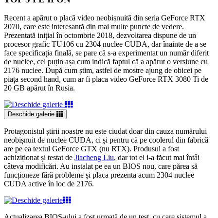
Recent a apărut o placă video neobișnuită din seria GeForce RTX
2070, care este interesantă din mai multe puncte de vedere.
Prezentată inițial în octombrie 2018, dezvoltarea dispune de un
procesor grafic TU106 cu 2304 nuclee CUDA, dar înainte de a se
face specificația finală, se pare că s-a experimentat un număr diferit
de nuclee, cel puțin așa cum indică faptul că a apărut o versiune cu
2176 nuclee. După cum știm, astfel de mostre ajung de obicei pe
piața second hand, cum ar fi placa video GeForce RTX 3080 Ti de
20 GB apărut în Rusia.
Deschide galerie
Protagonistul știrii noastre nu este ciudat doar din cauza numărului
neobișnuit de nuclee CUDA, ci și pentru că pe coolerul din fabrică
are pe ea textul GeForce GTX (nu RTX). Produsul a fost
achiziționat și testat de
Jiacheng Liu
, dar tot el i-a făcut mai întâi
câteva modificări. Au instalat pe ea un BIOS nou, care părea să
funcționeze fără probleme și placa prezenta acum 2304 nuclee
CUDA active în loc de 2176.
Actualizarea BIOS-ului a fost urmată de un test, cu care sistemul a