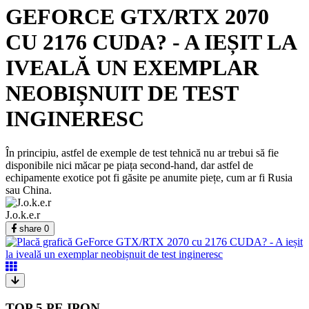
GEFORCE GTX/RTX 2070
CU 2176 CUDA? - A IEȘIT LA
IVEALĂ UN EXEMPLAR
NEOBIȘNUIT DE TEST
INGINERESC
În principiu, astfel de exemple de test tehnică nu ar trebui să fie
disponibile nici măcar pe piața second-hand, dar astfel de
echipamente exotice pot fi găsite pe anumite piețe, cum ar fi Rusia
sau China.
J.o.k.e.r
share
0
TOP 5 PE IPON