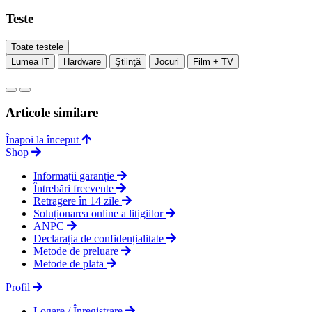
Teste
Toate testele
Lumea IT
Hardware
Ştiinţă
Jocuri
Film + TV
Articole similare
Înapoi la început
Shop
Informații garanție
Întrebări frecvente
Retragere în 14 zile
Soluționarea online a litigiilor
ANPC
Declarația de confidențialitate
Metode de preluare
Metode de plata
Profil
Logare / Înregistrare