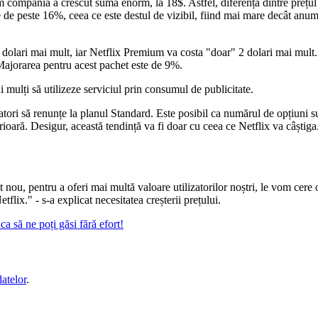
mpania a crescut suma enorm, la 18$. Astfel, diferența dintre prețul an
 de peste 16%, ceea ce este destul de vizibil, fiind mai mare decât anum
5 dolari mai mult, iar Netflix Premium va costa "doar" 2 dolari mai mult.
 Majorarea pentru acest pachet este de 9%.
 mulți să utilizeze serviciul prin consumul de publicitate.
tori să renunțe la planul Standard. Este posibil ca numărul de opțiuni sus
erioară. Desigur, această tendință va fi doar cu ceea ce Netflix va câști
u, pentru a oferi mai multă valoare utilizatorilor noștri, le vom cere oc
lix." - s-a explicat necesitatea creșterii prețului.
a să ne poți găsi fără efort!
datelor
.