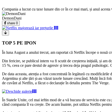
Compania a lucrat cu taxe lunare din ce în ce mai mari, și anul acesta 
DemonDani
share
0
TOP 5 PE IPON
În luna August a anului trecut, am raportat că Netflix începe o nouă c
Din fericire, se publicul intern va fi scutit de creșterea inițială, și a
15 %, ceea ce pare destul de agresiv și trecea deja pragul psihologic
De data aceasta, atenția a fost concentrată în legătură cu modificările 
Argentina și alte țări și-au văzut taxele lunare crescând. Mulți încă f
de cuvânt al Netflix, a făcut o declarație în detaliu pentru The Verge.
În Statele Unite, cel mai ieftin mod de a vă bucura de serviciu este cu 
când compania îl va crește. De acum înainte, pot utiliza Netflix pentr