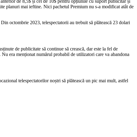
terior de 8,5$ și cel de 10$ pentru opțiunile cu suport publicitar și
ite planuri mai ieftine. Nici pachetul Premium nu s-a modificat atât de
 Din octombrie 2023, telespectatorii au trebuit să plătească 23 dolari
ținute de publicitate să continue să crească, dar este la fel de
ga. Nu era menționat numărul probabil de utilizatori care va abandona
azional telespectatorilor noștri să plătească un pic mai mult, astfel