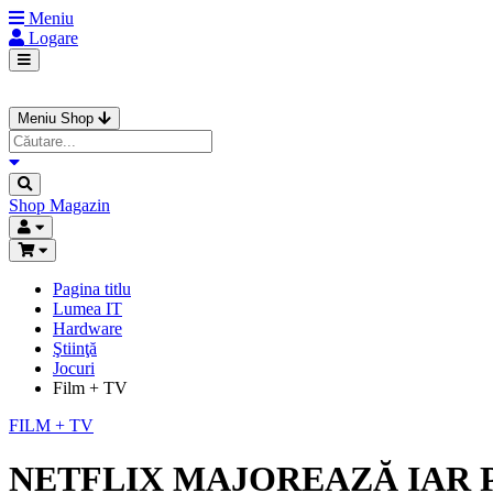
Meniu
Logare
Meniu Shop
Shop
Magazin
Pagina titlu
Lumea IT
Hardware
Ştiinţă
Jocuri
Film + TV
FILM + TV
NETFLIX MAJOREAZĂ IAR 