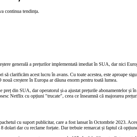
va continua tendința.
reștere generală a prețurilor implementată imediat în SUA, dar nici Eur
m dori să clarificăm acest lucru în avans. Cu toate acestea, este aproape s
. O nouă creștere în Europa ar dăuna enorm pentru toată lumea.
de preț din SUA, dar operatorul și-a ajustat prețurile abonamentelor și în
olosesc Netflix cu opțiuni "trucate", ceea ce înseamnă că majorarea prețu
pachetul cu suport publicitar, care a fost lansat în Octombrie 2023. Acest
u 8 dolari dar cu reclame forțate. Dar trebuie remarcat și faptul că opț