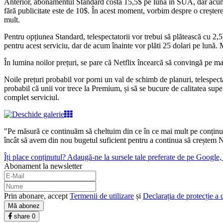
Anterior, abonamentul Standard costa 15,5$ pe lună în SUA, dar acum co
fără publicitate este de 10$. În acest moment, vorbim despre o creștere
mult.
Pentru opțiunea Standard, telespectatorii vor trebui să plătească cu 2,
pentru acest serviciu, dar de acum înainte vor plăti 25 dolari pe lună.
În lumina noilor prețuri, se pare că Netflix încearcă să convingă pe mai
Noile prețuri probabil vor porni un val de schimb de planuri, telespecta
probabil că unii vor trece la Premium, și să se bucure de calitatea sup
complet serviciul.
"Pe măsură ce continuăm să cheltuim din ce în ce mai mult pe conținut no
încât să avem din nou bugetul suficient pentru a continua să creștem Netf
Îți place conținutul? Adaugă-ne la sursele tale preferate de pe Google, c
Abonament la newsletter
Prin abonare, accept
Termenii de utilizare
și
Declarația de protecție a 
Mă abonez
share
0