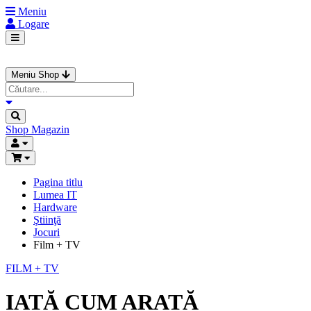
Meniu
Logare
Meniu Shop
Shop
Magazin
Pagina titlu
Lumea IT
Hardware
Ştiinţă
Jocuri
Film + TV
FILM + TV
IATĂ CUM ARATĂ