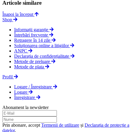
Articole similare
Înapoi la început
Shop
Informații garanție
Întrebări frecvente
Retragere în 14 zile
Soluționarea online a litigiilor
ANPC
Declarația de confidențialitate
Metode de preluare
Metode de plata
Profil
Logare / Înregistrare
Logare
Înregistrare
Abonament la newsletter
Prin abonare, accept
Termenii de utilizare
și
Declarația de protecție a
datelor
.