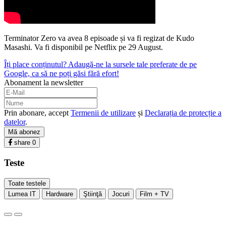
Terminator Zero va avea 8 episoade și va fi regizat de Kudo
Masashi. Va fi disponibil pe Netflix pe 29 August.
Îți place conținutul? Adaugă-ne la sursele tale preferate de pe
Google, ca să ne poți găsi fără efort!
Abonament la newsletter
Prin abonare, accept
Termenii de utilizare
și
Declarația de protecție a
datelor
.
Mă abonez
share
0
Teste
Toate testele
Lumea IT
Hardware
Ştiinţă
Jocuri
Film + TV