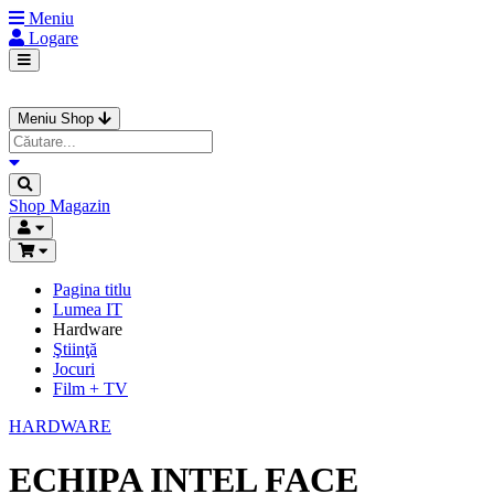
Meniu
Logare
Meniu Shop
Shop
Magazin
Pagina titlu
Lumea IT
Hardware
Ştiinţă
Jocuri
Film + TV
HARDWARE
ECHIPA INTEL FACE