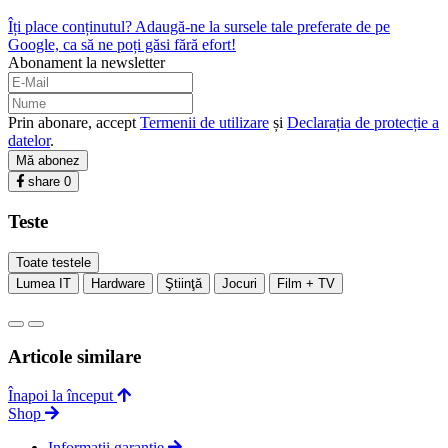
Îți place conținutul? Adaugă-ne la sursele tale preferate de pe
Google, ca să ne poți găsi fără efort!
Abonament la newsletter
Prin abonare, accept
Termenii de utilizare
și
Declarația de protecție a
datelor
.
Mă abonez
share
0
Teste
Toate testele
Lumea IT
Hardware
Ştiinţă
Jocuri
Film + TV
Articole similare
Înapoi la început
Shop
Informații garanție