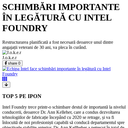
SCHIMBĂRI IMPORTANTE
ÎN LEGĂTURĂ CU INTEL
FOUNDRY
Restructurarea planificată a fost necesară deoarece unul dintre
angajații veterani de 30 ani, va pleca în curând.
J.o.k.e.r
share
0
TOP 5 PE IPON
Intel Foundry trece printr-o schimbare destul de importantă la nivelul
conducerii, deoarece Dr. Ann Kelleher, care a condus dezvoltarea
tehnologiilor de fabricație începând cu 2020 se retrage, și va fi
înlocuită de noi profesioniști capabili să conducă departamentul spre
obiectivele stabilite anterior. Dr. Ann Kellheher a petrecut în total de