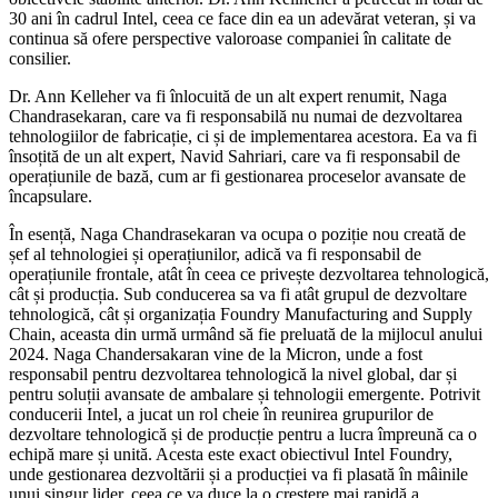
30 ani în cadrul Intel, ceea ce face din ea un adevărat veteran, și va
continua să ofere perspective valoroase companiei în calitate de
consilier.
Dr. Ann Kelleher va fi înlocuită de un alt expert renumit, Naga
Chandrasekaran, care va fi responsabilă nu numai de dezvoltarea
tehnologiilor de fabricație, ci și de implementarea acestora. Ea va fi
însoțită de un alt expert, Navid Sahriari, care va fi responsabil de
operațiunile de bază, cum ar fi gestionarea proceselor avansate de
încapsulare.
În esență, Naga Chandrasekaran va ocupa o poziție nou creată de
șef al tehnologiei și operațiunilor, adică va fi responsabil de
operațiunile frontale, atât în ceea ce privește dezvoltarea tehnologică,
cât și producția. Sub conducerea sa va fi atât grupul de dezvoltare
tehnologică, cât și organizația Foundry Manufacturing and Supply
Chain, aceasta din urmă urmând să fie preluată de la mijlocul anului
2024. Naga Chandersakaran vine de la Micron, unde a fost
responsabil pentru dezvoltarea tehnologică la nivel global, dar și
pentru soluții avansate de ambalare și tehnologii emergente. Potrivit
conducerii Intel, a jucat un rol cheie în reunirea grupurilor de
dezvoltare tehnologică și de producție pentru a lucra împreună ca o
echipă mare și unită. Acesta este exact obiectivul Intel Foundry,
unde gestionarea dezvoltării și a producției va fi plasată în mâinile
unui singur lider, ceea ce va duce la o creștere mai rapidă a