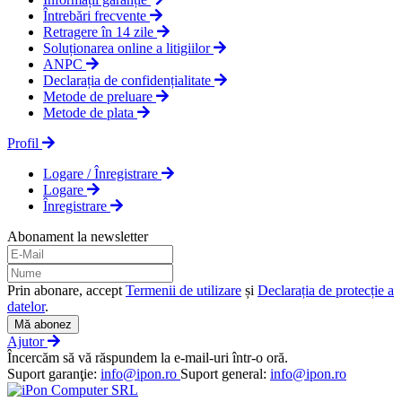
Întrebări frecvente
Retragere în 14 zile
Soluționarea online a litigiilor
ANPC
Declarația de confidențialitate
Metode de preluare
Metode de plata
Profil
Logare / Înregistrare
Logare
Înregistrare
Abonament la newsletter
Prin abonare, accept
Termenii de utilizare
și
Declarația de protecție a
datelor
.
Mă abonez
Ajutor
Încercăm să vă răspundem la e-mail-uri într-o oră.
Suport garanţie:
info@ipon.ro
Suport general:
info@ipon.ro