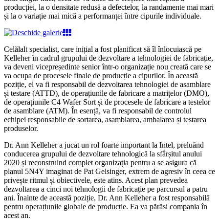
producției, la o densitate redusă a defectelor, la randamente mai mari
și la o variație mai mică a performanței între cipurile individuale.
Celălalt specialist, care inițial a fost planificat să îl înlocuiască pe
Kelleher în cadrul grupului de dezvoltare a tehnologiei de fabricație,
va deveni vicepreședinte senior într-o organizație nou creată care se
va ocupa de procesele finale de producție a cipurilor. În această
poziție, el va fi responsabil de dezvoltarea tehnologiei de asamblare
și testare (ATTD), de operațiunile de fabricare a matrițelor (DMO),
de operațiunile C4 Wafer Sort și de procesele de fabricare a testelor
de asamblare (ATM). În esență, va fi responsabil de controlul
echipei responsabile de sortarea, asamblarea, ambalarea și testarea
produselor.
Dr. Ann Kelleher a jucat un rol foarte important la Intel, preluând
conducerea grupului de dezvoltare tehnologică la sfârșitul anului
2020 și reconstruind complet organizația pentru a se asigura că
planul 5N4Y imaginat de Pat Gelsinger, extrem de agresiv în ceea ce
privește ritmul și obiectivele, este atins. Acest plan prevedea
dezvoltarea a cinci noi tehnologii de fabricație pe parcursul a patru
ani. Înainte de această poziție, Dr. Ann Kelleher a fost responsabilă
pentru operațiunile globale de producție. Ea va părăsi compania în
acest an.