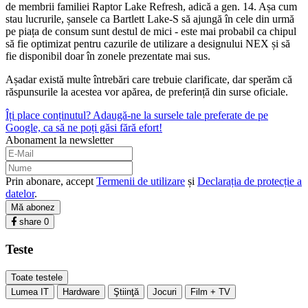
de membrii familiei Raptor Lake Refresh, adică a gen. 14. Așa cum
stau lucrurile, șansele ca Bartlett Lake-S să ajungă în cele din urmă
pe piața de consum sunt destul de mici - este mai probabil ca chipul
să fie optimizat pentru cazurile de utilizare a designului NEX și să
fie disponibil doar în zonele prezentate mai sus.
Așadar există multe întrebări care trebuie clarificate, dar sperăm că
răspunsurile la acestea vor apărea, de preferință din surse oficiale.
Îți place conținutul? Adaugă-ne la sursele tale preferate de pe
Google, ca să ne poți găsi fără efort!
Abonament la newsletter
Prin abonare, accept
Termenii de utilizare
și
Declarația de protecție a
datelor
.
Mă abonez
share
0
Teste
Toate testele
Lumea IT
Hardware
Ştiinţă
Jocuri
Film + TV