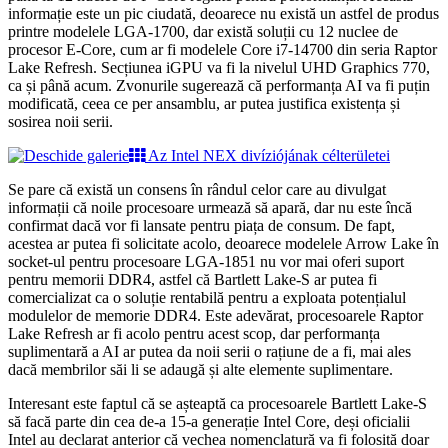
informație este un pic ciudată, deoarece nu există un astfel de produs
printre modelele LGA-1700, dar există soluții cu 12 nuclee de
procesor E-Core, cum ar fi modelele Core i7-14700 din seria Raptor
Lake Refresh. Secțiunea iGPU va fi la nivelul UHD Graphics 770,
ca și până acum. Zvonurile sugerează că performanța AI va fi puțin
modificată, ceea ce per ansamblu, ar putea justifica existența și
sosirea noii serii.
Az Intel NEX divíziójának célterületei
Se pare că există un consens în rândul celor care au divulgat
informații că noile procesoare urmează să apară, dar nu este încă
confirmat dacă vor fi lansate pentru piața de consum. De fapt,
acestea ar putea fi solicitate acolo, deoarece modelele Arrow Lake în
socket-ul pentru procesoare LGA-1851 nu vor mai oferi suport
pentru memorii DDR4, astfel că Bartlett Lake-S ar putea fi
comercializat ca o soluție rentabilă pentru a exploata potențialul
modulelor de memorie DDR4. Este adevărat, procesoarele Raptor
Lake Refresh ar fi acolo pentru acest scop, dar performanța
suplimentară a AI ar putea da noii serii o rațiune de a fi, mai ales
dacă membrilor săi li se adaugă și alte elemente suplimentare.
Interesant este faptul că se așteaptă ca procesoarele Bartlett Lake-S
să facă parte din cea de-a 15-a generație Intel Core, deși oficialii
Intel au declarat anterior că vechea nomenclatură va fi folosită doar