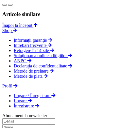
Articole similare
Înapoi la început
Shop
Informații garanție
Întrebări frecvente
Retragere în 14 zile
Soluționarea online a litigiilor
ANPC
Declarația de confidențialitate
Metode de preluare
Metode de plata
Profil
Logare / Înregistrare
Logare
Înregistrare
Abonament la newsletter