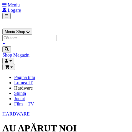
Meniu
Logare
Meniu Shop
Shop
Magazin
Pagina titlu
Lumea IT
Hardware
Ştiinţă
Jocuri
Film + TV
HARDWARE
AU APĂRUT NOI