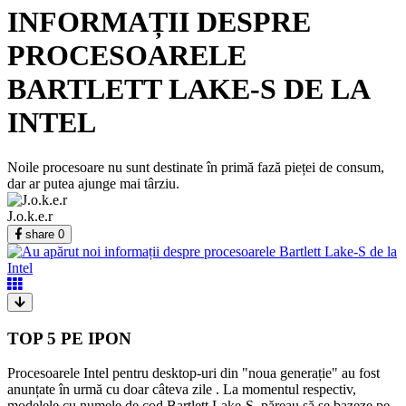
INFORMAȚII DESPRE
PROCESOARELE
BARTLETT LAKE-S DE LA
INTEL
Noile procesoare nu sunt destinate în primă fază pieței de consum,
dar ar putea ajunge mai târziu.
J.o.k.e.r
share
0
TOP 5 PE IPON
Procesoarele Intel pentru desktop-uri din "noua generație" au fost
anunțate în urmă cu doar câteva zile . La momentul respectiv,
modelele cu numele de cod Bartlett Lake-S, păreau să se bazeze pe