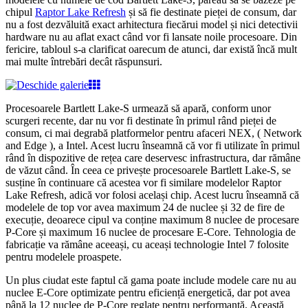
chipul
Raptor Lake Refresh
și să fie destinate pieței de consum, dar
nu a fost dezvăluită exact arhitectura fiecărui model și nici detectivii
hardware nu au aflat exact când vor fi lansate noile procesoare. Din
fericire, tabloul s-a clarificat oarecum de atunci, dar există încă mult
mai multe întrebări decât răspunsuri.
Procesoarele Bartlett Lake-S urmează să apară, conform unor
scurgeri recente, dar nu vor fi destinate în primul rând pieței de
consum, ci mai degrabă platformelor pentru afaceri NEX, ( Network
and Edge ), a Intel. Acest lucru înseamnă că vor fi utilizate în primul
rând în dispozitive de rețea care deservesc infrastructura, dar rămâne
de văzut când. În ceea ce privește procesoarele Bartlett Lake-S, se
susține în continuare că acestea vor fi similare modelelor Raptor
Lake Refresh, adică vor folosi același chip. Acest lucru înseamnă că
modelele de top vor avea maximum 24 de nuclee și 32 de fire de
execuție, deoarece cipul va conține maximum 8 nuclee de procesare
P-Core și maximum 16 nuclee de procesare E-Core. Tehnologia de
fabricație va rămâne aceeași, cu aceași technologie Intel 7 folosite
pentru modelele proaspete.
Un plus ciudat este faptul că gama poate include modele care nu au
nuclee E-Core optimizate pentru eficiență energetică, dar pot avea
până la 12 nuclee de P-Core reglate pentru performanță. Această