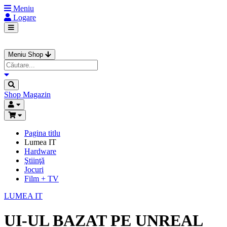
Meniu
Logare
Meniu Shop
Shop
Magazin
Pagina titlu
Lumea IT
Hardware
Ştiinţă
Jocuri
Film + TV
LUMEA IT
UI-UL BAZAT PE UNREAL