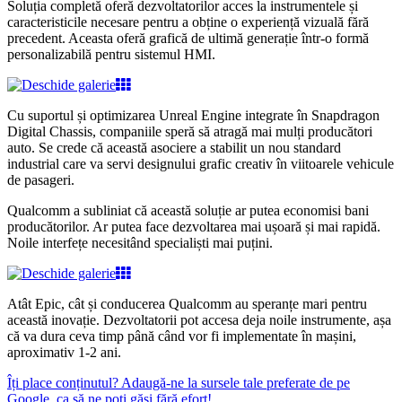
Soluția completă oferă dezvoltatorilor acces la instrumentele și
caracteristicile necesare pentru a obține o experiență vizuală fără
precedent. Aceasta oferă grafică de ultimă generație într-o formă
personalizabilă pentru sistemul HMI.
Cu suportul și optimizarea Unreal Engine integrate în Snapdragon
Digital Chassis, companiile speră să atragă mai mulți producători
auto. Se crede că această asociere a stabilit un nou standard
industrial care va servi designului grafic creativ în viitoarele vehicule
de pasageri.
Qualcomm a subliniat că această soluție ar putea economisi bani
producătorilor. Ar putea face dezvoltarea mai ușoară și mai rapidă.
Noile interfețe necesitând specialiști mai puțini.
Atât Epic, cât și conducerea Qualcomm au speranțe mari pentru
această inovație. Dezvoltatorii pot accesa deja noile instrumente, așa
că va dura ceva timp până când vor fi implementate în mașini,
aproximativ 1-2 ani.
Îți place conținutul? Adaugă-ne la sursele tale preferate de pe
Google, ca să ne poți găsi fără efort!