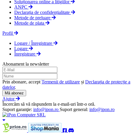
Soluționarea online a litigiilor
ANPC
Declarația de confidențialitate
Metode de preluare
Metode de plata
Profil
Logare / Înregistrare
Logare
Înregistrare
Abonament la newsletter
Prin abonare, accept
Termenii de utilizare
și
Declarația de protecție a
datelor
.
Mă abonez
Ajutor
Încercăm să vă răspundem la e-mail-uri într-o oră.
Suport garanţie:
info@ipon.ro
Suport general:
info@ipon.ro