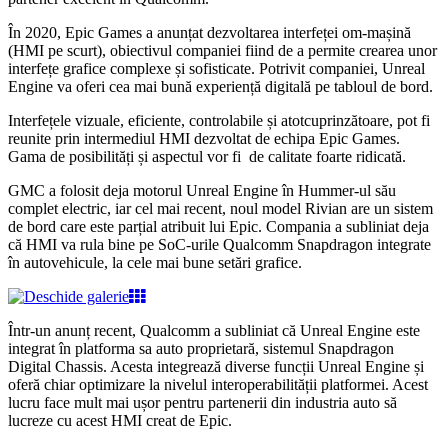
În 2020, Epic Games a anunțat dezvoltarea interfeței om-mașină
(HMI pe scurt), obiectivul companiei fiind de a permite crearea unor
interfețe grafice complexe și sofisticate. Potrivit companiei, Unreal
Engine va oferi cea mai bună experiență digitală pe tabloul de bord.
Interfețele vizuale, eficiente, controlabile și atotcuprinzătoare, pot fi
reunite prin intermediul HMI dezvoltat de echipa Epic Games.
Gama de posibilități și aspectul vor fi de calitate foarte ridicată.
GMC a folosit deja motorul Unreal Engine în Hummer-ul său
complet electric, iar cel mai recent, noul model Rivian are un sistem
de bord care este parțial atribuit lui Epic. Compania a subliniat deja
că HMI va rula bine pe SoC-urile Qualcomm Snapdragon integrate
în autovehicule, la cele mai bune setări grafice.
Într-un anunț recent, Qualcomm a subliniat că Unreal Engine este
integrat în platforma sa auto proprietară, sistemul Snapdragon
Digital Chassis. Acesta integrează diverse funcții Unreal Engine și
oferă chiar optimizare la nivelul interoperabilității platformei. Acest
lucru face mult mai ușor pentru partenerii din industria auto să
lucreze cu acest HMI creat de Epic.