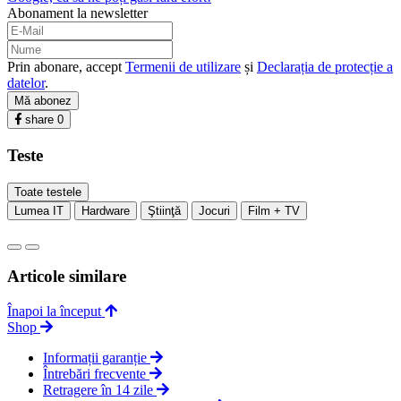
Abonament la newsletter
Prin abonare, accept
Termenii de utilizare
și
Declarația de protecție a
datelor
.
Mă abonez
share
0
Teste
Toate testele
Lumea IT
Hardware
Ştiinţă
Jocuri
Film + TV
Articole similare
Înapoi la început
Shop
Informații garanție
Întrebări frecvente
Retragere în 14 zile