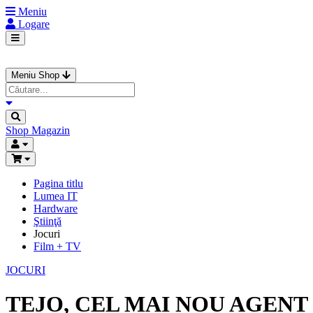
Meniu
Logare
Meniu Shop
Shop
Magazin
Pagina titlu
Lumea IT
Hardware
Ştiinţă
Jocuri
Film + TV
JOCURI
TEJO, CEL MAI NOU AGENT