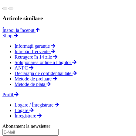
Articole similare
Înapoi la început
Shop
Informații garanție
Întrebări frecvente
Retragere în 14 zile
Soluționarea online a litigiilor
ANPC
Declarația de confidențialitate
Metode de preluare
Metode de plata
Profil
Logare / Înregistrare
Logare
Înregistrare
Abonament la newsletter