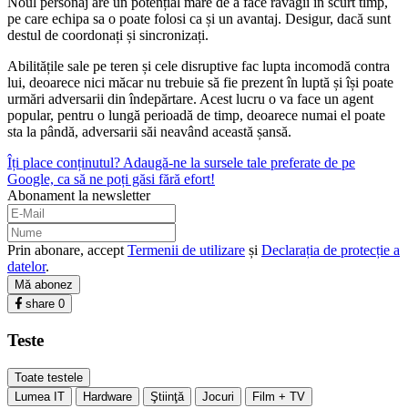
Noul personaj are un potențial mare de a face ravagii în scurt timp,
pe care echipa sa o poate folosi ca și un avantaj. Desigur, dacă sunt
destul de coordonați și sincronizați.
Abilitățile sale pe teren și cele disruptive fac lupta incomodă contra
lui, deoarece nici măcar nu trebuie să fie prezent în luptă și își poate
urmări adversarii din îndepărtare. Acest lucru o va face un agent
popular, pentru o lungă perioadă de timp, deoarece numai el poate
sta la pândă, adversarii săi neavând această șansă.
Îți place conținutul? Adaugă-ne la sursele tale preferate de pe
Google, ca să ne poți găsi fără efort!
Abonament la newsletter
Prin abonare, accept
Termenii de utilizare
și
Declarația de protecție a
datelor
.
Mă abonez
share
0
Teste
Toate testele
Lumea IT
Hardware
Ştiinţă
Jocuri
Film + TV