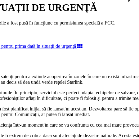
TUAȚII DE URGENȚĂ
le a fost pusă în funcțiune cu permisiunea specială a FCC.
teliți pentru a extinde acoperirea în zonele în care nu există infrastruct
 au decis să dea undă verde rețelei Starlink.
aturale. În principiu, serviciul este perfect adaptat echipelor de salvare,
sioniștilor aflați în dificultate, ci poate fi folosit și pentru a trimite m
st planificat inițial să fie lansat în acest an. Dezvoltarea pare să fie op
pentru Comunicații, ar putea fi lansat imediat.
eficiența într-un moment în care se va confrunta cu cea mai mare provocar
te fi extrem de critică dacă sunt afectați de dezastre naturale. Acesta es