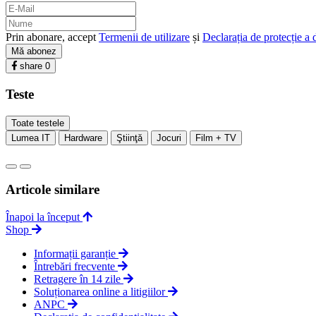
Prin abonare, accept
Termenii de utilizare
și
Declarația de protecție a 
Mă abonez
share
0
Teste
Toate testele
Lumea IT
Hardware
Ştiinţă
Jocuri
Film + TV
Articole similare
Înapoi la început
Shop
Informații garanție
Întrebări frecvente
Retragere în 14 zile
Soluționarea online a litigiilor
ANPC