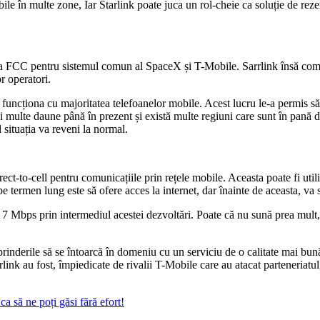
le în multe zone, Iar Starlink poate juca un rol-cheie ca soluție de rezer
 FCC pentru sistemul comun al SpaceX și T-Mobile. Sarrlink însă comunic
or operatori.
 funcționa cu majoritatea telefoanelor mobile. Acest lucru le-a permis să
multe daune până în prezent și există multe regiuni care sunt în pană de
situația va reveni la normal.
direct-to-cell pentru comunicațiile prin rețele mobile. Aceasta poate fi 
 termen lung este să ofere acces la internet, dar înainte de aceasta, va s
 Mbps prin intermediul acestei dezvoltări. Poate că nu sună prea mult, d
eprinderile să se întoarcă în domeniu cu un serviciu de o calitate mai b
link au fost, împiedicate de rivalii T-Mobile care au atacat parteneriatul
a să ne poți găsi fără efort!