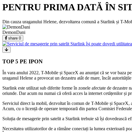
PENTRU PRIMA DATĂ ÎN SI
Din cauza uraganului Helene, dezvoltarea comună a Starlink și T-Mobi
DemonDani
share
0
TOP 5 PE IPON
În vara anului 2022, T-Mobile și SpaceX au anunțat că se vor baza pe sa
uraganul Helene a provocat un dezastru atât de mare, încât autoritățile
Starlink este utilizat sub diferite forme în zonele afectate de dezastre n
oriunde. Dar acum nu numai că oferă acces la internet cetățenilor și profe
Serviciul direct la mobil, dezvoltat în comun de T-Mobile și SpaceX, a fo
Acum, cu o licență de operare temporară din partea Comisiei Federale 
Soluția de mesagerie prin satelit a Starlink trebuie să își dovedească 
Necesitatea utilizatorilor de a rămâne conectați la lumea exterioară poa