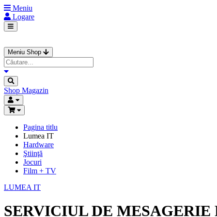
Meniu
Logare
Meniu Shop
Shop
Magazin
Pagina titlu
Lumea IT
Hardware
Ştiinţă
Jocuri
Film + TV
LUMEA IT
SERVICIUL DE MESAGERIE 