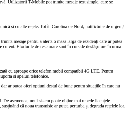
vă. Utilizatorii T-Mobile pot trimite mesaje text simple, care se
ă și cu alte rețele. Tot în Carolina de Nord, notificările de urgență
 trimită mesaje pentru a alerta o masă largă de rezidenți care ar putea
 curent. Eforturile de restaurare sunt în curs de desfășurare în urma
utilizată cu aproape orice telefon mobil compatibil 4G LTE. Pentru
uporta și apeluri telefonice.
ar ar putea oferi opțiuni destul de bune pentru situațiile în care nu
ună. De asemenea, noul sistem poate obține mai repede licențele
, susținând că noua transmisie ar putea perturba și degrada rețelele lor.