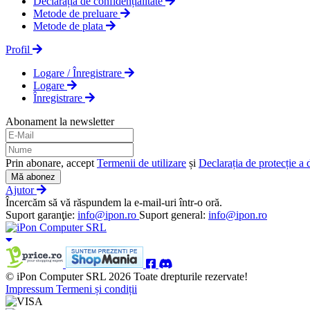
Declarația de confidențialitate
Metode de preluare
Metode de plata
Profil
Logare / Înregistrare
Logare
Înregistrare
Abonament la newsletter
Prin abonare, accept
Termenii de utilizare
și
Declarația de protecție a 
Mă abonez
Ajutor
Încercăm să vă răspundem la e-mail-uri într-o oră.
Suport garanţie:
info@ipon.ro
Suport general:
info@ipon.ro
© iPon Computer SRL 2026 Toate drepturile rezervate!
Impressum
Termeni și condiții