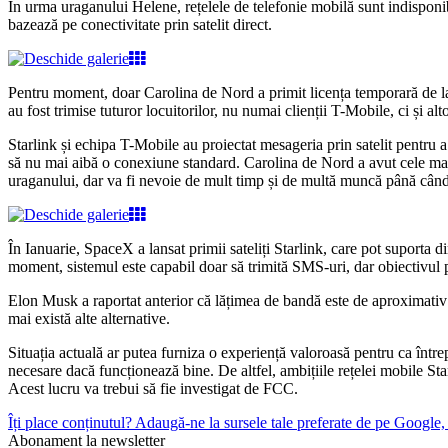
În urma uraganului Helene, rețelele de telefonie mobilă sunt indisponibi
bazează pe conectivitate prin satelit direct.
Pentru moment, doar Carolina de Nord a primit licența temporară de la
au fost trimise tuturor locuitorilor, nu numai clienții T-Mobile, ci și alt
Starlink și echipa T-Mobile au proiectat mesageria prin satelit pentru a
să nu mai aibă o conexiune standard. Carolina de Nord a avut cele mai 
uraganului, dar va fi nevoie de mult timp și de multă muncă până când 
În Ianuarie, SpaceX a lansat primii sateliți Starlink, care pot suporta 
moment, sistemul este capabil doar să trimită SMS-uri, dar obiectivul pe
Elon Musk a raportat anterior că lățimea de bandă este de aproximativ 7
mai există alte alternative.
Situația actuală ar putea furniza o experiență valoroasă pentru ca într
necesare dacă funcționează bine. De altfel, ambițiile rețelei mobile Star
Acest lucru va trebui să fie investigat de FCC.
Îți place conținutul? Adaugă-ne la sursele tale preferate de pe Google, c
Abonament la newsletter