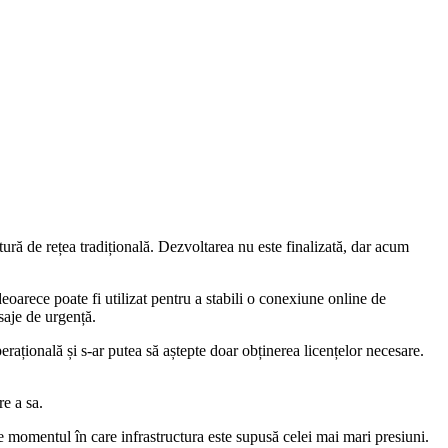
ură de rețea tradițională. Dezvoltarea nu este finalizată, dar acum
 deoarece poate fi utilizat pentru a stabili o conexiune online de
esaje de urgență.
erațională și s-ar putea să aștepte doar obținerea licențelor necesare.
e a sa.
te momentul în care infrastructura este supusă celei mai mari presiuni.