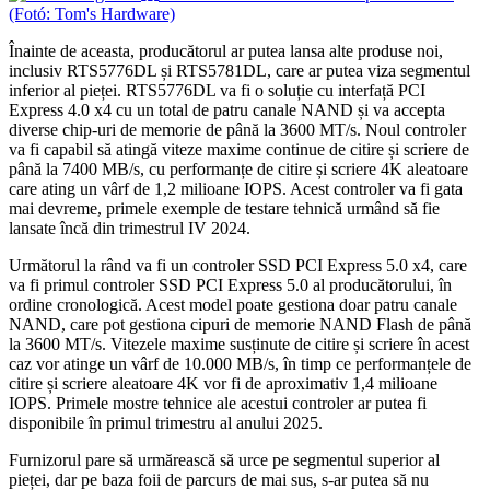
(Fotó: Tom's Hardware)
Înainte de aceasta, producătorul ar putea lansa alte produse noi,
inclusiv RTS5776DL și RTS5781DL, care ar putea viza segmentul
inferior al pieței. RTS5776DL va fi o soluție cu interfață PCI
Express 4.0 x4 cu un total de patru canale NAND și va accepta
diverse chip-uri de memorie de până la 3600 MT/s. Noul controler
va fi capabil să atingă viteze maxime continue de citire și scriere de
până la 7400 MB/s, cu performanțe de citire și scriere 4K aleatoare
care ating un vârf de 1,2 milioane IOPS. Acest controler va fi gata
mai devreme, primele exemple de testare tehnică urmând să fie
lansate încă din trimestrul IV 2024.
Următorul la rând va fi un controler SSD PCI Express 5.0 x4, care
va fi primul controler SSD PCI Express 5.0 al producătorului, în
ordine cronologică. Acest model poate gestiona doar patru canale
NAND, care pot gestiona cipuri de memorie NAND Flash de până
la 3600 MT/s. Vitezele maxime susținute de citire și scriere în acest
caz vor atinge un vârf de 10.000 MB/s, în timp ce performanțele de
citire și scriere aleatoare 4K vor fi de aproximativ 1,4 milioane
IOPS. Primele mostre tehnice ale acestui controler ar putea fi
disponibile în primul trimestru al anului 2025.
Furnizorul pare să urmărească să urce pe segmentul superior al
pieței, dar pe baza foii de parcurs de mai sus, s-ar putea să nu