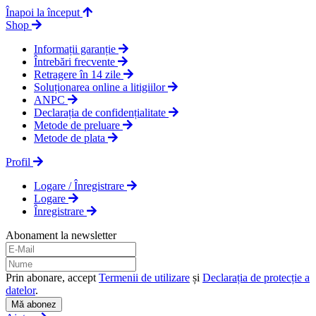
Înapoi la început
Shop
Informații garanție
Întrebări frecvente
Retragere în 14 zile
Soluționarea online a litigiilor
ANPC
Declarația de confidențialitate
Metode de preluare
Metode de plata
Profil
Logare / Înregistrare
Logare
Înregistrare
Abonament la newsletter
Prin abonare, accept
Termenii de utilizare
și
Declarația de protecție a
datelor
.
Mă abonez