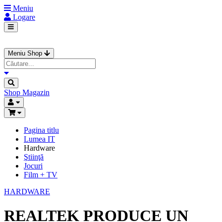
Meniu
Logare
Meniu Shop
Shop
Magazin
Pagina titlu
Lumea IT
Hardware
Ştiinţă
Jocuri
Film + TV
HARDWARE
REALTEK PRODUCE UN