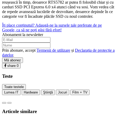
reușească în timp, deoarece RTS5782 ar putea fi folosibil chiar și cu
carduri SSD PCI Epxress 6.0 x4 atunci când va sosi. Vom vedea cât
de repede avansează lucrările de dezvoltare, deoarece depinde în ce
categorie vor fi încadrate plăcile SSD cu noul controler.
Îți place conținutul? Adaugă-ne la sursele tale preferate de pe
Google, ca să ne poți găsi fără efort!
Abonament la newsletter
Prin abonare, accept
Termenii de utilizare
și
Declarația de protecție a
datelor
.
Mă abonez
share
0
Teste
Toate testele
Lumea IT
Hardware
Ştiinţă
Jocuri
Film + TV
Articole similare