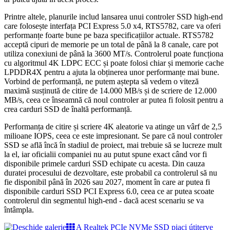
Printre altele, planurile includ lansarea unui controler SSD high-end
care folosește interfața PCI Express 5.0 x4, RTS5782, care va oferi
performanțe foarte bune pe baza specificațiilor actuale. RTS5782
acceptă cipuri de memorie pe un total de până la 8 canale, care pot
utiliza conexiuni de până la 3600 MT/s. Controlerul poate funcționa
cu algoritmul 4K LDPC ECC și poate folosi chiar și memorie cache
LPDDR4X pentru a ajuta la obținerea unor performanțe mai bune.
Vorbind de performanță, ne putem aștepta să vedem o viteză
maximă susținută de citire de 14.000 MB/s și de scriere de 12.000
MB/s, ceea ce înseamnă că noul controler ar putea fi folosit pentru a
crea carduri SSD de înaltă performanță.
Performanța de citire și scriere 4K aleatorie va atinge un vârf de 2,5
milioane IOPS, ceea ce este impresionant. Se pare că noul controler
SSD se află încă în stadiul de proiect, mai trebuie să se lucreze mult
la el, iar oficialii companiei nu au putut spune exact când vor fi
disponibile primele carduri SSD echipate cu acesta. Din cauza
duratei procesului de dezvoltare, este probabil ca controlerul să nu
fie disponibil până în 2026 sau 2027, moment în care ar putea fi
disponibile carduri SSD PCI Express 6.0, ceea ce ar putea scoate
controlerul din segmentul high-end - dacă acest scenariu se va
întâmpla.
A Realtek PCIe NVMe SSD piaci útiterve