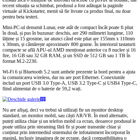
recent situația sa schimbat, produsul a fost adăugat la paginile
virtuale al Kickstarter, menit să fie livrate ca produs final, nu doar
pentru beta testeri.
Mini-PC-ul denumit Lunar, este atât de compact încât poate fi pliat
în două, și pus în buzunar: deschis, are 290 milimetri lungime, 110
lățime și 15 grosime, iar atunci când este pliat are 155mm x 110mm
x 30mm, și cântărește aproximativ 800 grame. În interiorul tastaturii
compacte se află APU-ul AMD menționat anterior cu 8 nuclee și 16
fire, 16 GB sau 32 GB RAM, și un SSD de 512 GB sau 1 TB în
format M.2-2230.
Wi-Fi 6 și Bluetooth 5.2 sunt ambele prezente la bord pentru a ajuta
la comunicarea wireless, dar nu are port Ethernet. Conexiunile
includ un port USB 3.0 Type-A, USB 3.2 Type-C și USB4 Type-C,
fiind alimentat de o baterie de 59,2 wați.
Nu are afișaj, deci va trebui să utilizați fie un monitor desktop
standard, un monitor mobil, sau căști AR/VR. În mod alternativ,
puteți utiliza chiar și un telefon mobil ca ecran, deoarece produsul le
poate utiliza prin streaming fără fir și poate transmite chiar și
conținut prin intermediul sistemului de infotainment încorporat în
mașină, inclusiv imaginea de pe ecrane, dacă compatibilitatea o