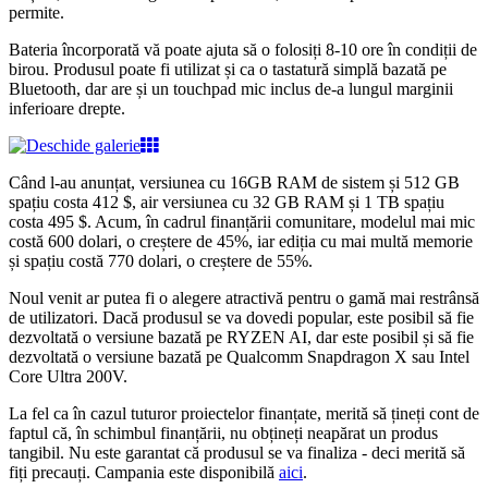
permite.
Bateria încorporată vă poate ajuta să o folosiți 8-10 ore în condiții de
birou. Produsul poate fi utilizat și ca o tastatură simplă bazată pe
Bluetooth, dar are și un touchpad mic inclus de-a lungul marginii
inferioare drepte.
Când l-au anunțat, versiunea cu 16GB RAM de sistem și 512 GB
spațiu costa 412 $, air versiunea cu 32 GB RAM și 1 TB spațiu
costa 495 $. Acum, în cadrul finanțării comunitare, modelul mai mic
costă 600 dolari, o creștere de 45%, iar ediția cu mai multă memorie
și spațiu costă 770 dolari, o creștere de 55%.
Noul venit ar putea fi o alegere atractivă pentru o gamă mai restrânsă
de utilizatori. Dacă produsul se va dovedi popular, este posibil să fie
dezvoltată o versiune bazată pe RYZEN AI, dar este posibil și să fie
dezvoltată o versiune bazată pe Qualcomm Snapdragon X sau Intel
Core Ultra 200V.
La fel ca în cazul tuturor proiectelor finanțate, merită să țineți cont de
faptul că, în schimbul finanțării, nu obțineți neapărat un produs
tangibil. Nu este garantat că produsul se va finaliza - deci merită să
fiți precauți. Campania este disponibilă
aici
.