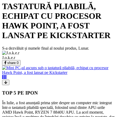
TASTATURĂ PLIABILĂ,
ECHIPAT CU PROCESOR
HAWK POINT, A FOST
LANSAT PE KICKSTARTER
S-a dezvăluit și numele final al noului produs, Lunar.
J.o.k.e.r
share
0
TOP 5 PE IPON
În Iulie, a fost anunțată prima știre despre un computer mic integrat
într-o tastatură pliabilă specială, folosind unul dintre APU-urile
AMD Hawk Point, RYZEN 7 8840U APU. La acel moment,
existau încă o mulțime de întrebări deschise cu privire la noutate, dar