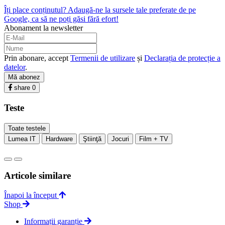
Îți place conținutul? Adaugă-ne la sursele tale preferate de pe
Google, ca să ne poți găsi fără efort!
Abonament la newsletter
Prin abonare, accept
Termenii de utilizare
și
Declarația de protecție a
datelor
.
Mă abonez
share
0
Teste
Toate testele
Lumea IT
Hardware
Ştiinţă
Jocuri
Film + TV
Articole similare
Înapoi la început
Shop
Informații garanție