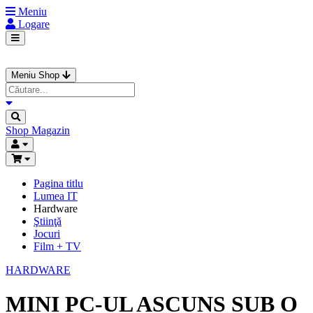
Meniu
Logare
Meniu Shop
Shop
Magazin
Pagina titlu
Lumea IT
Hardware
Ştiinţă
Jocuri
Film + TV
HARDWARE
MINI PC-UL ASCUNS SUB O