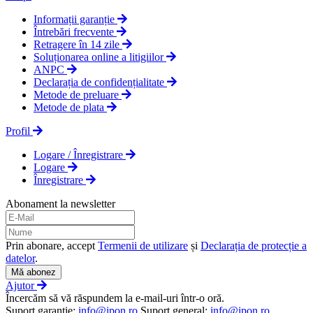
Informații garanție
Întrebări frecvente
Retragere în 14 zile
Soluționarea online a litigiilor
ANPC
Declarația de confidențialitate
Metode de preluare
Metode de plata
Profil
Logare / Înregistrare
Logare
Înregistrare
Abonament la newsletter
Prin abonare, accept
Termenii de utilizare
și
Declarația de protecție a
datelor
.
Mă abonez
Ajutor
Încercăm să vă răspundem la e-mail-uri într-o oră.
Suport garanţie:
info@ipon.ro
Suport general:
info@ipon.ro