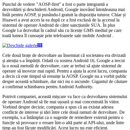
Punctul de vedere "AOSP-first" a fost o parte integrantă a
dezvoltării și deschiderii Android, Google inovând întotdeauna mai
întâi pentru AOSP, și punându-l gratuit la dispoziția tuturor. Chiar și
Huawei a avut acces la ea după ce a fost exclusă de la accesul la
sistemul de operare Android de către sancțiunile SUA. În plus
Google l-a dezvoltat în cadrul său cu licențe GMS mediul pe care
toată lumea îl cunoaște prin telefoanele sale mobile Android
.
Cele două brațe de dezvoltare au însemnat că societatea era divizată
și atenția s-a împărțit. Odată cu sosirea Android 16, Google a trecut
la o nouă metodă de dezvoltare, care ar trebui să ajute sistemul de
operare să inoveze mai rapid. Pentru a ajuta la acest lucru, compania
a decis că este timpul să renunțe la AOSP. Google nu a vorbit public
despre această schimbare, dar nici nu o ascunde. Gigantul de căutare
a confirmat schimbarea pentru Android Authority.
Potrivit companiei, această mișcare va face ca dezvoltarea sistemului
de operare Android să fie mai ușoară și mai concentrată în viitor.
Vorbind despre decizie, compania a spus că au existat adesea
conflicte de interese și idei între cele două ramuri de dezvoltare. De
exemplu, s-a întâmplat ca o sugestie de remediere externă pentru o
funcție să provoace o eroare într-o altă parte al API-ului, unde între
timp au fost făcute modificări. Acest lucru nu este eficient.