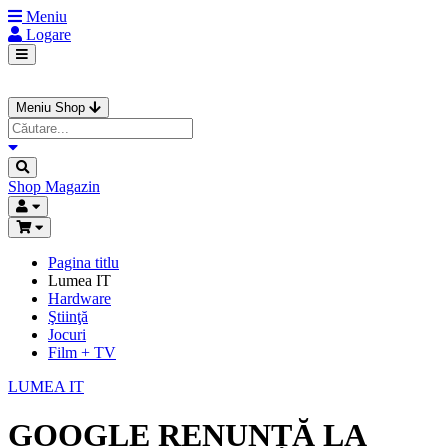
Meniu
Logare
Meniu Shop
Shop
Magazin
Pagina titlu
Lumea IT
Hardware
Ştiinţă
Jocuri
Film + TV
LUMEA IT
GOOGLE RENUNȚĂ LA