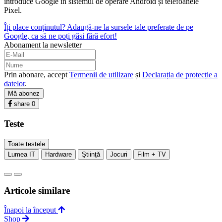
introduce Google în sistemul de operare Android și telefoanele
Pixel.
Îți place conținutul? Adaugă-ne la sursele tale preferate de pe
Google, ca să ne poți găsi fără efort!
Abonament la newsletter
Prin abonare, accept
Termenii de utilizare
și
Declarația de protecție a
datelor
.
Mă abonez
share
0
Teste
Toate testele
Lumea IT
Hardware
Ştiinţă
Jocuri
Film + TV
Articole similare
Înapoi la început
Shop