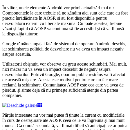
În viitor, unele elemente Android vor primi actualizări mai rar.
Componentele la care trebuie să ne gândim aici sunt cele care au fost
practic înrădăcinate în AOSP, și au fost disponibile pentru
dezvoltatorii externi cu libertate maximă. Cu toate acestea, trebuie
văzut și faptul că AOSP va continua să fie accesibil și că va fi pusă
la dispoziția tuturor.
Google rămâne angajat față de sistemul de operare Android deschis,
iar schimbarea politicii de dezvoltare nu va avea un impact negativ
asupra acestuia.
Utilizatorii obișnuiți vor observa cu greu aceste schimbări. Mai mult,
nici măcar nu va avea un impact deosebit de negativ asupra
dezvoltatorilor. Potrivit Google, doar un public restrâns va fi afectat
de această mișcare. Acesta este motivul pentru care nu fac mare
reclamă la schimbare. Comunitatea AOSP este cea care va avea de
pierdut, și simte deja că nu primește suficientă atenție din partea
companiei.
Părțile interesate nu vor mai putea fi ținute la curent cu modificările
în curs de desfășurare ale AOSP, ceea ce le va îngreuna și mai mult
munca. Ca o notă secundară, va fi mai dificil să anticipați ce ar putea