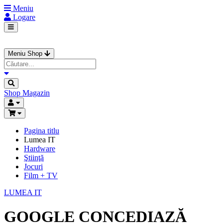
Meniu
Logare
Meniu Shop
Shop
Magazin
Pagina titlu
Lumea IT
Hardware
Ştiinţă
Jocuri
Film + TV
LUMEA IT
GOOGLE CONCEDIAZĂ