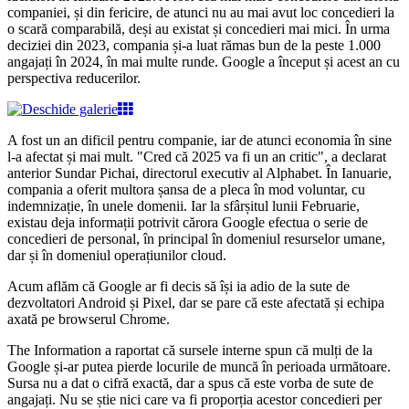
companiei, și din fericire, de atunci nu au mai avut loc concedieri la
o scară comparabilă, deși au existat și concedieri mai mici. În urma
deciziei din 2023, compania și-a luat rămas bun de la peste 1.000
angajați în 2024, în mai multe runde. Google a început și acest an cu
perspectiva reducerilor.
A fost un an dificil pentru companie, iar de atunci economia în sine
l-a afectat și mai mult. "Cred că 2025 va fi un an critic", a declarat
anterior Sundar Pichai, directorul executiv al Alphabet. În Ianuarie,
compania a oferit multora șansa de a pleca în mod voluntar, cu
indemnizație, în unele domenii. Iar la sfârșitul lunii Februarie,
existau deja informații potrivit cărora Google efectua o serie de
concedieri de personal, în principal în domeniul resurselor umane,
dar și în domeniul operațiunilor cloud.
Acum aflăm că Google ar fi decis să își ia adio de la sute de
dezvoltatori Android și Pixel, dar se pare că este afectată și echipa
axată pe browserul Chrome.
The Information a raportat că sursele interne spun că mulți de la
Google și-ar putea pierde locurile de muncă în perioada următoare.
Sursa nu a dat o cifră exactă, dar a spus că este vorba de sute de
angajați. Nu se știe nici care va fi proporția acestor concedieri per