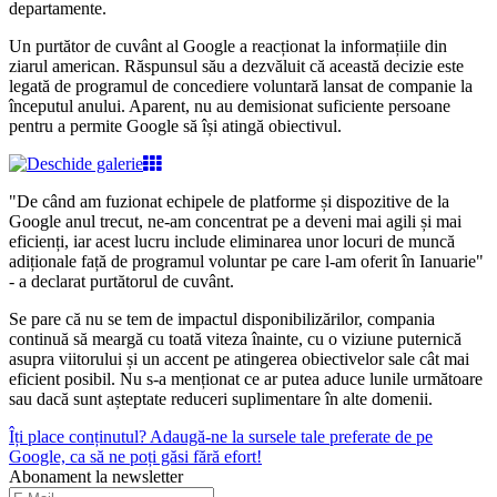
departamente.
Un purtător de cuvânt al Google a reacționat la informațiile din
ziarul american. Răspunsul său a dezvăluit că această decizie este
legată de programul de concediere voluntară lansat de companie la
începutul anului. Aparent, nu au demisionat suficiente persoane
pentru a permite Google să își atingă obiectivul.
"De când am fuzionat echipele de platforme și dispozitive de la
Google anul trecut, ne-am concentrat pe a deveni mai agili și mai
eficienți, iar acest lucru include eliminarea unor locuri de muncă
adiționale față de programul voluntar pe care l-am oferit în Ianuarie"
- a declarat purtătorul de cuvânt.
Se pare că nu se tem de impactul disponibilizărilor, compania
continuă să meargă cu toată viteza înainte, cu o viziune puternică
asupra viitorului și un accent pe atingerea obiectivelor sale cât mai
eficient posibil. Nu s-a menționat ce ar putea aduce lunile următoare
sau dacă sunt așteptate reduceri suplimentare în alte domenii.
Îți place conținutul? Adaugă-ne la sursele tale preferate de pe
Google, ca să ne poți găsi fără efort!
Abonament la newsletter