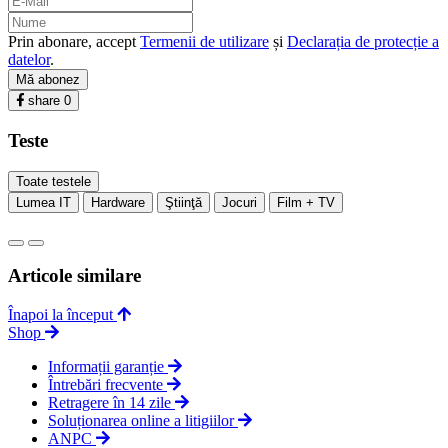
Prin abonare, accept
Termenii de utilizare
și
Declarația de protecție a
datelor
.
Mă abonez
share
0
Teste
Toate testele
Lumea IT
Hardware
Ştiinţă
Jocuri
Film + TV
Articole similare
Înapoi la început
Shop
Informații garanție
Întrebări frecvente
Retragere în 14 zile
Soluționarea online a litigiilor
ANPC