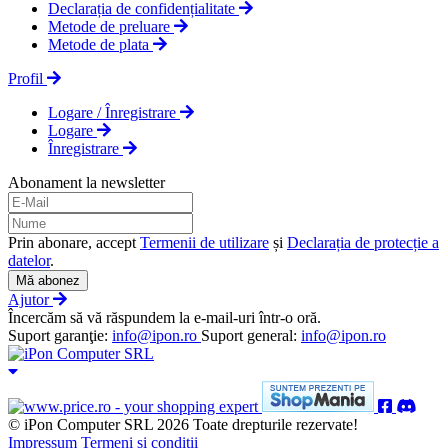
Declarația de confidențialitate
Metode de preluare
Metode de plata
Profil
Logare / Înregistrare
Logare
Înregistrare
Abonament la newsletter
Prin abonare, accept
Termenii de utilizare
și
Declarația de protecție a
datelor
.
Mă abonez
Ajutor
Încercăm să vă răspundem la e-mail-uri într-o oră.
Suport garanţie:
info@ipon.ro
Suport general:
info@ipon.ro
© iPon Computer SRL 2026 Toate drepturile rezervate!
Impressum
Termeni și condiții