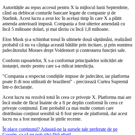
Autoritățile au repus accesul pentru X la mijlocul lunii Septembrie,
când au deblocat conturile bancare legate de companie și de
Starlink. Acest lucru a avut loc în același timp în care X a plătit
amenda anterioară impusă. Compania a fost ulterior amendată cu
încă 5 milioane dolari, și mai târziu cu încă 1,8 milioane.
Elon Musk și-a schimbat tonul în ultimele două săptămâni, realizând
probabil că nu va câștiga această bătălie prin incitare, și prin numirea
judecătorului Moraes drept Voldemort și contestarea funcției sale.
Conform rapoartelor, X s-a conformat principalelor solicitări ale
instanței, motiv pentru care s-a ridicat interdicția.
"Compania a respectat condițiile impuse de judecător, iar platforma
poate fi di nou utilizată de brazilieni" - precizează Curtea Supremă
într-o declarație.
Acest lucru nu rezolvă totul în ceea ce privește X. Platforma mai are
încă multe de făcut înainte de a fi pe deplin conformă în ceea ce
privește conținutul. Este probabil ca mai multe conturi care
distribuiau conținut sensibil să fi fost șterse de platformă, dar acest
lucru nu a fost menționat în știrile recente.
Îți place conținutul? Adaugă-ne la sursele tale preferate de pe
Google, ca să ne poți găsi fără efort!