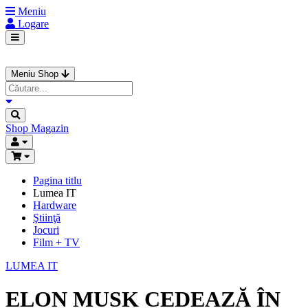
Meniu
Logare
Meniu Shop
Shop
Magazin
Pagina titlu
Lumea IT
Hardware
Ştiinţă
Jocuri
Film + TV
LUMEA IT
ELON MUSK CEDEAZĂ ÎN