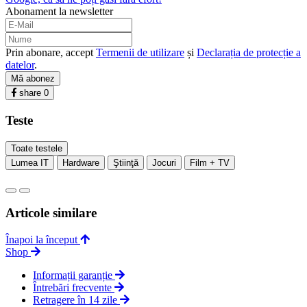
Abonament la newsletter
Prin abonare, accept
Termenii de utilizare
și
Declarația de protecție a
datelor
.
Mă abonez
share
0
Teste
Toate testele
Lumea IT
Hardware
Ştiinţă
Jocuri
Film + TV
Articole similare
Înapoi la început
Shop
Informații garanție
Întrebări frecvente
Retragere în 14 zile