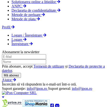
Soluționarea online a litigiilor
ANPC
Declarația de confidențialitate
Metode de preluare
Metode de plata
Profil
Logare / Înregistrare
Logare
Înregistrare
Abonament la newsletter
Prin abonare, accept
Termenii de utilizare
și
Declarația de protecție a
datelor
.
Mă abonez
Ajutor
Încercăm să vă răspundem la e-mail-uri într-o oră.
Suport garanţie:
info@ipon.ro
Suport general:
info@ipon.ro