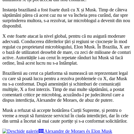
Instanța braziliană a fost foarte dură cu X și Musk. Timp de câteva
săptămâni părea că acest caz nu se va încheia prea curând, dar spre
surprinderea multora, s-a rezolvat, iar microblogul a devenit din nou
disponibil.
X este foarte atacat la nivel global, pentru că nu asigură moderare
adecvată. Conducerea diferitelor țări și regiuni se ciocnește în mod
regulat cu proprietarul microblogului, Elon Musk. În Brazilia, X are
o bază de utilizatori deosebit de mare, cu zeci de milioane de conturi
active. Autoritățile i-au cerut în repetate rânduri lui Musk să facă
ordine, însă acest lucru nu s-a întâmplat.
Brazilienii au cerut ca platforma să numească un reprezentant legal
cu care să poată lucra pentru a rezolva problemele cu X, dar Musk
nu s-a conformat. După amenințări și schimburi de comunicații
multiple, X a fost interzis. Timp de mai multe săptămâni, a postat
comentarii critice pe microblog, acuzându-l pe judecătorul care a
dispus interdicția, Alexandre de Moraes, de abuz de putere.
Musk a refuzat să accepte hotărârea Curții Supreme, și pentru o
vreme a reușit să furnizeze serviciul în ciuda interdicției, dar în cele
din urmă a încetat să mai caute portițe și s-a conformat solicitărilor.
Alexandre de Moraes és Elon Musk