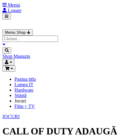
Meniu
Logare
Meniu Shop
Shop
Magazin
Pagina titlu
Lumea IT
Hardware
Ştiinţă
Jocuri
Film + TV
JOCURI
CALL OF DUTY ADAUGĂ