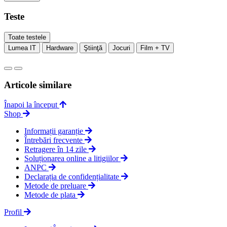
Teste
Toate testele
Lumea IT
Hardware
Ştiinţă
Jocuri
Film + TV
Articole similare
Înapoi la început
Shop
Informații garanție
Întrebări frecvente
Retragere în 14 zile
Soluționarea online a litigiilor
ANPC
Declarația de confidențialitate
Metode de preluare
Metode de plata
Profil