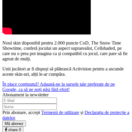
Noul skin disponibil pentru 2.000 puncte CoD, The Snow Time
Showtime, conferă jocului un aspect suprarealist, Cellshaded, pe
care nu o prea pot imagina ca și compatibil cu jocul, care pare să fie
agreat de mulți.
Unii jucători ar fi dispuși să plătească Activision pentru a ascunde
aceste skin-uri, alții le-ar cumpăra.
Îți place conținutul? Adaugă-ne la sursele tale preferate de pe
Google, ca să ne poți găsi fără efort!
Abonament la newsletter
Prin abonare, accept
Termenii de utilizare
și
Declarația de protecție a
datelor
.
Mă abonez
share
0