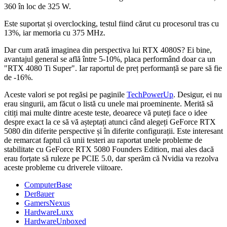
360 în loc de 325 W.
Este suportat și overclocking, testul fiind cărut cu procesorul tras cu
13%, iar memoria cu 375 MHz.
Dar cum arată imaginea din perspectiva lui RTX 4080S? Ei bine,
avantajul general se află între 5-10%, placa performând doar ca un
"RTX 4080 Ti Super". Iar raportul de preț performanță se pare să fie
de -16%.
Aceste valori se pot regăsi pe paginile
TechPowerUp
. Desigur, ei nu
erau singurii, am făcut o listă cu unele mai proeminente. Merită să
citiți mai multe dintre aceste teste, deoarece vă puteți face o idee
despre exact la ce să vă așteptați atunci când alegeți GeForce RTX
5080 din diferite perspective și în diferite configurații. Este interesant
de remarcat faptul că unii testeri au raportat unele probleme de
stabilitate cu GeForce RTX 5080 Founders Edition, mai ales dacă
erau forțate să ruleze pe PCIE 5.0, dar sperăm că Nvidia va rezolva
aceste probleme cu driverele viitoare.
ComputerBase
Der8auer
GamersNexus
HardwareLuxx
HardwareUnboxed