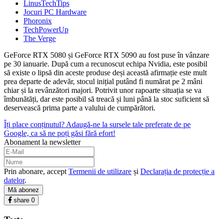
LinusTechTips
Jocuri PC Hardware
Phoronix
TechPowerUp
The Verge
GeForce RTX 5080 și GeForce RTX 5090 au fost puse în vânzare
pe 30 ianuarie. După cum a recunoscut echipa Nvidia, este posibil
să existe o lipsă din aceste produse deși această afirmație este mult
prea departe de adevăr, stocul inițial putând fi numărat pe 2 mâni
chiar și la revânzători majori. Potrivit unor rapoarte situația se va
îmbunătăți, dar este posibil să treacă și luni până la stoc suficient să
deservească prima parte a valului de cumpărători.
Îți place conținutul? Adaugă-ne la sursele tale preferate de pe
Google, ca să ne poți găsi fără efort!
Abonament la newsletter
Prin abonare, accept
Termenii de utilizare
și
Declarația de protecție a
datelor
.
Mă abonez
share
0