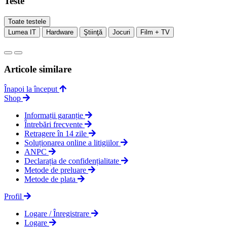
Teste
Toate testele
Lumea IT
Hardware
Ştiinţă
Jocuri
Film + TV
Articole similare
Înapoi la început
Shop
Informații garanție
Întrebări frecvente
Retragere în 14 zile
Soluționarea online a litigiilor
ANPC
Declarația de confidențialitate
Metode de preluare
Metode de plata
Profil
Logare / Înregistrare
Logare