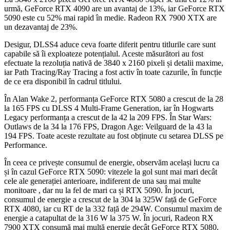
urmă, GeForce RTX 4090 are un avantaj de 13%, iar GeForce RTX
5090 este cu 52% mai rapid în medie. Radeon RX 7900 XTX are
un dezavantaj de 23%.
Desigur, DLSS4 aduce ceva foarte diferit pentru titlurile care sunt
capabile să îi exploateze potențialul. Aceste măsurători au fost
efectuate la rezoluția nativă de 3840 x 2160 pixeli și detalii maxime,
iar Path Tracing/Ray Tracing a fost activ în toate cazurile, în funcție
de ce era disponibil în cadrul titlului.
În Alan Wake 2, performanța GeForce RTX 5080 a crescut de la 28
la 165 FPS cu DLSS 4 Multi-Frame Generation, iar în Hogwarts
Legacy performanța a crescut de la 42 la 209 FPS. În Star Wars:
Outlaws de la 34 la 176 FPS, Dragon Age: Veilguard de la 43 la
194 FPS. Toate aceste rezultate au fost obținute cu setarea DLSS pe
Performance.
În ceea ce privește consumul de energie, observăm același lucru ca
și în cazul GeForce RTX 5090: vitezele la gol sunt mai mari decât
cele ale generației anterioare, indiferent de una sau mai multe
monitoare , dar nu la fel de mari ca și RTX 5090. În jocuri,
consumul de energie a crescut de la 304 la 325W față de GeForce
RTX 4080, iar cu RT de la 332 față de 294W. Consumul maxim de
energie a catapultat de la 316 W la 375 W. În jocuri, Radeon RX
7900 XTX consumă mai multă energie decât GeForce RTX 5080,