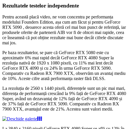
Rezultatele testelor independente
Pentru această placă video, ne vom concentra pe performanța
modelului Founders Edition, așa cum am făcut și pentru GeForce
RTX 5090 , deoarece acesta oferă cel mai bun punct de referință, iar
produsele oferite de partenerii AIB vor fi de obicei mai rapide, ceea
ce înseamnă că pot obține rezultate mai bune decât cifrele discutate
mai jos.
Pe baza rezultatelor, se pare că GeForce RTX 5080 este cu
aproximativ 6% mai rapid decât GeForce RTX 4080 Super la
rezoluția nativă de 1920 x 1080 pixeli, cu 11% mai lent decât
GeForce RTX 4090 și cu 24% în urma GeForce RTX 5090.
Comparativ cu Radeon RX 7900 XTX, observăm un avantaj mediu
de 10%. Aceste cifre arată performanța raster fără DLSS.
La rezoluția de 2560 x 1440 pixeli, diferențele sunt un pic mai mari,
diferența de performanță crescând la 9% față de GeForce RTX 4080
Super, având un dezavantaj de 12% față de GeForce RTX 4090 și
de 37% față de GeForce RTX 5090. Comparativ cu Radeon RX
7900 XTX, avantajul este de 21%. Acestea sunt valori medii.
La 3840 x 2160 pixeli GeForce RTX 4080 Super se află cu 12% în