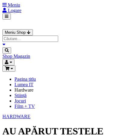
Meniu
Logare
Meniu Shop
Shop
Magazin
Pagina titlu
Lumea IT
Hardware
Ştiinţă
Jocuri
Film + TV
HARDWARE
AU APĂRUT TESTELE