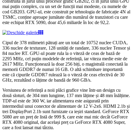
construită în jurul unui procesor grafic GB202, ci în jurul unui GPU
mai puțin complex, cu un set de funcții mai modeste, cu numele de
cod GB203. GPU-ul, este construit pe tehnologia de fabricație 4N al
TSMC, conține aproape jumătate din numărul de tranzistori cu care
este echipat RTX 5090, doar 45,6 miliarde în loc de 92,2.
Cipul de 378 milimetri pătrați are un total de 10752 nuclee CUDA,
336 nuclee de texturare, 128 unități de randare, 336 nuclee Tensor și
84 nuclee RT. GPU-ul poate rula la o viteză de ceas de bază de
2295 MHz, cel puțin modelele de referință, iar viteza medie este de
2617 MHz. Funcționează la doar 256 biți, o magistrală conectată la
memorii GDDR7 de numai 16 GB. O altă schimbare importantă
este că cipurile GDDR7 rulează la o viteză de ceas efectivă de 30
GHz, rezultând o lățime de bandă de 960 GB/s.
Versiunea de referință a noii plăci grafice vine într-un design cu
două sloturi, de 304 mm lungime, 137 mm lățime și 48 mm înălțime.
TDP-ul este de 360 W, iar alimentarea este asigurată prin
intermediul unui conector de alimentare de 12 V-2x6. HDMI 2.1b și
trei DisplayPort 2.1b sunt furnizate ca ieșiri standard. GeForce RTX
5080 are un preț de listă de 999 $, care este mai mic decât GeForce
RTX 4080 original, dar același preț ca GeForce RTX 4080 Super,
care a fost lansat mai târziu.