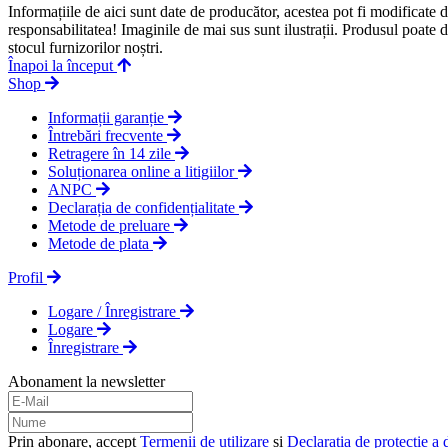
Informațiile de aici sunt date de producător, acestea pot fi modificate
responsabilitatea! Imaginile de mai sus sunt ilustrații. Produsul poate 
stocul furnizorilor noștri.
Înapoi la început
Shop
Informații garanție
Întrebări frecvente
Retragere în 14 zile
Soluționarea online a litigiilor
ANPC
Declarația de confidențialitate
Metode de preluare
Metode de plata
Profil
Logare / Înregistrare
Logare
Înregistrare
Abonament la newsletter
Prin abonare, accept
Termenii de utilizare
și
Declarația de protecție a 