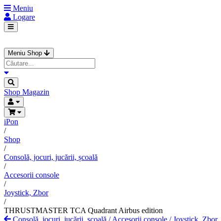
Meniu
Logare
Meniu Shop
Shop
Magazin
iPon
/
Shop
/
Consolă, jocuri, jucării, școală
/
Accesorii console
/
Joystick, Zbor
/
THRUSTMASTER TCA Quadrant Airbus edition
Consolă, jocuri, jucării, școală
/
Accesorii console
/
Joystick, Zbor