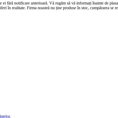
 de ei fără notificare anterioară. Vă rugăm să vă informați înainte de p
diferi în realitate. Firma noastră nu ține produse în stoc, cumpărarea se
datelor
.