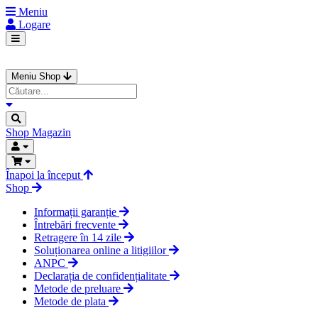
Meniu
Logare
Meniu Shop
Shop
Magazin
Înapoi la început
Shop
Informații garanție
Întrebări frecvente
Retragere în 14 zile
Soluționarea online a litigiilor
ANPC
Declarația de confidențialitate
Metode de preluare
Metode de plata