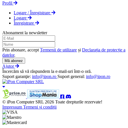
Profil
Logare / Înregistrare
Logare
Înregistrare
Abonament la newsletter
Prin abonare, accept
Termenii de utilizare
și
Declarația de protecție a
datelor
.
Mă abonez
Ajutor
Încercăm să vă răspundem la e-mail-uri într-o oră.
Suport garanţie:
info@ipon.ro
Suport general:
info@ipon.ro
© iPon Computer SRL 2026 Toate drepturile rezervate!
Impressum
Termeni și condiții