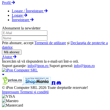
Profil
Logare / Înregistrare
Logare
Înregistrare
Abonament la newsletter
Prin abonare, accept
Termenii de utilizare
și
Declarația de protecție a
datelor
.
Mă abonez
Ajutor
Încercăm să vă răspundem la e-mail-uri într-o oră.
Suport garanţie:
info@ipon.ro
Suport general:
info@ipon.ro
© iPon Computer SRL 2026 Toate drepturile rezervate!
Impressum
Termeni și condiții