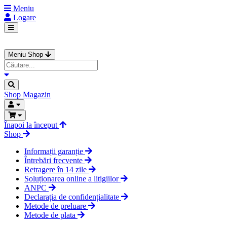
Meniu
Logare
Meniu Shop
Shop
Magazin
Înapoi la început
Shop
Informații garanție
Întrebări frecvente
Retragere în 14 zile
Soluționarea online a litigiilor
ANPC
Declarația de confidențialitate
Metode de preluare
Metode de plata